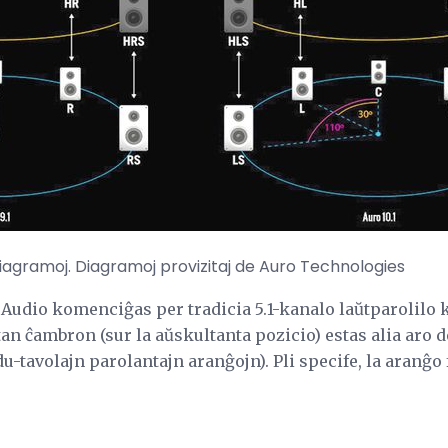
agramoj. Diagramoj provizitaj de Auro Technologies
 Audio komenciĝas per tradicia 5.1-kanalo laŭtparolilo 
an ĉambron (sur la aŭskultanta pozicio) estas alia aro d
du-tavolajn parolantajn aranĝojn). Pli specife, la aranĝo f