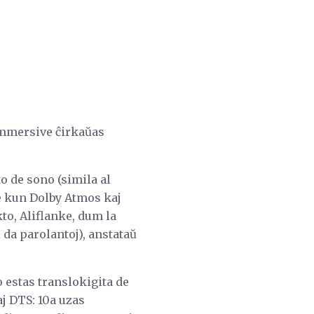
mmersive ĉirkaŭas
o de sono (simila al
e kun Dolby Atmos kaj
kto, Aliflanke, dum la
i da parolantoj), anstataŭ
o estas translokigita de
j DTS: 10a uzas