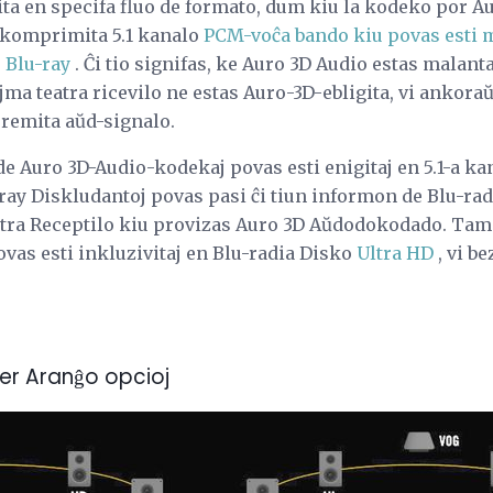
ta en specifa fluo de formato, dum kiu la kodeko por A
ekomprimita 5.1 kanalo
PCM-voĉa bando kiu povas esti m
 Blu-ray
. Ĉi tio signifas, ke Auro 3D Audio estas malant
a teatra ricevilo ne estas Auro-3D-ebligita, vi ankora
premita aŭd-signalo.
 de Auro 3D-Audio-kodekaj povas esti enigitaj en 5.1-a 
u-ray Diskludantoj povas pasi ĉi tiun informon de Blu-ra
ra Receptilo kiu provizas Auro 3D Aŭdodokodado. Tamen
ovas esti inkluzivitaj en Blu-radia Disko
Ultra HD
, vi b
er Aranĝo opcioj