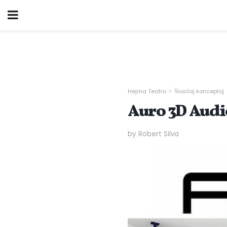
Hejma Teatro
Ŝlosilaj konceptoj
Auro 3D Audio
by Robert Silva