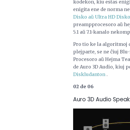
kodekon, kiu estas enigi
enigita ene de norma n
Disko aŭ Ultra HD Disko
preampprocesoro aŭ hejm
5.1 aŭ 7.1-kanalo nekom
Pro tio ke la algoritmoj
plejparte, se ne ĉiuj Bl
Procesoro aŭ Hejma Teat
de Auro 3D Audio, kiuj p
Diskludanton
.
02 de 06
Auro 3D Audio Speak