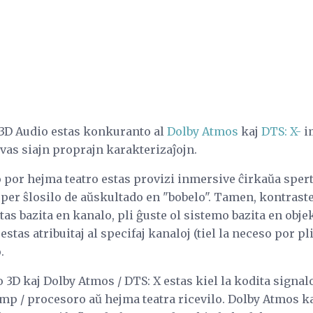
o 3D Audio estas konkuranto al
Dolby Atmos
kaj
DTS: X-
i
vas siajn proprajn karakterizaĵojn.
 por hejma teatro estas provizi inmersive ĉirkaŭa spert
 per ŝlosilo de aŭskultado en "bobelo". Tamen, kontrast
tas bazita en kanalo, pli ĝuste ol sistemo bazita en obje
stas atribuitaj al specifaj kanaloj (tiel la neceso por pl
.
o 3D kaj Dolby Atmos / DTS: X estas kiel la kodita signal
mp / procesoro aŭ hejma teatra ricevilo. Dolby Atmos ka