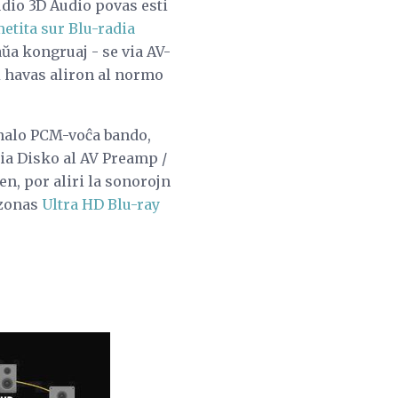
udio 3D Audio povas esti
etita sur Blu-radia
aŭa kongruaj - se via AV-
ŭ havas aliron al normo
kanalo PCM-voĉa bando,
dia Disko al AV Preamp /
, por aliri la sonorojn
ezonas
Ultra HD Blu-ray