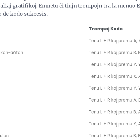
 aliaj gratifikoj. Enmetu ĉi tiujn trompojn tra la menuo
E
o de kodo sukcesis.
Trompaj Kodo
Tenu L + R kaj premu A, X
rikon-aŭton
Tenu L + R kaj premu B, B
Tenu L + R kaj premu Y, Y
Tenu L + R kaj premu X, X
Tenu L + R kaj premu Y, Y
Tenu L + R kaj premu A, B
Tenu L + R kaj premu B, A
Tenu L + R kaj premu Y, A
gulon
Tenu L + R kaj premu B, B