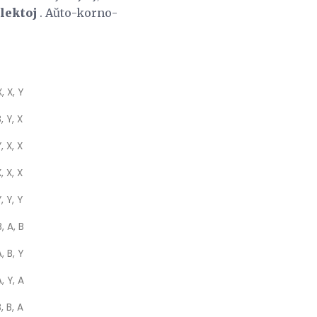
lektoj
. Aŭto-korno-
, X, Y
, Y, X
, X, X
, X, X
, Y, Y
, A, B
, B, Y
, Y, A
, B, A