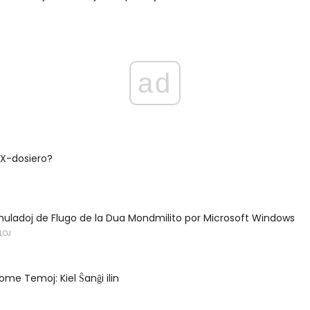
ad
LX-dosiero?
imuladoj de Flugo de la Dua Mondmilito por Microsoft Windows
LOJ
me Temoj: Kiel Ŝanĝi ilin