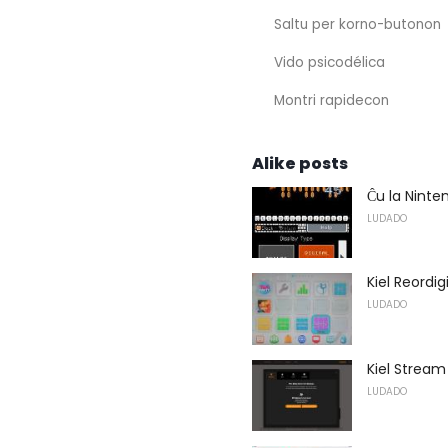
Saltu per korno-butonon
Vido psicodélica
Montri rapidecon
Alike posts
Ĉu la Ninte
LUDADO
Kiel Reordig
LUDADO
Kiel Stream 
LUDADO