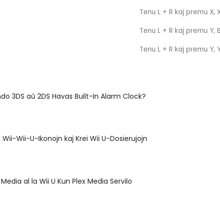
Tenu L + R kaj premu X, X
Tenu L + R kaj premu Y, B
Tenu L + R kaj premu Y, Y
ndo 3DS aŭ 2DS Havas Built-In Alarm Clock?
i Wii-Wii-U-Ikonojn kaj Krei Wii U-Dosierujojn
Media al la Wii U Kun Plex Media Servilo