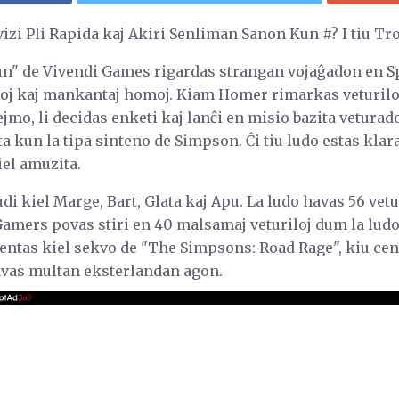
vizi Pli Rapida kaj Akiri Senliman Sanon Kun #? I tiu T
n" de Vivendi Games rigardas strangan vojaĝadon en Sp
broj kaj mankantaj homoj. Kiam Homer rimarkas veturilo
ejmo, li decidas enketi kaj lanĉi en misio bazita veturad
ita kun la tipa sinteno de Simpson. Ĉi tiu ludo estas klar
iel amuzita.
i kiel Marge, Bart, Glata kaj Apu. La ludo havas 56 vetu
 Gamers povas stiri en 40 malsamaj veturiloj dum la lud
 sentas kiel sekvo de "The Simpsons: Road Rage", kiu cen
avas multan eksterlandan agon.