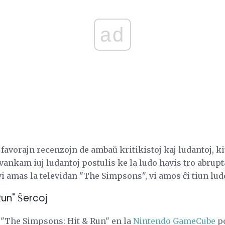
ad
 favorajn recenzojn de ambaŭ kritikistoj kaj ludantoj, ki
vankam iuj ludantoj postulis ke la ludo havis tro abrup
i amas la televidan "The Simpsons", vi amos ĉi tiun lud
Run" Ŝercoj
n "The Simpsons: Hit & Run" en la
Nintendo
GameCube
po