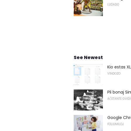
LUDADO
See Newest
Kio estas X
VINDOZO
Pli bonaj S
AĈETANTE GVIDI
Google Chro
FOLIUMILOJ