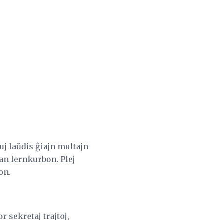
uj laŭdis ĝiajn multajn
tan lernkurbon. Plej
on.
r sekretaj trajtoj,