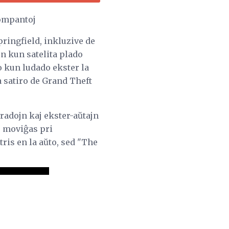
rompantoj
ringfield, inkluzive de
n kun satelita plado
o kun ludado ekster la
a satiro de Grand Theft
radojn kaj ekster-aŭtajn
o moviĝas pri
tris en la aŭto, sed "The