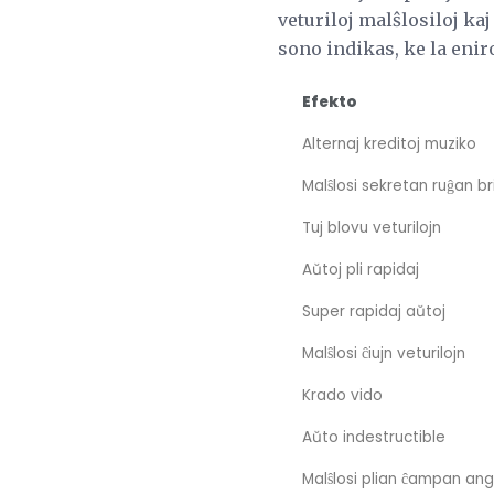
veturiloj malŝlosiloj kaj
sono indikas, ke la enir
Efekto
Alternaj kreditoj muziko
Malŝlosi sekretan ruĝan b
Tuj blovu veturilojn
Aŭtoj pli rapidaj
Super rapidaj aŭtoj
Malŝlosi ĉiujn veturilojn
Krado vido
Aŭto indestructible
Malŝlosi plian ĉampan an