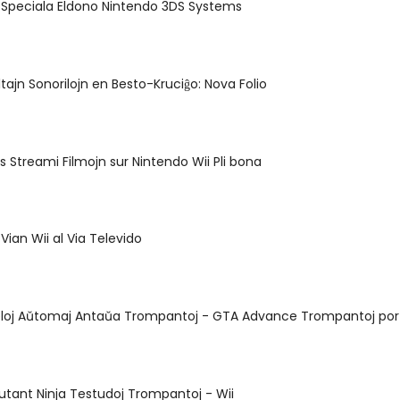
la Speciala Eldono Nintendo 3DS Systems
ltajn Sonorilojn en Besto-Kruciĝo: Nova Folio
as Streami Filmojn sur Nintendo Wii Pli bona
 Vian Wii al Via Televido
eloj Aŭtomaj Antaŭa Trompantoj - GTA Advance Trompantoj po
tant Ninja Testudoj Trompantoj - Wii