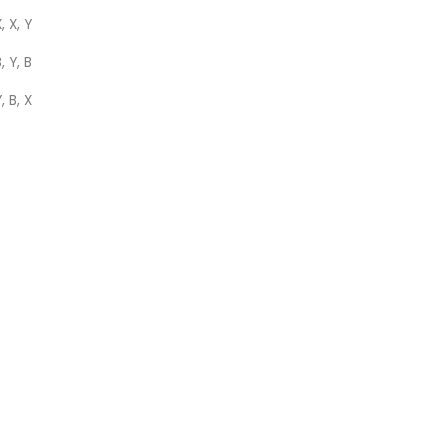
, X, Y
, Y, B
, B, X