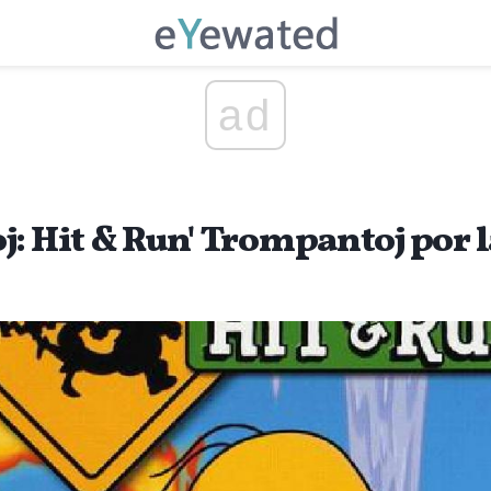
ad
j: Hit & Run' Trompantoj por