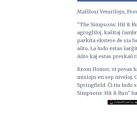
Malŝlosi Veturilojn, Pro
"The Simpsons: Hit & Ru
agroglifoj, kaŝitaj ĉam
parkita ekstere de sia h
aŭto. La ludo estas ŝarĝ
Aŭto kaj estas preskaŭ t
Krom Homer, vi povas lud
misiojn en sep niveloj.
Springfield. Ĉi tiu ludo
Simpsons: Hit & Run" h