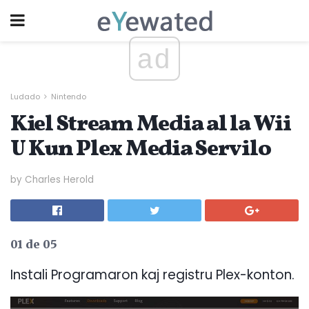
ad
Ludado
Nintendo
Kiel Stream Media al la Wii
U Kun Plex Media Servilo
by Charles Herold
01 de 05
Instali Programaron kaj registru Plex-konton.