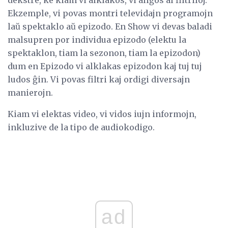
dekstre, ke kiam vi alklakos, vi aliĝos al filtriloj.
Ekzemple, vi povas montri televidajn programojn
laŭ spektaklo aŭ epizodo. En Show vi devas baladi
malsupren por individua epizodo (elektu la
spektaklon, tiam la sezonon, tiam la epizodon)
dum en Epizodo vi alklakas epizodon kaj tuj tuj
ludos ĝin. Vi povas filtri kaj ordigi diversajn
manierojn.
Kiam vi elektas video, vi vidos iujn informojn,
inkluzive de la tipo de audiokodigo.
ad