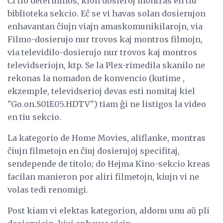
Ĉi tio determinos, kion dosieroj montras en tiu
biblioteka sekcio. Eĉ se vi havas solan dosierujon
enhavantan ĉiujn viajn amaskomunikilarojn, via
Filmo-dosierujo nur trovos kaj montros filmojn,
via televidilo-dosierujo nur trovos kaj montros
televidseriojn, ktp. Se la Plex-rimedila skanilo ne
rekonas la nomadon de konvencio (kutime ,
ekzemple, televidserioj devas esti nomitaj kiel
"Go.on.S01E05.HDTV") tiam ĝi ne listigos la video
en tiu sekcio.
La kategorio de Home Movies, aliflanke, montras
ĉiujn filmetojn en ĉiuj dosierujoj specifitaj,
sendepende de titolo; do Hejma Kino-sekcio kreas
facilan manieron por aliri filmetojn, kiujn vi ne
volas tedi renomigi.
Post kiam vi elektas kategorion, aldonu unu aŭ pli