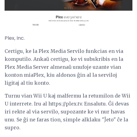
Plex, Inc.
Certigu, ke la Plex Media Servilo funkcias en via
komputilo. Ankaŭ certigu, ke vi subskribis en la
Plex Media Server almenaŭ unufoje uzante vian
konton miaPlex, kiu aldonos ĝin al la serviloj
ligitaj al tiu konto.
Turnu vian Wii U kaj malfermu la retumilon de Wii
U interrete. Iru al https://plex.tv. Ensalutu. Ĝi devas
iri rekte al via servilo, supozante ke vi nur havas
unu. Se ĝi ne faras tion, simple alklaku "Ĵeto" ĉe la
supro.