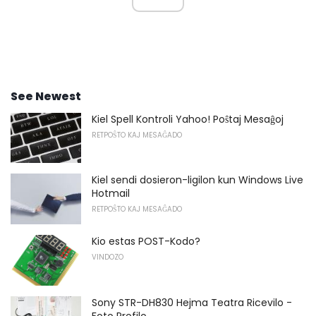
See Newest
Kiel Spell Kontroli Yahoo! Poŝtaj Mesaĝoj
RETPOŜTO KAJ MESAĜADO
Kiel sendi dosieron-ligilon kun Windows Live
Hotmail
RETPOŜTO KAJ MESAĜADO
Kio estas POST-Kodo?
VINDOZO
Sony STR-DH830 Hejma Teatra Ricevilo -
Foto Profilo