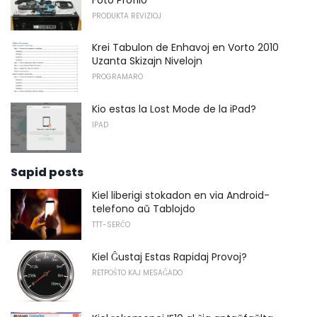
PRODUKTA REVIZIOJ
Krei Tabulon de Enhavoj en Vorto 2010
Uzanta Skizajn Nivelojn
PROGRAMARO
Kio estas la Lost Mode de la iPad?
IPAD
Sapid posts
Kiel liberigi stokadon en via Android-
telefono aŭ Tablojdo
TTT-SERĈO
Kiel Ĝustaj Estas Rapidaj Provoj?
RETPOŜTO KAJ MESAĜADO