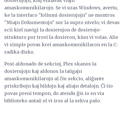
dosierujojn, kiuj enhavas viajn
amaskomunikilarojn. Se vi uzas Windows, avertu,
ke la interfaco "foliumi dosierujojn" ne montros
"Miajn Dokumentojn" sur la supro nivelo; vi devas
scii kiel navigi la dosierujon de dosierujo-
strukturo por trovi la dosieron, kiun vi volas. Alie
vi simple povas krei amaskomunikilaron en la C:
radika disko.
Post aldonado de sekcioj, Plex skanos la
dosierujojn kaj aldonos la taŭgajn
amaskomunikilarojn al ĉiu sekcio, aliĝante
priskribojn kaj bildojn kaj aliajn detalojn. Ĉi tio
povas preni tempon, do atendu ĝis io en via
biblioteko antaŭ ol vi iros al la sekva paŝo.