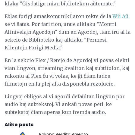
klaku "Ĝisdatigu mian bibliotekon aŭtomate."
Eblas forigi amaskomunikilaron rekte de la
Wii Aŭ,
se vi ŝatas. Por fari tion, unue alklaku "Montri
Altnivelajn Agordojn" dum en Agordoj, tiam iru al la
sekcio de Biblioteko kaj alklaku "Permesi
Klientojn Forigi Media."
En la sekcio Plex / Retejo de Agordoj vi povas elekti
vian lingvon, streaming kvaliton kaj subtitolon, kaj
rakontu al Plex ĉu vi volas, ke ĝi ĉiam ludos
filmetojn en la plej alta disponebla rezolucio.
Lingvoj ebligos al vi agordi defaŭltan lingvon por
audio kaj subtekstoj. Vi ankaŭ povas peti, ke
subtekstoj ĉiam aperas kun fremda audio.
Alike posts
Pokono Perdita Arĝento