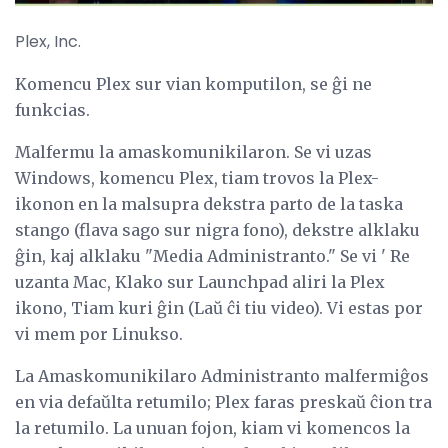
Plex, Inc.
Komencu Plex sur vian komputilon, se ĝi ne
funkcias.
Malfermu la amaskomunikilaron. Se vi uzas
Windows, komencu Plex, tiam trovos la Plex-
ikonon en la malsupra dekstra parto de la taska
stango (flava sago sur nigra fono), dekstre alklaku
ĝin, kaj alklaku "Media Administranto." Se vi ' Re
uzanta Mac, Klako sur Launchpad aliri la Plex
ikono, Tiam kuri ĝin (Laŭ ĉi tiu video). Vi estas por
vi mem por Linukso.
La Amaskomunikilaro Administranto malfermiĝos
en via defaŭlta retumilo; Plex faras preskaŭ ĉion tra
la retumilo. La unuan fojon, kiam vi komencos la