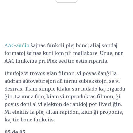
AAC-audio
ŝajnas funkcii plej bone; aliaj sondaj
formatoj ŝajnas kuri iom pli mallabore. Unue, nur
AAC funkcius pri Plex sed tio estis riparita.
Unufoje vi trovos vian filmon, vi povas ŝanĝi la
aŭdran aŭtoveturejon aŭ turnu subtekstojn, se vi
deziras. Tiam simple klaku sur ludado kaj rigardu
ĝin. La unua fojo, kiam vi reproduktas filmon, ĝi
povus doni al vi elekton de rapidoj por liveri ĝin.
Mi elektis la plej altan rapidon, kiun ĝi proponis,
kaj tio bone funkciis.
05 de 05