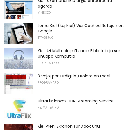
Kiel rekomenci IE10 al ĝia antaŭfaŭlta
agordo
VINDOZO
Lernu Kiel (kaj Kial) Vidi Cached Retejon en
Google
TTT-SERĈO
Kiel Uzi Multoblajn iTunajn Bibliotekojn sur
Unuopa Komputilo
IPHONE & IPOD
3 Vojoj por Ordigi laŭ Koloro en Excel
PROGRAMARO
UltraFlix lanĉas HDR Streaming Service
HEJMA TEATRO
Kiel Preni Ekranon sur Xbox Unu