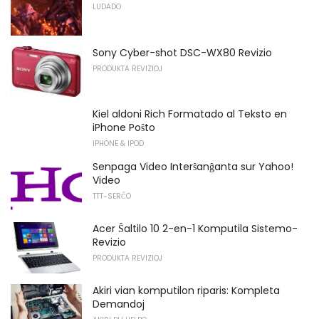
LUDADO
Sony Cyber-shot DSC-WX80 Revizio
PRODUKTA REVIZIOJ
Kiel aldoni Rich Formatado al Teksto en
iPhone Poŝto
IPHONE & IPOD
Senpaga Video Interŝanĝanta sur Yahoo!
Video
TTT-SERĈO
Acer Ŝaltilo 10 2-en-1 Komputila Sistemo-
Revizio
PRODUKTA REVIZIOJ
Akiri vian komputilon riparis: Kompleta
Demandoj