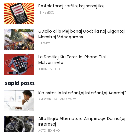
Poŝtelefonaj serĉiloj kaj serĉaj iloj
TTT-SERĈO
Gvidilo al la Plej bonaj Godzilla Kaj Gigantaj
Monstraj Videogames
LUDADO
La Sentiloj Kiu Faras la iPhone Tiel
Malvarmeta
IPHONE & IPOD
Sapid posts
Kio estas la Interŝanĝaj Interŝanĝaj Agordoj?
RETPOŜTO KAJ MESAĜADO
Alta Eligilo Alternatoro Amperage Damaĝaj
Interesoj
AŬTO-TEKNIKO