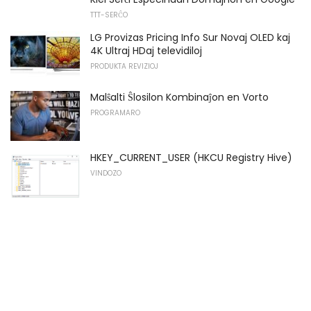
TTT-SERĈO
LG Provizas Pricing Info Sur Novaj OLED kaj
4K Ultraj HDaj televidiloj
PRODUKTA REVIZIOJ
Malŝalti Ŝlosilon Kombinaĵon en Vorto
PROGRAMARO
HKEY_CURRENT_USER (HKCU Registry Hive)
VINDOZO