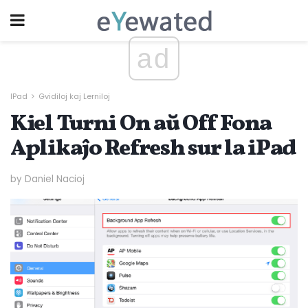
ad
IPad
Gvidiloj kaj Lerniloj
Kiel Turni On aŭ Off Fona
Aplikaĵo Refresh sur la iPad
by Daniel Nacioj