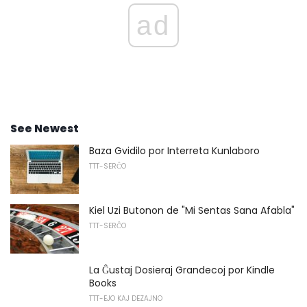
ad
See Newest
Baza Gvidilo por Interreta Kunlaboro
TTT-SERĈO
Kiel Uzi Butonon de "Mi Sentas Sana Afabla"
TTT-SERĈO
La Ĝustaj Dosieraj Grandecoj por Kindle
Books
TTT-EJO KAJ DEZAJNO