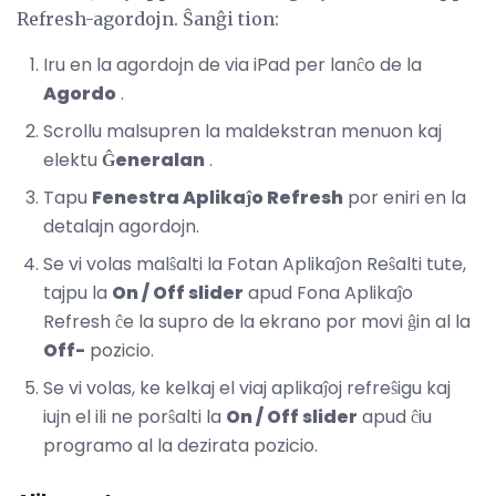
Refresh-agordojn. Ŝanĝi tion:
Iru en la agordojn de via iPad per lanĉo de la
Agordo
.
Scrollu malsupren la maldekstran menuon kaj
elektu
Ĝeneralan
.
Tapu
Fenestra Aplikaĵo Refresh
por eniri en la
detalajn agordojn.
Se vi volas malŝalti la Fotan Aplikaĵon Reŝalti tute,
tajpu la
On / Off slider
apud Fona Aplikaĵo
Refresh ĉe la supro de la ekrano por movi ĝin al la
Off-
pozicio.
Se vi volas, ke kelkaj el viaj aplikaĵoj refreŝigu kaj
iujn el ili ne porŝalti la
On / Off slider
apud ĉiu
programo al la dezirata pozicio.