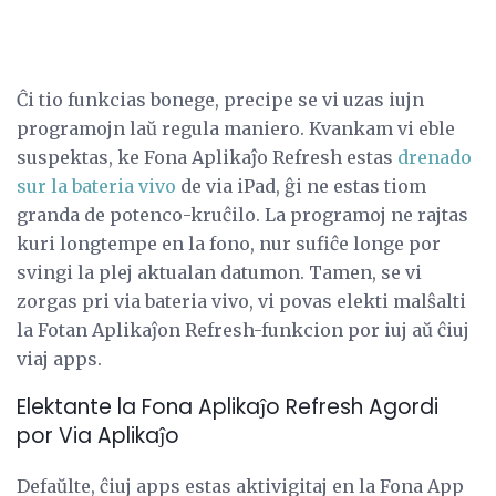
Ĉi tio funkcias bonege, precipe se vi uzas iujn
programojn laŭ regula maniero. Kvankam vi eble
suspektas, ke Fona Aplikaĵo Refresh estas
drenado
sur la bateria vivo
de via iPad, ĝi ne estas tiom
granda de potenco-kruĉilo. La programoj ne rajtas
kuri longtempe en la fono, nur sufiĉe longe por
svingi la plej aktualan datumon. Tamen, se vi
zorgas pri via bateria vivo, vi povas elekti malŝalti
la Fotan Aplikaĵon Refresh-funkcion por iuj aŭ ĉiuj
viaj apps.
Elektante la Fona Aplikaĵo Refresh Agordi
por Via Aplikaĵo
Defaŭlte, ĉiuj apps estas aktivigitaj en la Fona App