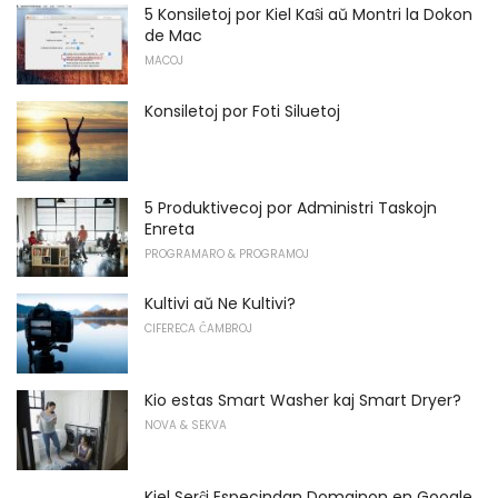
5 Konsiletoj por Kiel Kaŝi aŭ Montri la Dokon
de Mac
MACOJ
Konsiletoj por Foti Siluetoj
5 Produktivecoj por Administri Taskojn
Enreta
PROGRAMARO & PROGRAMOJ
Kultivi aŭ Ne Kultivi?
CIFERECA ĈAMBROJ
Kio estas Smart Washer kaj Smart Dryer?
NOVA & SEKVA
Kiel Serĉi Especindan Domajnon en Google