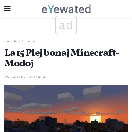
ad
Ludado
Minecraft
La 15 Plej bonaj Minecraft-
Modoj
by Jeremy Laukkonen