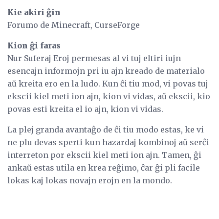
Kie akiri ĝin
Forumo de Minecraft, CurseForge
Kion ĝi faras
Nur Suferaj Eroj permesas al vi tuj eltiri iujn
esencajn informojn pri iu ajn kreado de materialo
aŭ kreita ero en la ludo. Kun ĉi tiu mod, vi povas tuj
ekscii kiel meti ion ajn, kion vi vidas, aŭ ekscii, kio
povas esti kreita el io ajn, kion vi vidas.
La plej granda avantaĝo de ĉi tiu modo estas, ke vi
ne plu devas sperti kun hazardaj kombinoj aŭ serĉi
interreton por ekscii kiel meti ion ajn. Tamen, ĝi
ankaŭ estas utila en krea reĝimo, ĉar ĝi pli facile
lokas kaj lokas novajn erojn en la mondo.