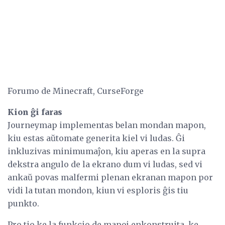
Forumo de Minecraft, CurseForge
Kion ĝi faras
Journeymap implementas belan mondan mapon,
kiu estas aŭtomate generita kiel vi ludas. Ĝi
inkluzivas minimumaĵon, kiu aperas en la supra
dekstra angulo de la ekrano dum vi ludas, sed vi
ankaŭ povas malfermi plenan ekranan mapon por
vidi la tutan mondon, kiun vi esploris ĝis tiu
punkto.
Pro tio ke la funkcio de mapoj enkonstruita, ke