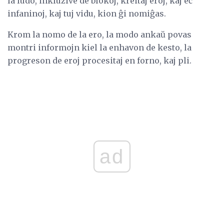
la ludo, inkluzive de blokoj, kreitaj eroj, kaj eĉ
infaninoj, kaj tuj vidu, kion ĝi nomiĝas.
Krom la nomo de la ero, la modo ankaŭ povas
montri informojn kiel la enhavon de kesto, la
progreson de eroj procesitaj en forno, kaj pli.
ad