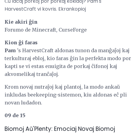
Ĉu lacaj porkoj por porkaj kokidoj? Pam's
HarvestCraft vi kovris. Ekrankopioj
Kie akiri ĝin
Forumo de Minecraft, CurseForge
Kion ĝi faras
Pam
's HarvestCraft aldonas tunon da manĝaĵoj kaj
terkulturaj ebloj, kio faras ĝin la perfekta modo por
kapti se vi estas enuigita de porkaj ĉifonoj kaj
akvomelikaj tranĉaĵoj.
Krom novaj nutraĵoj kaj plantoj, la modo ankaŭ
inkludas beekeeping-sistemon, kiu aldonas eĉ pli
novan ludadon.
09 de 15
Biomoj Aŭ'Plenty: Emociaj Novaj Biomoj