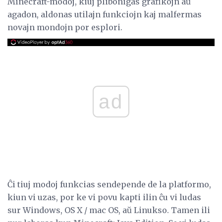
Minecraft-modoj, kiuj plibonigas grafikojn aŭ
agadon, aldonas utilajn funkciojn kaj malfermas
novajn mondojn por esplori.
ad
Ĉi tiuj modoj funkcias sendepende de la platformo,
kiun vi uzas, por ke vi povu kapti ilin ĉu vi ludas
sur Windows, OS X / mac OS, aŭ Linukso. Tamen ili