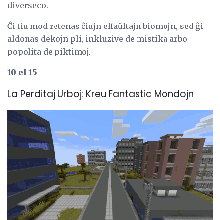
diverseco.
Ĉi tiu mod retenas ĉiujn elfaŭltajn biomojn, sed ĝi
aldonas dekojn pli, inkluzive de mistika arbo
popolita de piktimoj.
10 el 15
La Perditaj Urboj: Kreu Fantastic Mondojn