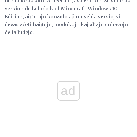
nur laboras kun Minecraft: Java Edition. Se vi ludas
version de la ludo kiel Minecraft: Windows 10
Edition, aŭ iu ajn konzolo aŭ movebla versio, vi
devas aĉeti haŭtojn, modokojn kaj aliajn enhavojn
de la ludejo.
ad