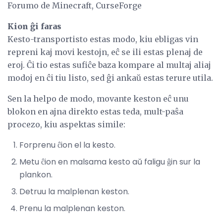
Forumo de Minecraft, CurseForge
Kion ĝi faras
Kesto-transportisto estas modo, kiu ebligas vin
repreni kaj movi kestojn, eĉ se ili estas plenaj de
eroj. Ĉi tio estas sufiĉe baza kompare al multaj aliaj
modoj en ĉi tiu listo, sed ĝi ankaŭ estas terure utila.
Sen la helpo de modo, movante keston eĉ unu
blokon en ajna direkto estas teda, mult-paŝa
procezo, kiu aspektas simile:
Forprenu ĉion el la kesto.
Metu ĉion en malsama kesto aŭ faligu ĝin sur la
plankon.
Detruu la malplenan keston.
Prenu la malplenan keston.