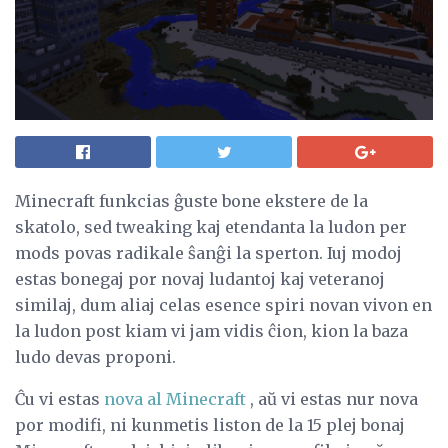
Minecraft funkcias ĝuste bone ekstere de la
skatolo, sed tweaking kaj etendanta la ludon per
mods povas radikale ŝanĝi la sperton. Iuj modoj
estas bonegaj por novaj ludantoj kaj veteranoj
similaj, dum aliaj celas esence spiri novan vivon en
la ludon post kiam vi jam vidis ĉion, kion la baza
ludo devas proponi.
Ĉu vi estas
nova al Minecraft
, aŭ vi estas nur nova
por modifi, ni kunmetis liston de la 15 plej bonaj