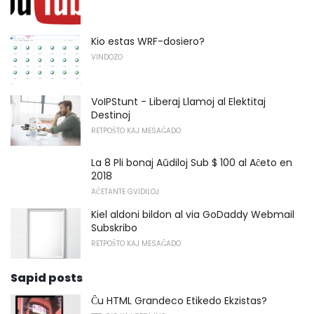
Kio estas WRF-dosiero?
VINDOZO
VoIPStunt - Liberaj Llamoj al Elektitaj
Destinoj
RETPOŜTO KAJ MESAĜADO
La 8 Pli bonaj Aŭdiloj Sub $ 100 al Aĉeto en
2018
AĈETANTE GVIDILOJ
Kiel aldoni bildon al via GoDaddy Webmail
Subskribo
RETPOŜTO KAJ MESAĜADO
Sapid posts
Ĉu HTML Grandeco Etikedo Ekzistas?