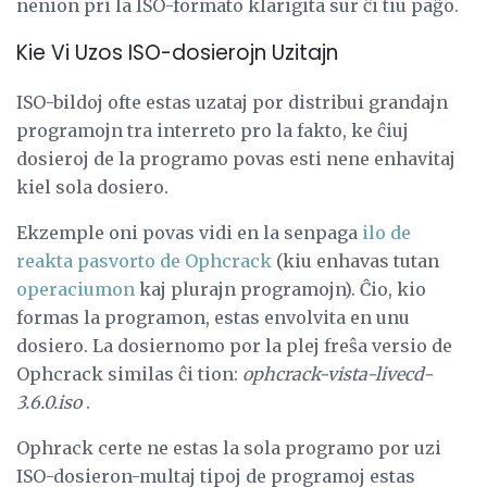
nenion pri la ISO-formato klarigita sur ĉi tiu paĝo.
Kie Vi Uzos ISO-dosierojn Uzitajn
ISO-bildoj ofte estas uzataj por distribui grandajn
programojn tra interreto pro la fakto, ke ĉiuj
dosieroj de la programo povas esti nene enhavitaj
kiel sola dosiero.
Ekzemple oni povas vidi en la senpaga
ilo de
reakta pasvorto de Ophcrack
(kiu enhavas tutan
operaciumon
kaj plurajn programojn). Ĉio, kio
formas la programon, estas envolvita en unu
dosiero. La dosiernomo por la plej freŝa versio de
Ophcrack similas ĉi tion:
ophcrack-vista-livecd-
3.6.0.iso
.
Ophrack certe ne estas la sola programo por uzi
ISO-dosieron-multaj tipoj de programoj estas