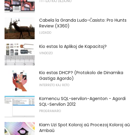
TTT-EJO KAJ DEZAJNO
Cabela la Granda Ludo-Ĉasisto: Pro Hunts
Review (X360)
LUDADO
Kio estas la Aplikoj de Kapacitoj?
VINDOZO
Kio estas DHCP? (Protokolo de Dinamika
Gastiga Agordo)
INTERRETO KAJ RETO
Komencu SQL-servilon-Agenton - Agordi
SQL-Servilon 2012
PROGRAMARO
Kiam Uzi Spot Koloroj aŭ Procezoj Koloroj aŭ
Ambaŭ