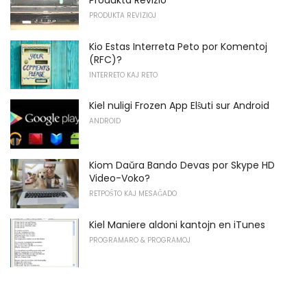
PRODUKTA REVIZIOJ
Kio Estas Interreta Peto por Komentoj
(RFC)?
INTERRETO KAJ RETO
Kiel nuligi Frozen App Elŝuti sur Android
ANDROID
Kiom Daŭra Bando Devas por Skype HD
Video-Voko?
RETPOŜTO KAJ MESAĜADO
Kiel Maniere aldoni kantojn en iTunes
PROGRAMARO & PROGRAMOJ