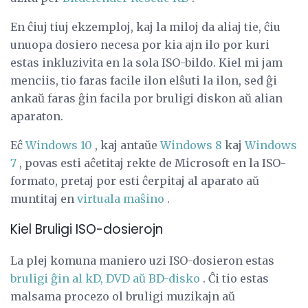
En ĉiuj tiuj ekzemploj, kaj la miloj da aliaj tie, ĉiu
unuopa dosiero necesa por kia ajn ilo por kuri
estas inkluzivita en la sola ISO-bildo. Kiel mi jam
menciis, tio faras facile ilon elŝuti la ilon, sed ĝi
ankaŭ faras ĝin facila por bruligi diskon aŭ alian
aparaton.
Eĉ
Windows 10
, kaj antaŭe
Windows 8
kaj
Windows
7
, povas esti aĉetitaj rekte de Microsoft en la ISO-
formato, pretaj por esti ĉerpitaj al aparato aŭ
muntitaj en
virtuala maŝino
.
Kiel Bruligi ISO-dosierojn
La plej komuna maniero uzi ISO-dosieron estas
bruligi ĝin al kD, DVD aŭ BD-disko
. Ĉi tio estas
malsama procezo ol bruligi muzikajn aŭ