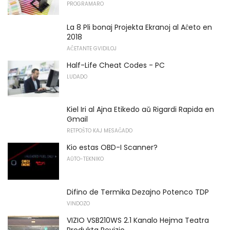
PROGRAMARO
La 8 Pli bonaj Projekta Ekranoj al Aĉeto en
2018
AĈETANTE GVIDILOJ
Half-Life Cheat Codes - PC
LUDADO
Kiel Iri al Ajna Etikedo aŭ Rigardi Rapida en
Gmail
RETPOŜTO KAJ MESAĜADO
Kio estas OBD-I Scanner?
AŬTO-TEKNIKO
Difino de Termika Dezajno Potenco TDP
VINDOZO
VIZIO VSB210WS 2.1 Kanalo Hejma Teatra
Produkta Revizio