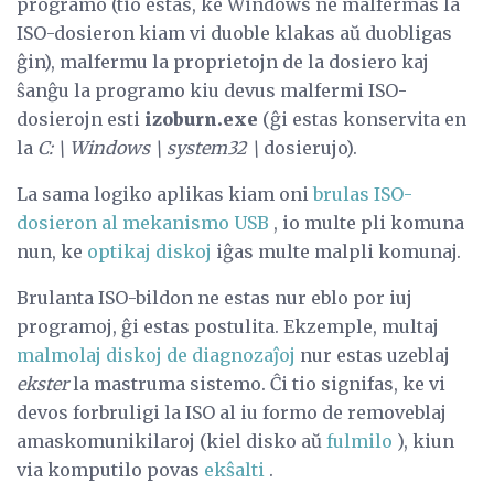
programo (tio estas, ke Windows ne malfermas la
ISO-dosieron kiam vi duoble klakas aŭ duobligas
ĝin), malfermu la proprietojn de la dosiero kaj
ŝanĝu la programo kiu devus malfermi ISO-
dosierojn esti
izoburn.exe
(ĝi estas konservita en
la
C: \ Windows \ system32 \
dosierujo).
La sama logiko aplikas kiam oni
brulas ISO-
dosieron al mekanismo USB
, io multe pli komuna
nun, ke
optikaj diskoj
iĝas multe malpli komunaj.
Brulanta ISO-bildon ne estas nur eblo por iuj
programoj, ĝi estas postulita. Ekzemple, multaj
malmolaj diskoj de diagnozaĵoj
nur estas uzeblaj
ekster
la mastruma sistemo. Ĉi tio signifas, ke vi
devos forbruligi la ISO al iu formo de removeblaj
amaskomunikilaroj (kiel disko aŭ
fulmilo
), kiun
via komputilo povas
ekŝalti
.