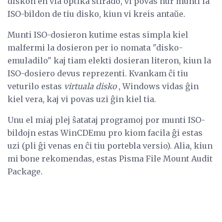
diskon en via optika stirado, vi povas nur munti la
ISO-bildon de tiu disko, kiun vi kreis antaŭe.
Munti ISO-dosieron kutime estas simpla kiel
malfermi la dosieron per io nomata "disko-
emuladilo" kaj tiam elekti dosieran literon, kiun la
ISO-dosiero devus reprezenti. Kvankam ĉi tiu
veturilo estas
virtuala disko
, Windows vidas ĝin
kiel vera, kaj vi povas uzi ĝin kiel tia.
Unu el miaj plej ŝatataj programoj por munti ISO-
bildojn estas WinCDEmu pro kiom facila ĝi estas
uzi (pli ĝi venas en ĉi tiu portebla versio). Alia, kiun
mi bone rekomendas, estas Pisma File Mount Audit
Package.