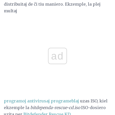
distribuitaj de ĉi tiu maniero. Ekzemple, la plej
multaj
ad
programoj antivirusaj programeblaj
uzas ISO, kiel
ekzemple la
bitdependa-rescue-cd.iso
ISO-dosiero
uzita per
Bitdefender Rescue KD
.