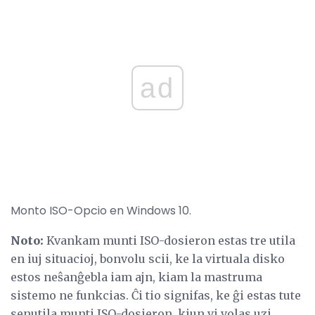
ad
Monto ISO-Opcio en Windows 10.
Noto:
Kvankam munti ISO-dosieron estas tre utila
en iuj situacioj, bonvolu scii, ke la virtuala disko
estos neŝanĝebla iam ajn, kiam la mastruma
sistemo ne funkcias. Ĉi tio signifas, ke ĝi estas tute
senutila munti ISO-dosieron, kiun vi volas uzi