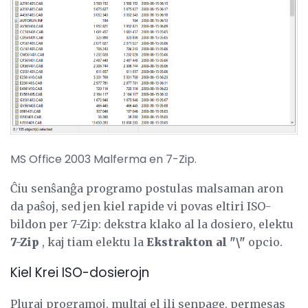
MS Office 2003 Malferma en 7-Zip.
Ĉiu senŝanĝa programo postulas malsaman aron
da paŝoj, sed jen kiel rapide vi povas eltiri ISO-
bildon per 7-Zip: dekstra klako al la dosiero, elektu
7-Zip
, kaj tiam elektu la
Ekstrakton al "\"
opcio.
Kiel Krei ISO-dosierojn
Pluraj programoj, multaj el ili senpage, permesas