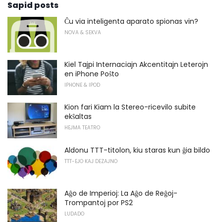
Sapid posts
Ĉu via inteligenta aparato spionas vin?
NOVA & SEKVA
Kiel Tajpi Internaciajn Akcentitajn Leterojn
en iPhone Poŝto
IPHONE & IPOD
Kion fari Kiam la Stereo-ricevilo subite
ekŝaltas
HEJMA TEATRO
Aldonu TTT-titolon, kiu staras kun ĝia bildo
TTT-EJO KAJ DEZAJNO
Aĝo de Imperioj: La Aĝo de Reĝoj-
Trompantoj por PS2
LUDADO