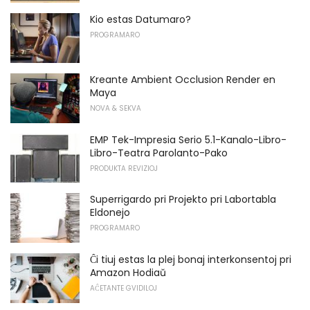
Kio estas Datumaro?
PROGRAMARO
Kreante Ambient Occlusion Render en
Maya
NOVA & SEKVA
EMP Tek-Impresia Serio 5.1-Kanalo-Libro-
Libro-Teatra Parolanto-Pako
PRODUKTA REVIZIOJ
Superrigardo pri Projekto pri Labortabla
Eldonejo
PROGRAMARO
Ĉi tiuj estas la plej bonaj interkonsentoj pri
Amazon Hodiaŭ
AĈETANTE GVIDILOJ