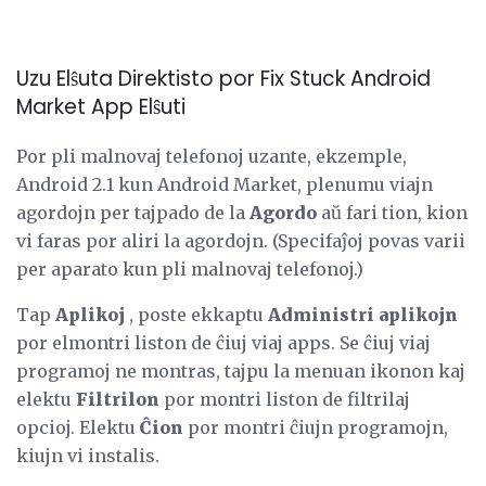
Uzu Elŝuta Direktisto por Fix Stuck Android
Market App Elŝuti
Por pli malnovaj telefonoj uzante, ekzemple,
Android 2.1 kun Android Market, plenumu viajn
agordojn per tajpado de la
Agordo
aŭ fari tion, kion
vi faras por aliri la agordojn. (Specifaĵoj povas varii
per aparato kun pli malnovaj telefonoj.)
Tap
Aplikoj
, poste ekkaptu
Administri aplikojn
por elmontri liston de ĉiuj viaj apps. Se ĉiuj viaj
programoj ne montras, tajpu la menuan ikonon kaj
elektu
Filtrilon
por montri liston de filtrilaj
opcioj. Elektu
Ĉion
por montri ĉiujn programojn,
kiujn vi instalis.