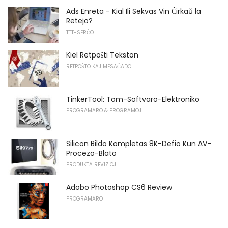
Ads Enreta - Kial Ili Sekvas Vin Ĉirkaŭ la
Retejo?
TTT-SERĈO
Kiel Retpoŝti Tekston
RETPOŜTO KAJ MESAĜADO
TinkerTool: Tom-Softvaro-Elektroniko
PROGRAMARO & PROGRAMOJ
Silicon Bildo Kompletas 8K-Defio Kun AV-
Procezo-Blato
PRODUKTA REVIZIOJ
Adobo Photoshop CS6 Review
PROGRAMARO