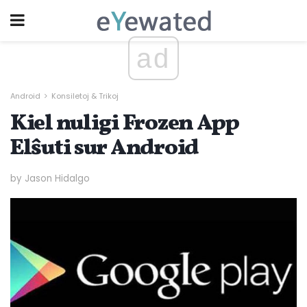
ad
Android
Konsiletoj & Trikoj
Kiel nuligi Frozen App
Elŝuti sur Android
by Jason Hidalgo