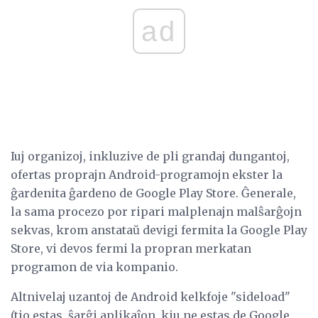
ad
Iuj organizoj, inkluzive de pli grandaj dungantoj,
ofertas proprajn Android-programojn ekster la
ĝardenita ĝardeno de Google Play Store. Ĝenerale,
la sama procezo por ripari malplenajn malŝarĝojn
sekvas, krom anstataŭ devigi fermita la Google Play
Store, vi devos fermi la propran merkatan
programon de via kompanio.
Altnivelaj uzantoj de Android kelkfoje "sideload"
(tio estas, ŝarĝi aplikaĵon, kiu ne estas de Google