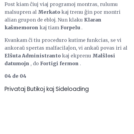
Post kiam ĉiuj viaj programoj montras, rulumu
malsupren al
Merkato
kaj trenu ĝin por montri
alian grupon de ebloj. Nun klaku
Klaran
kaŝmemoron
kaj tiam
Forpelu
.
Kvankam ĉi tiu proceduro kutime funkcias, se vi
ankoraŭ spertas malfacilaĵon, vi ankaŭ povas iri al
Elŝuta Administranto
kaj ekprenu
Malŝlosi
datumojn
, do
Fortigi fermon
.
04 de 04
Privataj Butikoj kaj Sideloading