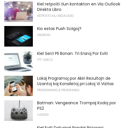
Kiel retpoŝti ĉiun kontakton en Via Outlook
Direkta Libro
RETPOŜTO KAJ MESAĜADO
Kio estas Push Sciigoj?
ANDROID
Kiel Serĉi Pli Bonan: Tri Eraroj Por Eviti
TTT-SERĈO
Lokaj Programoj por Akiri Rezultojn de
Uzantoj kaj Konsiletoj pri Lokoj Vi Vizitas
PROGRAMARO & PROGRAMOJ
Batman: Vengeance Trompaj Kodoj por
PS2
LUDADO
Kiel Eviti Datumaj Rondaj Prizorgoj