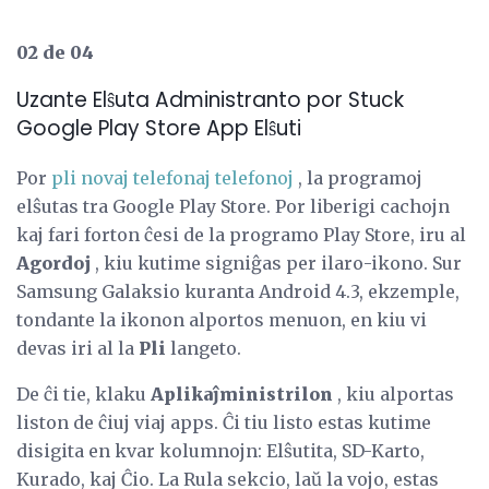
02 de 04
Uzante Elŝuta Administranto por Stuck
Google Play Store App Elŝuti
Por
pli novaj telefonaj telefonoj
, la programoj
elŝutas tra Google Play Store. Por liberigi cachojn
kaj fari forton ĉesi de la programo Play Store, iru al
Agordoj
, kiu kutime signiĝas per ilaro-ikono. Sur
Samsung Galaksio kuranta Android 4.3, ekzemple,
tondante la ikonon alportos menuon, en kiu vi
devas iri al la
Pli
langeto.
De ĉi tie, klaku
Aplikaĵministrilon
, kiu alportas
liston de ĉiuj viaj apps. Ĉi tiu listo estas kutime
disigita en kvar kolumnojn: Elŝutita, SD-Karto,
Kurado, kaj Ĉio. La Rula sekcio, laŭ la vojo, estas