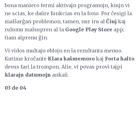
bona maniero fermi aktivajn programojn, kiujn vi
ne scias, ke daŭre funkcias en la fono. Por ĉesigi la
malŝarĝan problemon, tamen, nur iru al
Ĉiuj
kaj
rulumu malsupren al la
Google Play Store
app;
tiam alprenu ĝin.
Vi vidos multajn eblojn en la rezultanta menuo.
Kutime kroĉante
Klara kaŝmemoro
kaj
Forta halto
devus fari la trompon. Alie, vi povas provi tajpi
klarajn datumojn
ankaŭ.
03 de 04