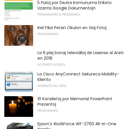
5 Paŝoj por Dezira Komunuma Enketo
Uzanta Google Dokumentojn
PROGRAMARO & PROGRAMOJ
Kiel Fiksi Petan Okulon en Viaj Fotoj
PROGRAMARO
La 6 plej bonaj televidiloj de Liaense al Aĉeti
en 2018
AĈETANTE GVIDILOJ
La Cisco AnyConnect Sekureca Mobility-
Kliento
INTERRETO KAJ RETO
10 Konsiletoj por Memorial PowerPoint
Prezentoj
PROGRAMARO
Epson's WorkForce WF-2760 All-in-One