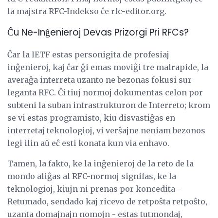
la majstra RFC-Indekso ĉe rfc-editor.org.
Ĉu Ne-Inĝenieroj Devas Prizorgi Pri RFCs?
Ĉar la IETF estas personigita de profesiaj
inĝenieroj, kaj ĉar ĝi emas moviĝi tre malrapide, la
averaĝa interreta uzanto ne bezonas fokusi sur
leganta RFC. Ĉi tiuj normoj dokumentas celon por
subteni la suban infrastrukturon de Interreto; krom
se vi estas programisto, kiu disvastiĝas en
interretaj teknologioj, vi verŝajne neniam bezonos
legi ilin aŭ eĉ esti konata kun via enhavo.
Tamen, la fakto, ke la inĝenieroj de la reto de la
mondo aliĝas al RFC-normoj signifas, ke la
teknologioj, kiujn ni prenas por koncedita -
Retumado, sendado kaj ricevo de retpoŝta retpoŝto,
uzanta domajnajn nomojn - estas tutmondaj,