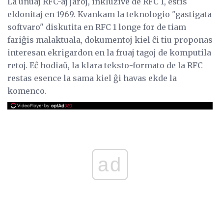
La unuaj RFC-aj jaroj, inkluzive de RFC 1, estis
eldonitaj en 1969. Kvankam la teknologio "gastigata
softvaro" diskutita en RFC 1 longe for de tiam
fariĝis malaktuala, dokumentoj kiel ĉi tiu proponas
interesan ekrigardon en la fruaj tagoj de komputila
retoj. Eĉ hodiaŭ, la klara teksto-formato de la RFC
restas esence la sama kiel ĝi havas ekde la
komenco.
ad