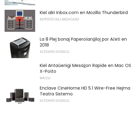
Kiel aliri Inbox.com en Mozilla Thunderbird
RETPOŜTO KAJ MESAĜADO
La 8 Plej bonaj Paperoŝanĝiloj por Aĉeti en
2018
AĈETANTE GVIDILOJ
Kiel Antaŭenigi Mesaĝon Rapide en Mac OS
X-Poŝto
MACOJ
Enclave CineHome HD 5.1 Wire-Free Hejma
Teatra Sistemo
AĈETANTE GVIDILOJ