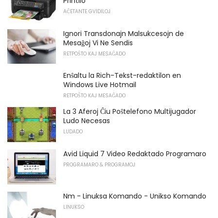
Printilo
AĈETANTE GVIDILOJ
Ignori Transdonajn Malsukcesojn de
Mesaĝoj Vi Ne Sendis
RETPOŜTO KAJ MESAĜADO
Enŝaltu la Rich-Tekst-redaktilon en
Windows Live Hotmail
RETPOŜTO KAJ MESAĜADO
La 3 Aferoj Ĉiu Poŝtelefono Multijugador
Ludo Necesas
LUDADO
Avid Liquid 7 Video Redaktado Programaro
PROGRAMARO & PROGRAMOJ
Nm - Linuksa Komando - Unikso Komando
LINUKSO