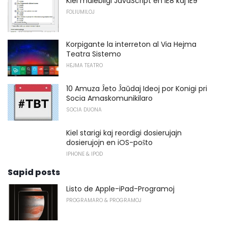
Kiel malebligi JavaScript en IE8 kaj IE9
FOLIUMILOJ
Korpigante la interreton al Via Hejma
Teatra Sistemo
HEJMA TEATRO
10 Amuza Ĵeto Ĵaŭdaj Ideoj por Konigi pri
Socia Amaskomunikilaro
SOCIA DUONA
Kiel starigi kaj reordigi dosierujajn
dosierujojn en iOS-poŝto
IPHONE & IPOD
Sapid posts
Listo de Apple-iPad-Programoj
PROGRAMARO & PROGRAMOJ