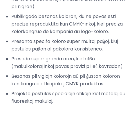
pli nigran).
Publikigado bezonas koloron, kiu ne povas esti
precize reproduktita kun CMYK-inkoj, kiel preciza
kolorkongruo de kompania aŭ logo-koloro.
Presanta specifa koloro super multaj paĝoj, kiuj
postulas paĝon al pakolora konsistenco.
Presado super granda areo, kiel afiŝo
(makulkoloraj inkoj povas provizi pli eĉ kovradon).
Bezonas pli viglajn kolorojn aŭ pli ĝustan koloron
kun kongruo ol kiaj inkoj CMYK produktas.
Projekto postulas specialajn efikojn kiel metalaj aŭ
fluoreskaj makuloj.