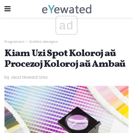
ad
Programaro
Grafika desegno
Kiam Uzi Spot Koloroj aŭ
Procezoj Koloroj aŭ Ambaŭ
by Jacci Howard Urso