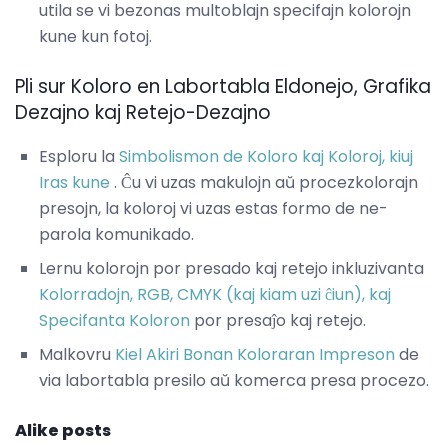
utila se vi bezonas multoblajn specifajn kolorojn
kune kun fotoj.
Pli sur Koloro en Labortabla Eldonejo, Grafika
Dezajno kaj Retejo-Dezajno
Esploru la
Simbolismon de Koloro kaj Koloroj, kiuj
Iras kune
. Ĉu vi uzas makulojn aŭ procezkolorajn
presojn, la koloroj vi uzas estas formo de ne-
parola komunikado.
Lernu kolorojn por presado kaj retejo inkluzivanta
Kolorradojn, RGB, CMYK (kaj kiam uzi ĉiun), kaj
Specifanta Koloron
por presaĵo kaj retejo.
Malkovru
Kiel Akiri Bonan Koloraran Impreson
de
via labortabla presilo aŭ komerca presa procezo.
Alike posts