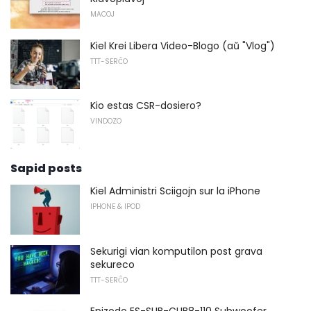
MACOJ
Kiel Krei Libera Video-Blogo (aŭ "Vlog")
TTT-SERĈO
Kio estas CSR-dosiero?
VINDOZO
Sapid posts
Kiel Administri Sciigojn sur la iPhone
IPHONE & IPOD
Sekurigi vian komputilon post grava
sekureco
TTT-SERĈO