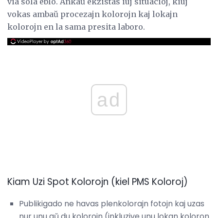
via sola eblo. Ankaŭ ekzistas iuj situacioj, kiuj
vokas ambaŭ procezajn kolorojn kaj lokajn
kolorojn en la sama presita laboro.
ad
Kiam Uzi Spot Kolorojn (kiel PMS Koloroj)
Publikigado ne havas plenkolorajn fotojn kaj uzas
nur unu aŭ du kolorojn (inkluzive unu lokan koloron