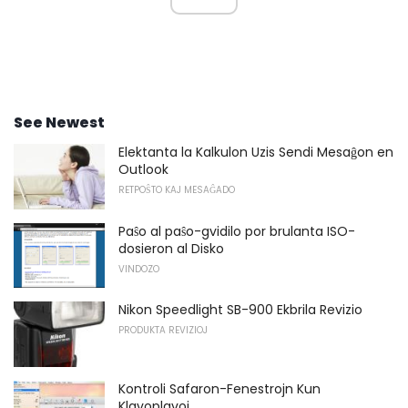
See Newest
Elektanta la Kalkulon Uzis Sendi Mesaĝon en
Outlook
RETPOŜTO KAJ MESAĜADO
Paŝo al paŝo-gvidilo por brulanta ISO-
dosieron al Disko
VINDOZO
Nikon Speedlight SB-900 Ekbrila Revizio
PRODUKTA REVIZIOJ
Kontroli Safaron-Fenestrojn Kun
Klavoplavoj