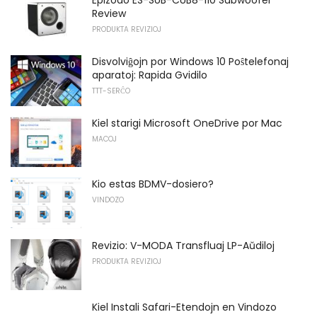
Epizodo ES-SUB-CUB8-110 Subwoofer
Review
PRODUKTA REVIZIOJ
Disvolviĝojn por Windows 10 Poŝtelefonaj
aparatoj: Rapida Gvidilo
TTT-SERĈO
Kiel starigi Microsoft OneDrive por Mac
MACOJ
Kio estas BDMV-dosiero?
VINDOZO
Revizio: V-MODA Transfluaj LP-Aŭdiloj
PRODUKTA REVIZIOJ
Kiel Instali Safari-Etendojn en Vindozo