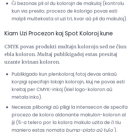
Ĝi bezonas pli ol du kolorojn de makuloj (kontrolu
kun via presilo; procezo de kolorigo povas esti
malpli multekosta ol uzi tri, kvar aŭ pli da makuloj).
Kiam Uzi Procezon kaj Spot Koloroj kune
CMYK povas produkti multajn kolorojn sed ne ĉiun
ebla koloron. Multaj publikigadoj estas presitaj
uzante kvinan koloron.
Publikigado kun plenkoloraj fotoj devas ankaŭ
korpigi specifajn lokajn kolorojn, kiuj ne povas esti
kreitaj per CMYK-inkoj (kiel logo-koloron aŭ
metala inko).
Necesas plibonigi aŭ pliigi la intensecon de specifa
procezo de koloro aldonante makulon-koloron al
ĝi (5-a telero por la kolora makulo uzita de ĉi tiu
maniero estas nomata
bump-plato aŭ tuŝo
).