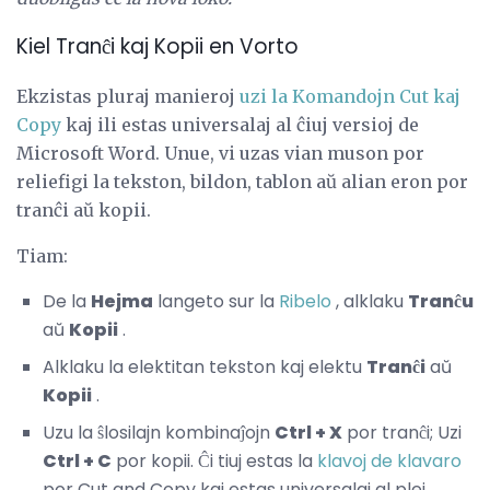
Kiel Tranĉi kaj Kopii en Vorto
Ekzistas pluraj manieroj
uzi la Komandojn Cut kaj
Copy
kaj ili estas universalaj al ĉiuj versioj de
Microsoft Word. Unue, vi uzas vian muson por
reliefigi la tekston, bildon, tablon aŭ alian eron por
tranĉi aŭ kopii.
Tiam:
De la
Hejma
langeto sur la
Ribelo
, alklaku
Tranĉu
aŭ
Kopii
.
Alklaku la elektitan tekston kaj elektu
Tranĉi
aŭ
Kopii
.
Uzu la ŝlosilajn kombinaĵojn
Ctrl + X
por tranĉi; Uzi
Ctrl + C
por kopii. Ĉi tiuj estas la
klavoj de klavaro
por Cut and Copy kaj estas universalaj al plej