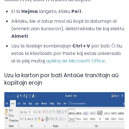
El la
Hejma
langeto, klaku
Peĉi
.
Alklaku, kie vi ŝatus movi aŭ kopii la datumojn al
(enmeti vian kursoron), dekstreklaku tie kaj elektu
Almeti
.
Uzu la ŝlosilajn kombinaĵojn
Ctrl + V
por bati. Ĉi tiu
estas la klavŝlosilo por Paste kaj estas universala
al la plej multaj
aplikoj de Microsoft Office
.
Uzu la karton por bati Antaŭe tranĉitajn aŭ
kopiitajn erojn