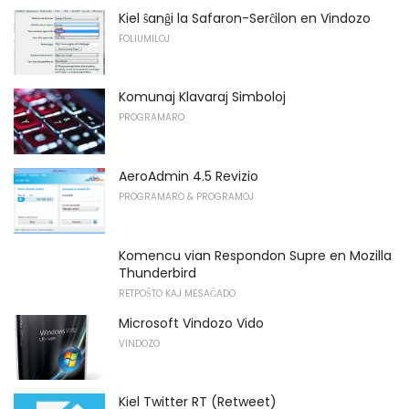
Kiel ŝanĝi la Safaron-Serĉilon en Vindozo
FOLIUMILOJ
Komunaj Klavaraj Simboloj
PROGRAMARO
AeroAdmin 4.5 Revizio
PROGRAMARO & PROGRAMOJ
Komencu vian Respondon Supre en Mozilla
Thunderbird
RETPOŜTO KAJ MESAĜADO
Microsoft Vindozo Vido
VINDOZO
Kiel Twitter RT (Retweet)