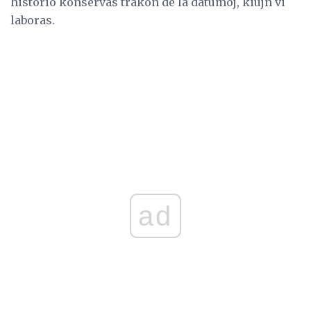
historio konservas trakon de la datumoj, kiujn vi
laboras.
ad