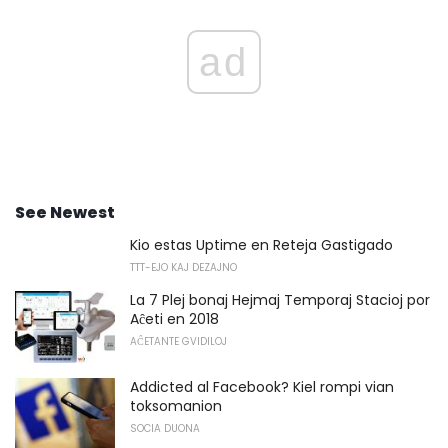
ad
See Newest
Kio estas Uptime en Reteja Gastigado
TTT-EJO KAJ DEZAJNO
La 7 Plej bonaj Hejmaj Temporaj Stacioj por
Aĉeti en 2018
AĈETANTE GVIDILOJ
Addicted al Facebook? Kiel rompi vian
toksomanion
SOCIA DUONA