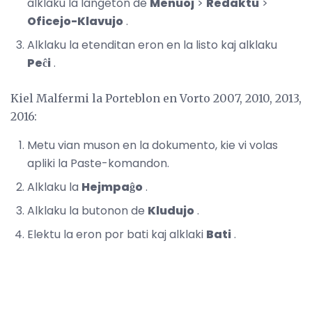
alklaku la langeton de
Menuoj
>
Redaktu
>
Oficejo-Klavujo
.
Alklaku la etenditan eron en la listo kaj alklaku
Peĉi
.
Kiel Malfermi la Porteblon en Vorto 2007, 2010, 2013,
2016:
Metu vian muson en la dokumento, kie vi volas
apliki la Paste-komandon.
Alklaku la
Hejmpaĝo
.
Alklaku la butonon de
Kludujo
.
Elektu la eron por bati kaj alklaki
Bati
.