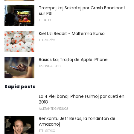
Trompoj kaj Sekretoj por Crash Bandicoot
sur PS1
LUDADO
Kiel Uzi Reddit - Malferma Kurso
TTT-SERĈO
Basics kaj Trajtoj de Apple iPhone
IPHONE & IPOD
Sapid posts
La 4 Plej bonaj iPhone Fulmoj por aĉeti en
2018
AĈETANTE GVIDILOJ
Renkontu Jeff Bezos, la fondinton de
Amazonoj
TTT-SERĈO