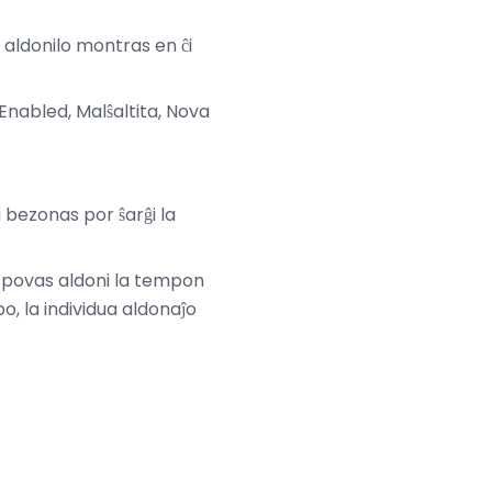
 aldonilo montras en ĉi
Enabled, Malŝaltita, Nova
 bezonas por ŝarĝi la
j povas aldoni la tempon
 la individua aldonaĵo