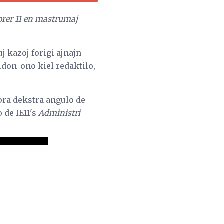
lorer 11 en mastrumaj
uj kazoj forigi ajnajn
aldon-ono kiel redaktilo,
pra dekstra angulo de
o de IE11's
Administri