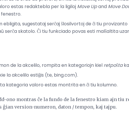
valoro estas redaktebla per la ligiloj
Move Up
and
Move Do
 fenestro.
 ebligita, sugestataj serĉaj ŝlosilvortoj de ĉi tiu provizanto
aŭ serĉa skatolo. Ĉi tiu funkciado povas esti malŝaltita uza
on de la akcelilo, rompita en kategoriojn kiel
retpoŝta
ka
e la akcelilo estiĝis (te, bing.com).
ta kategoria valoro estas montrita en ĉi tiu kolumno.
add-ono montras ĉe la fundo de la fenestro kiam ajn tiu 
vas ĝian version-numeron, daton / tempon, kaj tajpu.