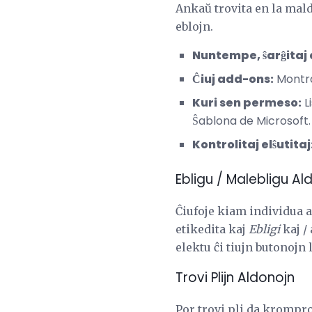
Ankaŭ trovita en la ma
eblojn.
Nuntempe, ŝarĝitaj
Ĉiuj add-ons:
Montras
Kuri sen permeso:
L
Ŝablona de Microsoft.
Kontrolitaj elŝutitaj
Ebligu / Malebligu Al
Ĉiufoje kiam individua a
etikedita kaj
Ebligi
kaj /
elektu ĉi tiujn butonojn
Trovi Plijn Aldonojn
Por trovi pli da krompro