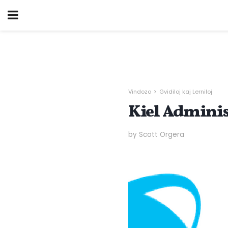
Vindozo
Gvidiloj kaj Lerniloj
Kiel Administ
by Scott Orgera