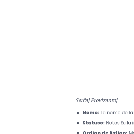
Serĉaj Provizantoj
Nomo:
La nomo de la 
Statuso:
Notas ĉu la i
Ordigo de listigo:
Mo