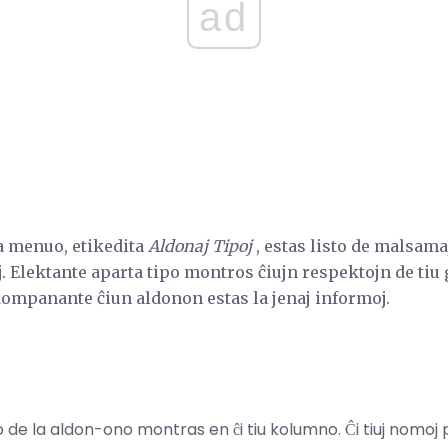
ad
a menuo, etikedita
Aldonaj Tipoj
, estas listo de malsama
j. Elektante aparta tipo montros ĉiujn respektojn de tiu
kompanante ĉiun aldonon estas la jenaj informoj.
de la aldon-ono montras en ĉi tiu kolumno. Ĉi tiuj nomoj 