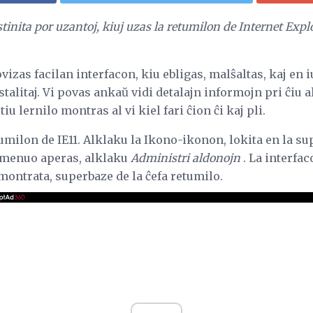
estinita por uzantoj, kiuj uzas la retumilon de Internet Exp
vizas facilan interfacon, kiu ebligas, malŝaltas, kaj en i
stalitaj. Vi povas ankaŭ vidi detalajn informojn pri ĉiu 
iu lernilo montras al vi kiel fari ĉion ĉi kaj pli.
milon de IE11. Alklaku la Ikono-ikonon, lokita en la su
almenuo aperas, alklaku
Administri aldonojn
. La interfac
montrata, superbaze de la ĉefa retumilo.