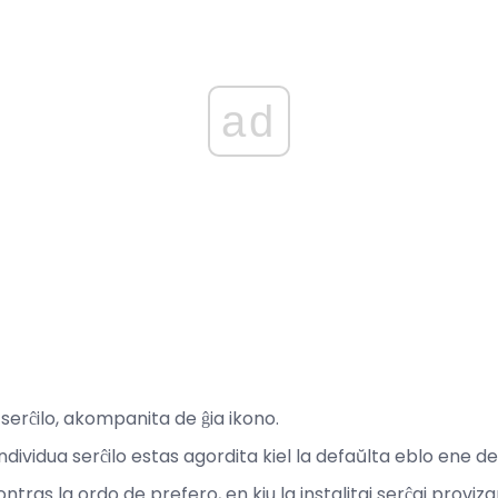
ad
serĉilo, akompanita de ĝia ikono.
ndividua serĉilo estas agordita kiel la defaŭlta eblo ene de 
ntras la ordo de prefero, en kiu la instalitaj serĉaj proviz