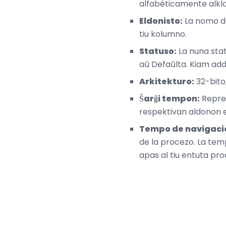
alfabéticamente alkla
Eldonisto:
La nomo de
tiu kolumno.
Statuso:
La nuna stat
aŭ Defaŭlta. Kiam add-
Arkitekturo:
32-bito
Ŝarĝi tempon:
Reprez
respektivan aldonon
Tempo de navigaci
de la procezo. La tem
apas al tiu entuta pro