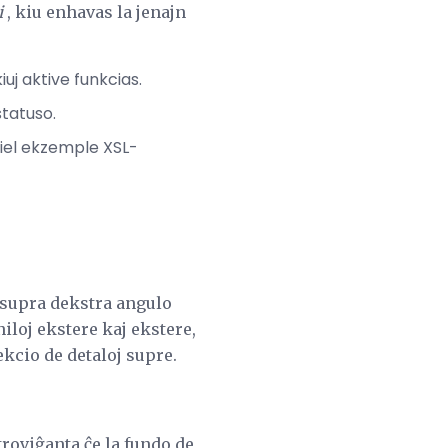
i
, kiu enhavas la jenajn
iuj aktive funkcias.
statuso.
 kiel ekzemple XSL-
alsupra dekstra angulo
niloj ekstere kaj ekstere,
ekcio de detaloj supre.
troviĝanta ĉe la fundo de