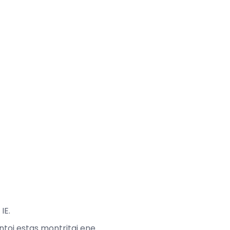
IE.
antoj estas montritaj ene