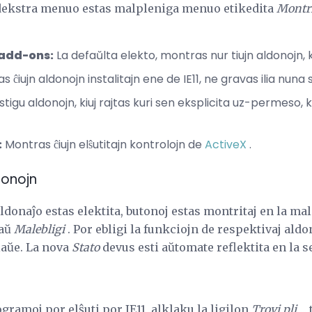
ldekstra menuo estas malpleniga menuo etikedita
Montr
 add-ons:
La defaŭlta elekto, montras nur tiujn aldonojn, k
 ĉiujn aldonojn instalitajn ene de IE11, ne gravas ilia nuna 
istigu aldonojn, kiuj rajtas kuri sen eksplicita uz-permeso,
:
Montras ĉiujn elŝutitajn kontrolojn de
ActiveX
.
donojn
ldonaĵo estas elektita, butonoj estas montritaj en la m
 aŭ
Malebligi
. Por ebligi la funkciojn de respektivaj aldo
 laŭe. La nova
Stato
devus esti aŭtomate reflektita en la s
gramoj por elŝuti por IE11, alklaku la ligilon
Trovi pli ...