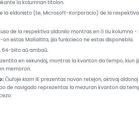
kante la kolumnan titolon.
 la eldonisto (te, Microsoft-Korporacio) de la respektiva
uso de la respektiva aldonilo montras en ĉi tiu kolumno - 
on estas Malŝaltita, ĝia funkcieco ne estas disponebla.
, 64-bito aŭ ambaŭ.
entita en sekundoj, montras la kvanton da tempo, kiun ĝi
 en memoron.
o:
Ĉiufoje kiam IE prezentas novan retejon, aktivaj aldono
po de navigado reprezentas la mezuran kvanton da tempo,
cezo.