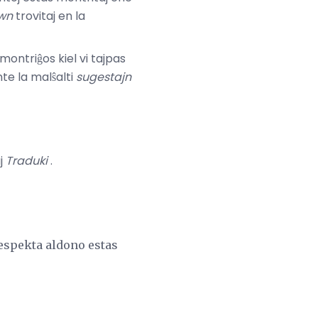
wn
trovitaj en la
 montriĝos kiel vi tajpas
nte la malŝalti
sugestajn
j
Traduki
.
respekta aldono estas