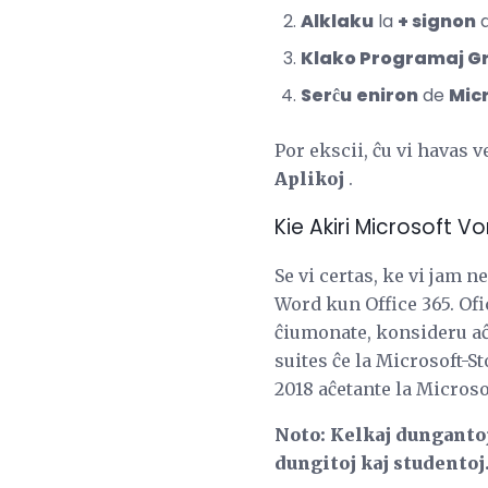
Alklaku
la
+ signon
Klako Programaj Gr
Serĉu
eniron
de
Micr
Por ekscii, ĉu vi havas 
Aplikoj
.
Kie Akiri Microsoft V
Se vi certas, ke vi jam n
Word kun Office 365. Ofi
ĉiumonate, konsideru aĉe
suites ĉe la Microsoft-St
2018 aĉetante la Microsof
Noto: Kelkaj dungantoj
dungitoj kaj studentoj