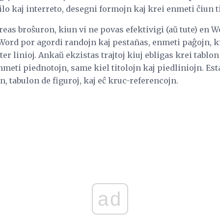
lo kaj interreto, desegni formojn kaj krei enmeti ĉiun ti
reas broŝuron, kiun vi ne povas efektivigi (aŭ tute) en W
Word por agordi randojn kaj pestañas, enmeti paĝojn, k
ter linioj. Ankaŭ ekzistas trajtoj kiuj ebligas krei tablo
meti piednotojn, same kiel titolojn kaj piedliniojn. Est
jn, tabulon de figuroj, kaj eĉ kruc-referencojn.
ad