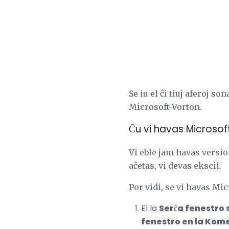
Se iu el ĉi tiuj aferoj s
Microsoft-Vorton.
Ĉu vi havas Microsof
Vi eble jam havas version
aĉetas, vi devas ekscii.
Por vidi, se vi havas Mi
El la
Serĉa fenestro 
fenestro en la Ko