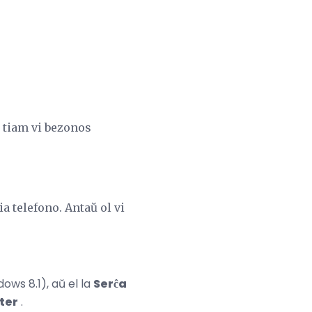
o, tiam vi bezonos
a telefono. Antaŭ ol vi
ows 8.1), aŭ el la
Serĉa
ter
.