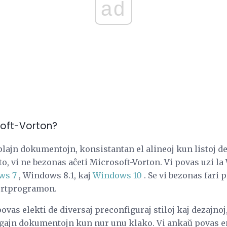
ad
soft-Vorton?
plajn dokumentojn, konsistantan el alineoj kun listoj d
o, vi ne bezonas aĉeti Microsoft-Vorton. Vi povas uzi l
ws 7
, Windows 8.1, kaj
Windows 10
. Se vi bezonas fari p
ortprogramon.
ovas elekti de diversaj preconfiguraj stiloj kaj dezajnoj
gajn dokumentojn kun nur unu klako. Vi ankaŭ povas en