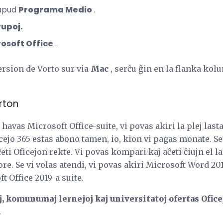
apud
Programa Medio
.
upoj.
osoft Office
.
version de Vorto sur via
Mac
, serĉu ĝin en la flanka ko
orton
e havas Microsoft Office-suite, vi povas akiri la plej las
cejo 365 estas abono tamen, io, kion vi pagas monate. Se
ti Oficejon rekte. Vi povas kompari kaj aĉeti ĉiujn el l
ore. Se vi volas atendi, vi povas akiri Microsoft Word 20
t Office 2019-a suite.
, komunumaj lernejoj kaj universitatoj ofertas Oficej
.