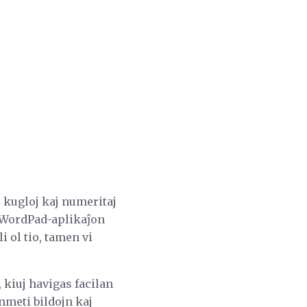
e kugloj kaj numeritaj
a WordPad-aplikaĵon
li ol tio, tamen vi
, kiuj havigas facilan
meti bildojn kaj