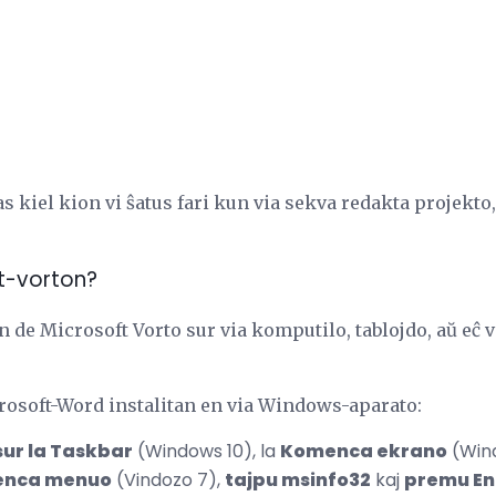
onas kiel kion vi ŝatus fari kun via sekva redakta projekt
t-vorton?
 de Microsoft Vorto sur via komputilo, tablojdo, aŭ eĉ vi
crosoft-Word instalitan en via Windows-aparato:
sur la Taskbar
(Windows 10), la
Komenca ekrano
(Wind
menca menuo
(Vindozo 7),
tajpu msinfo32
kaj
premu En