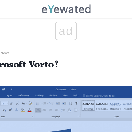
ad
ndows
crosoft-Vorto?