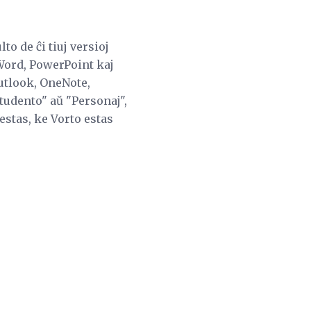
to de ĉi tiuj versioj
 Word, PowerPoint kaj
Outlook, OneNote,
Studento" aŭ "Personaj",
 estas, ke Vorto estas