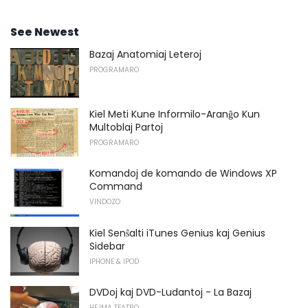
See Newest
Bazaj Anatomiaj Leteroj
PROGRAMARO
Kiel Meti Kune Informilo-Aranĝo Kun
Multoblaj Partoj
PROGRAMARO
Komandoj de komando de Windows XP
Command
VINDOZO
Kiel Senŝalti iTunes Genius kaj Genius
Sidebar
IPHONE & IPOD
DVDoj kaj DVD-Ludantoj - La Bazaj
HEJMA TEATRO