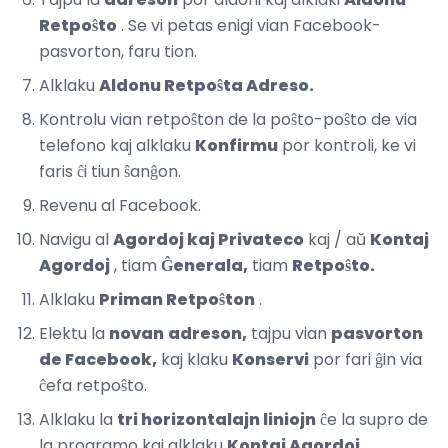
Retpoŝto
. Se vi petas enigi vian Facebook-
pasvorton, faru tion.
Alklaku
Aldonu Retpoŝta Adreso.
Kontrolu vian retpoŝton de la poŝto-poŝto de via
telefono kaj alklaku
Konfirmu
por kontroli, ke vi
faris ĉi tiun ŝanĝon.
Revenu al Facebook.
Navigu al
Agordoj kaj Privateco
kaj / aŭ
Kontaj
Agordoj
, tiam
Ĝenerala,
tiam
Retpoŝto.
Alklaku
Priman Retpoŝton
.
Elektu la
novan
adreson,
tajpu vian
pasvorton
de Facebook,
kaj klaku
Konservi
por fari ĝin via
ĉefa retpoŝto.
Alklaku la
tri horizontalajn liniojn
ĉe la supro de
la programo kaj alklaku
Kontaj Agordoj
.