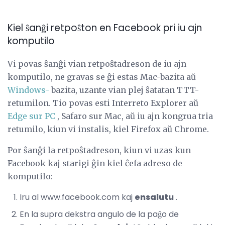
Kiel ŝanĝi retpoŝton en Facebook pri iu ajn
komputilo
Vi povas ŝanĝi vian retpoŝtadreson de iu ajn
komputilo, ne gravas se ĝi estas Mac-bazita aŭ
Windows-
bazita, uzante vian plej ŝatatan TTT-
retumilon. Tio povas esti Interreto Explorer aŭ
Edge sur PC
, Safaro sur Mac, aŭ iu ajn kongrua tria
retumilo, kiun vi instalis, kiel Firefox aŭ Chrome.
Por ŝanĝi la retpoŝtadreson, kiun vi uzas kun
Facebook kaj starigi ĝin kiel ĉefa adreso de
komputilo:
Iru al www.facebook.com kaj
ensalutu
.
En la supra dekstra angulo de la paĝo de