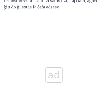
retpoŝtadreson, kiun vi ŝatus uzi, kaj tiam, agordi
ĝin do ĝi estas la ĉefa adreso.
ad