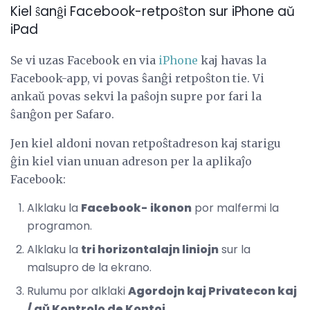
Kiel ŝanĝi Facebook-retpoŝton sur iPhone aŭ
iPad
Se vi uzas Facebook en via
iPhone
kaj havas la
Facebook-app, vi povas ŝanĝi retpoŝton tie. Vi
ankaŭ povas sekvi la paŝojn supre por fari la
ŝanĝon per Safaro.
Jen kiel aldoni novan retpoŝtadreson kaj starigu
ĝin kiel vian unuan adreson per la aplikaĵo
Facebook:
Alklaku la
Facebook-
ikonon
por malfermi la
programon.
Alklaku la
tri horizontalajn liniojn
sur la
malsupro de la ekrano.
Rulumu por alklaki
Agordojn kaj Privatecon kaj
/ aŭ Kontrolo de Kontoj
.