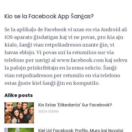
Kio se la Facebook App Ŝanĝas?
Se la aplikaĵo de Facebook vi uzas en via Android aŭ
iOS-aparato ĝisdatigas kaj vi ne povas, pro kia ajn
kialo, ŝanĝi vian retpoŝtadreson uzante ĝin, vi
havas eblojn. Vi povas uzi la retumilon sur via
telefono por navigi al www.facebook.com kaj sekvu
la paŝojn priskribitajn en la unua sekcio. Ŝanĝi
vian retpoŝtadreson per retumilo en via telefono
estas ĝuste kiel ŝanĝi ĝin en komputilo.
Alike posts
Kio Estas 'Etikedanta' Sur Facebook?
SOCIA DUONA
Kiel Uzi Facebook: Profilo, Muro kaj Novaĵoj