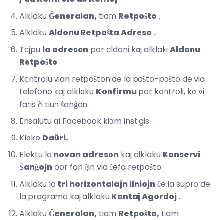
Alklaku
Ĝeneralan,
tiam
Retpoŝto
.
Alklaku
Aldonu Retpoŝta Adreso
.
Tajpu
la adreson
por aldoni kaj alklaki
Aldonu
Retpoŝto
.
Kontrolu vian retpoŝton de la poŝto-poŝto de via
telefono kaj alklaku
Konfirmu
por kontroli, ke vi
faris ĉi tiun ŝanĝon.
Ensalutu al Facebook kiam instigis.
Klako
Daŭri.
Elektu la
novan
adreson
kaj alklaku
Konservi
Ŝanĝojn
por fari ĝin via ĉefa retpoŝto.
Alklaku la
tri horizontalajn liniojn
ĉe la supro de
la programo kaj alklaku
Kontaj Agordoj
.
Alklaku
Ĝeneralan,
tiam
Retpoŝto,
tiam