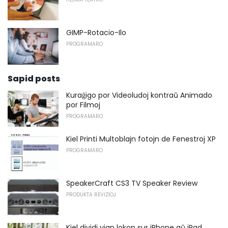
GIMP-Rotacio-Ilo
PROGRAMARO
Sapid posts
Kuraĝigo por Videoludoj kontraŭ Animado
por Filmoj
PROGRAMARO
Kiel Printi Multoblajn fotojn de Fenestroj XP
PROGRAMARO
SpeakerCraft CS3 TV Speaker Review
PRODUKTA REVIZIOJ
Kiel dividi vian lokon sur iPhone aŭ iPad