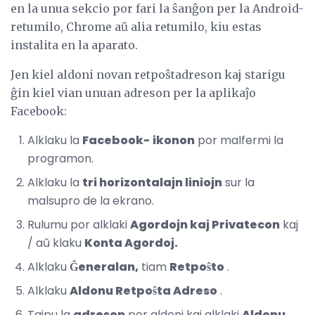
en la unua sekcio por fari la ŝanĝon per la Android-
retumilo, Chrome aŭ alia retumilo, kiu estas
instalita en la aparato.
Jen kiel aldoni novan retpoŝtadreson kaj starigu
ĝin kiel vian unuan adreson per la aplikaĵo
Facebook:
Alklaku la
Facebook-
ikonon
por malfermi la
programon.
Alklaku la
tri horizontalajn liniojn
sur la
malsupro de la ekrano.
Rulumu por alklaki
Agordojn kaj Privatecon
kaj
/ aŭ
klaku
Konta Agordoj.
Alklaku
Ĝeneralan,
tiam
Retpoŝto
.
Alklaku
Aldonu Retpoŝta Adreso
.
Tajpu la
adreson
por aldoni kaj alklaki
Aldonu