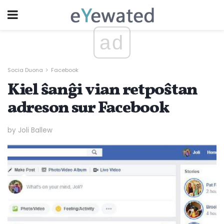
ad
Socia Duona
Facebook
Kiel ŝanĝi vian retpoŝtan
adreson sur Facebook
by Joli Ballew