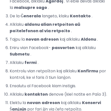
Facebook, alklaku
Agordoj
. Vi eble devas alklaki
la
malsupre
sago
.
De la
Ĝenerala
langeto, klaku
Kontakto
.
Alklaku
aldonu alian retpoŝton aŭ
poŝtelefonon al via retpoŝto
.
Tajpu la
novan
adreson
kaj alklaku
Aldonu
.
Eniru vian Facebook-
pasvorton
kaj alklaku
Submetu
.
Alklaku
fermi
.
Kontrolu vian retpoŝton kaj alklaku
Konfirmu
por
kontroli, ke vi faris ĉi tiun ŝanĝon.
Ensalutu al Facebook kiam instigis.
Alklaku
kontakton
denove (kiel notite en Paŝo 3).
Elektu la
novan
adreson
kaj alklaku
Konservi
Ŝanĝojn
por fari ĝin via ĉefa retpoŝto.