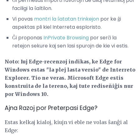
Ĝi permesas importi favorojn de aliaj retumiloj por
faciligi la ŝaltilon.
Vi povas
montri la ŝatatan trinkejon
por ke ĝi
aspektas pli kiel Interreta esploristo.
Ĝi proponas
InPrivate Browsing
por serĉi la
retejon sekure kaj sen lasi spurojn de kie vi estis.
Noto: Iuj Edge-recenzoj indikas, ke Edge for
Windows estas "la plej lasta versio" de Interreto
Explorer.
Tio ne veras.
Microsoft Edge estis
konstruita de la tereno, kaj tute rediseñiĝis nur
por Windows 10.
Ajna Razoj por Preterpasi Edge?
Estas kelkaj kialoj, kiujn vi eble ne volas ŝanĝi al
Edge: