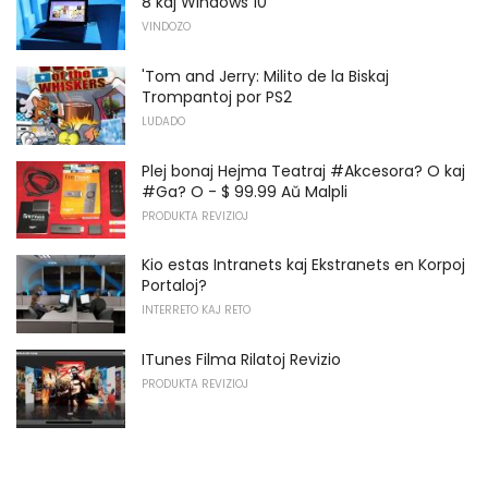
8 kaj Windows 10
VINDOZO
'Tom and Jerry: Milito de la Biskaj
Trompantoj por PS2
LUDADO
Plej bonaj Hejma Teatraj #Akcesora? O kaj
#Ga? O - $ 99.99 Aŭ Malpli
PRODUKTA REVIZIOJ
Kio estas Intranets kaj Ekstranets en Korpoj
Portaloj?
INTERRETO KAJ RETO
ITunes Filma Rilatoj Revizio
PRODUKTA REVIZIOJ