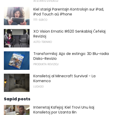
AĈETANTE GVIDILOJ
Kiel starigi Parentajn Kontrolojn sur iPad,
iPod Touch aŭ iPhone
TTT-SERĈO
XO Vision Ematic IR620 Senkablaj Ĉefelaj
Revizioj
AŬTO-TEKNIKO
Transformiloj: Aĝo de estingo: 3D Blu-radia
Disko-Revizio
PRODUKTA REVIZIOJ
Konsiletoj al Minecraft Survival - La
Komenco
LUDADO
Sapid posts
Interretaj Kafejoj: Kiel Trovi Unu kaj
Konsiletoj por Uzanta Ilin