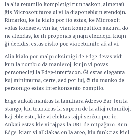
la alia retumilo kompletigi tiun taskon, almenaŭ
ĝis Microsoft faros al vi la disponeblajn etendojn.
Rimarku, ke la kialo por tio estas, ke Microsoft
volas konservi vin kaj vian komputilon sekura, do
ne atendas, ke ili proponas ajnajn etendojn, kiujn
ĝi decidis, estas risko por via retumilo aŭ al vi.
Alia kialo por malproksimigi de Edge devas vidi
kun la nombro da manieroj, kiujn vi povas
personecigi la Edge-interfacon. Ĝi estas eleganta
kaj minimuma, certe, sed por iuj, ĉi tiu manko de
personigo estas interkonsento-rompilo.
Edge ankaŭ mankas la familiara Adreso Bar. Jen la
stango, kiu transiras la supron de la aliaj retumiloj,
kaj eble estu, kie vi elektas tajpi serĉon por io.
Ankaŭ estas kie vi tajpas la URL de retpaĝaro. Kun
Edge, kiam vi alklakas en la areo, kiu funkcias kiel