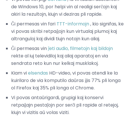
de Windows 10, por helpi vin al realigi serĉojn kaj
akiri la rezultojn, kiujn vi deziras pli rapide.
Ĝi permesas vin fari
TTT-informojn
, kio signifas, ke
vi povas skribi retpaĝojn kun virtualaj plumoj kaj
altranguloj kaj dividi tiujn notojn kun aliaj.
Ĝi permesas vin
ĵeti audio, filmetojn kaj bildojn
rekte al iuj televidiloj kaj aliaj aparatoj en via
sendrata reto kun nur kelkaj musklakoj.
Kiam vi
elsendas
HD-video, vi povas atendi ke la
kuirilaro de via komputilo daŭras ĝis 77% pli longa
ol Firefox kaj 35% pli longa ol Chrome.
Vi povas antaŭrigardi, grupigi kaj konservi
retpaĝajn pestaĵojn por serĉi pli rapide al retejoj,
kiujn vi vizitis aŭ volas viziti.