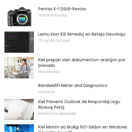
Pentax K-1 DSLR-Revizio
PRODUKTA REVIZIOJ
Lernu Kion IDE Rimedoj en Reteja Disvolviĝo
TTT-EJO KAJ DEZAJNO
Kiel prepari vian dokumenton-aranĝon por
presado
PROGRAMARO
Bandwidth Meter and Diagnostics
FOLIUMILOJ
Kiel Preventi Outlook de Respondaj Legu
Ricevaj Petoj
RETPOŜTO KAJ MESAĜADO
Kiel Montri aŭ Bruligi ISO-bildon en Windows