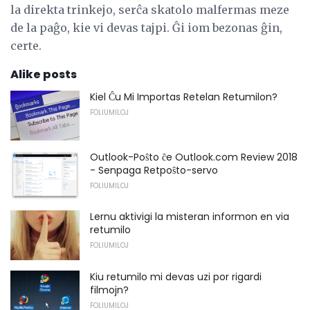
la direkta trinkejo, serĉa skatolo malfermas meze
de la paĝo, kie vi devas tajpi. Ĝi iom bezonas ĝin,
certe.
Alike posts
Kiel Ĉu Mi Importas Retelan Retumilon?
FOLIUMILOJ
Outlook-Poŝto ĉe Outlook.com Review 2018
- Senpaga Retpoŝto-servo
FOLIUMILOJ
Lernu aktivigi la misteran informon en via
retumilo
FOLIUMILOJ
Kiu retumilo mi devas uzi por rigardi
filmojn?
FOLIUMILOJ