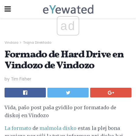
ad
Vindozo
Trajna Direktado
Formado de Hard Drive en
Vindozo de Vindozo
by Tim Fisher
Vida, paŝo post paŝa gvidilo por formatado de
diskoj en Vindozo
La formato
de
malmola disko
estas la plej bona
maniero por viŝi la tutan informon pri disko kaj