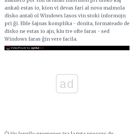
ankaŭ estas io, kion vi devas fari al nova malmola
disko antaŭ ol Windows lasos vin stoki informojn
pri ĝi. Eble ŝajnas komplika - donita, formateado de
disko ne estas io ajn, kiu tre ofte faras - sed
Windows faras ĝin vere facila.
ad
Ĉi tiu lernilo promenos tra la tuta procezo de