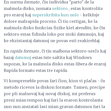
En
norma formato
, ĉiu individua "parto" de la
malmola disko, nomata
sektoro
, estas kontrolita
pro eraroj kaj
superskribita kun nulo
- kelkfoje
dolore malrapida procezo. Ĉi tio certigas, ke la
malmola disko funkcias fizike kiel atendite, ke ĉiu
sektoro estas fidinda loko por stoki datumojn, kaj
ke ekzistantaj datumoj ne povas esti reakireblaj.
En
rapida formato
, ĉi tiu malbona sektoro-serĉo kaj
bazaj
datumoj
estas tute saltita kaj Windows
supozas, ke la malmola disko estas libera de eraroj.
Rapida formato estas tre rapida.
Vi kompreneble povas fari ĉion, kion vi plaĉas - ĉu
metodo ricevos la diskon formate. Tamen, precipe
por pli malnovaj kaj novaj diskoj, mi preferus
preni mian tempon kaj fari la eraron kontrolanta
nun nun anstataŭ lasi mian gravan datumon fari la