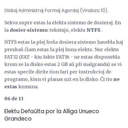
Diskaj Administraj Formaj Agordoj (Vindozo 10).
Sekva supre estas la elekta sistemo de dosieroj. En
la
dosier-sistemo:
tekstujo, elektu
NTFS
.
NTFS estas la plej freŝa dosiera sistemo havebla kaj
preskaŭ ĉiam estas la plej bona elekto. Nur elektu
FAT32 (FAT - kiu fakte FAT16 - ne estas disponebla
krom se la disko estas 2 GB aŭ pli malgranda) se vi
estas specife dirite tion fari per instrukcioj de
programo, kiun vi planas uzi en la disko. Ĉi tio
ne
estas
komuna.
06 de 13
Elektu Defaŭlta por la Alliga Unueco
Grandeco