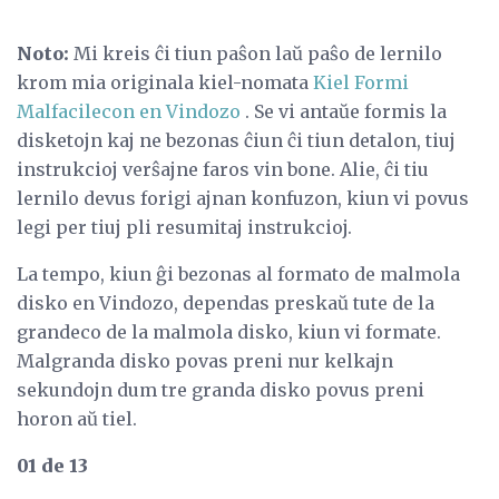
Noto:
Mi kreis ĉi tiun paŝon laŭ paŝo de lernilo
krom mia originala kiel-nomata
Kiel Formi
Malfacilecon en Vindozo
. Se vi antaŭe formis la
disketojn kaj ne bezonas ĉiun ĉi tiun detalon, tiuj
instrukcioj verŝajne faros vin bone. Alie, ĉi tiu
lernilo devus forigi ajnan konfuzon, kiun vi povus
legi per tiuj pli resumitaj instrukcioj.
La tempo, kiun ĝi bezonas al formato de malmola
disko en Vindozo, dependas preskaŭ tute de la
grandeco de la malmola disko, kiun vi formate.
Malgranda disko povas preni nur kelkajn
sekundojn dum tre granda disko povus preni
horon aŭ tiel.
01 de 13