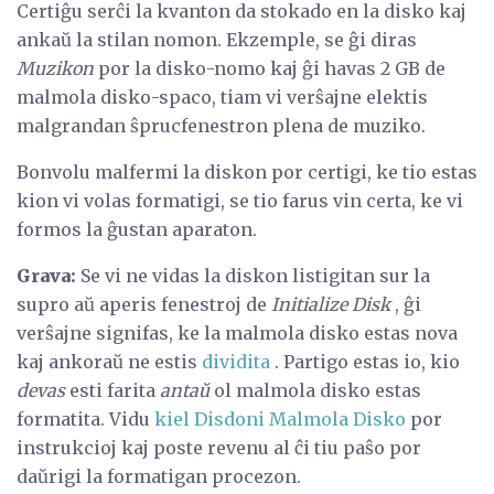
Certiĝu serĉi la kvanton da stokado en la disko kaj
ankaŭ la stilan nomon. Ekzemple, se ĝi diras
Muzikon
por la disko-nomo kaj ĝi havas 2 GB de
malmola disko-spaco, tiam vi verŝajne elektis
malgrandan ŝprucfenestron plena de muziko.
Bonvolu malfermi la diskon por certigi, ke tio estas
kion vi volas formatigi, se tio farus vin certa, ke vi
formos la ĝustan aparaton.
Grava:
Se vi ne vidas la diskon listigitan sur la
supro aŭ aperis fenestroj de
Initialize Disk
, ĝi
verŝajne signifas, ke la malmola disko estas nova
kaj ankoraŭ ne estis
dividita
. Partigo estas io, kio
devas
esti farita
antaŭ
ol malmola disko estas
formatita. Vidu
kiel Disdoni Malmola Disko
por
instrukcioj kaj poste revenu al ĉi tiu paŝo por
daŭrigi la formatigan procezon.