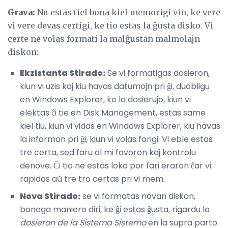
Grava:
Nu estas tiel bona kiel memorigi vin, ke vere
vi vere devas certigi, ke tio estas la ĝusta disko. Vi
certe ne volas formati la malĝustan malmolajn
diskon:
Ekzistanta Stirado:
Se vi formatigas dosieron,
kiun vi uzis kaj kiu havas datumojn pri ĝi, duobligu
en Windows Explorer, ke la dosierujo, kiun vi
elektas ĉi tie en Disk Management, estas same
kiel tiu, kiun vi vidas en Windows Explorer, kiu havas
la informon pri ĝi, kiun vi volas forigi. Vi eble estas
tre certa, sed faru al mi favoron kaj kontrolu
denove. Ĉi tio ne estas loko por fari eraron ĉar vi
rapidas aŭ tre tro certas pri vi mem.
Nova Stirado:
se vi formatas novan diskon,
bonega maniero diri, ke ĝi estas ĝusta, rigardu la
dosieron de la Sistema Sistemo
en la supra parto