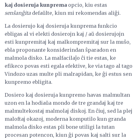
kaj dosieruja kunprema
opcio, kiu estas
senŝanĝita
defaŭlte, kiun mi rekomendas aliĝi.
La dosierujo kaj dosieruja kunprema funkcio
ebligas al vi elekti dosierojn kaj / aŭ dosierujojn
esti kunpremitaj kaj malkompremitaj sur la muŝo,
ebla proponante konsiderindan ŝparadon en
malmola disko. La malfacilaĵo ĉi tie estas, ke
efikeco povas esti egala efektive, ke via tago al tago
Vindozo uzas multe pli malrapidan, ke ĝi estus sen
kunpremo ebligita.
Dosiero kaj dosieruja kunpremo havas malmultan
uzon en la hodiaŭa mondo de tre grandaj kaj tre
malmultekostaj malmolaj diskoj. En ĉiuj, sed la plej
maloftaj okazoj, moderna komputilo kun granda
malmola disko estas pli bone utiligi la tutan
procesan potencon, kiun ĝi povas kaj salti sur la