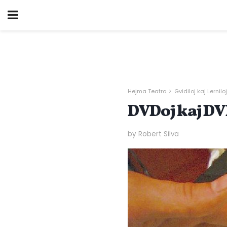
Hejma Teatro
Gvidiloj kaj Lerniloj
DVDoj kaj DV
by Robert Silva