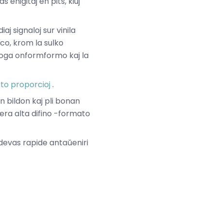
enigitaj en pits, kiuj
aj signaloj sur vinila
enco, krom la sulko
aloga onformformo kaj la
to proporcioj
.
n bildon kaj pli bonan
era alta difino -formato
 devas rapide antaŭeniri