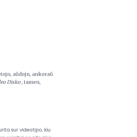
etojn, aŭdojn, ankoraŭ
deo Disko
, tamen,
ita sur videotipo, kiu