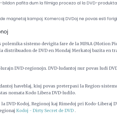
bildon pafita dum la filmiga procezo al la DVD-produktad
j de magnetaj kampoj. Komercaj DVDoj ne povas esti forigi
onoj
s polemika sistemo devigita fare de la MPAA (Motion Pi
a distribuadon de DVD en Mondaj Merkatoj bazita en traj
lurajn DVD-regionojn. DVD-ludantoj nur povas ludi DVDo
antoj haveblaj, kiuj povas preterpasi la Region-sistemo
stas nomata Kodo Libera DVD-ludilo.
 la DVD-Kodoj, Regionoj kaj Rimedoj pri Kodo-Liberaj D
egionaj
Kodoj - Dirty Secret de DVD
.