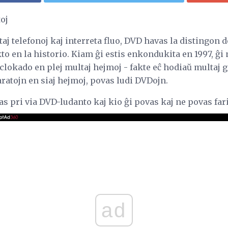
oj
taj telefonoj kaj interreta fluo, DVD havas la distingon d
 en la historio. Kiam ĝi estis enkondukita en 1997, ĝi 
eoclokado en plej multaj hejmoj - fakte eĉ hodiaŭ multa
paratojn en siaj hejmoj, povas ludi DVDojn.
s pri via DVD-ludanto kaj kio ĝi povas kaj ne povas fari
ad