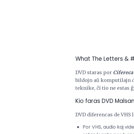
What The Letters & #
DVD staras por
Cifereca
bildojn aŭ komputilajn 
teknike, ĉi tio ne estas ĝ
Kio faras DVD Malsa
DVD diferencas de VHS la
Por VHS, audio kaj vi