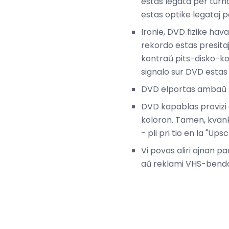
estas legata per turna
estas optike legataj p
Ironie, DVD fizike hava
rekordo estas presitaj e
kontraŭ pits-disko-ko
signalo sur DVD estas c
DVD elportas ambaŭ 
DVD kapablas provizi d
koloron. Tamen, kvank
- pli pri tio en la "Ups
Vi povas aliri ajnan 
aŭ reklami VHS-bendon