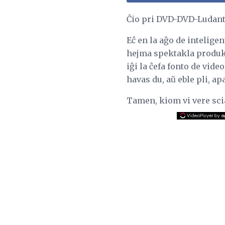
Ĉio pri DVD-DVD-Ludant
Eĉ en la aĝo de inteligen
hejma spektakla produkto
iĝi la ĉefa fonto de vid
havas du, aŭ eble pli, a
Tamen, kiom vi vere scia