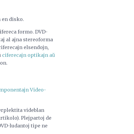
 en disko.
cifereca formo. DVD-
aj al ajna stereoforma
iferecajn elsendojn,
ŭ
ciferecajn optikajn aŭ
on.
mponentajn Video-
erplektita videblan
rtikolo). Plejpartoj de
DVD-ludantoj tipe ne