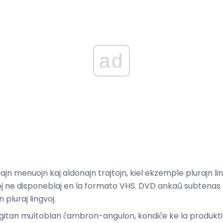
ad
jn menuojn kaj aldonajn trajtojn, kiel ekzemple plurajn l
toj ne disponeblaj en la formato VHS. DVD ankaŭ subtenas
pluraj lingvoj.
gitan multoblan ĉambron-angulon, kondiĉe ke la produktis