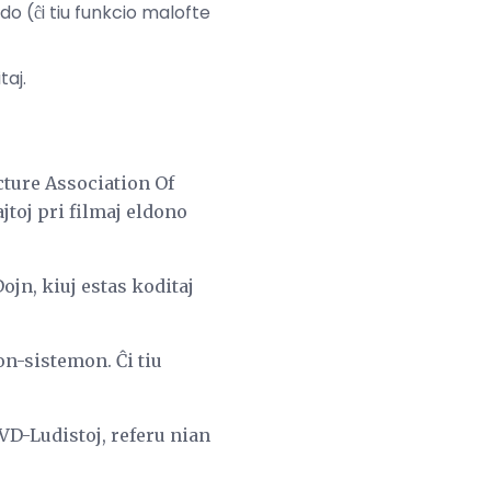
o (ĉi tiu funkcio malofte
taj.
cture Association Of
toj pri filmaj eldono
jn, kiuj estas koditaj
n-sistemon. Ĉi tiu
VD-Ludistoj, referu nian