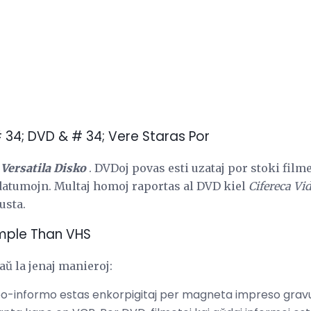
 34; DVD & # 34; Vere Staras Por
 Versatila Disko
. DVDoj povas esti uzataj por stoki film
datumojn. Multaj homoj raportas al DVD kiel
Cifereca Vi
usta.
mple Than VHS
ŭ la jenaj manieroj:
deo-informo estas enkorpigitaj per magneta impreso gravur