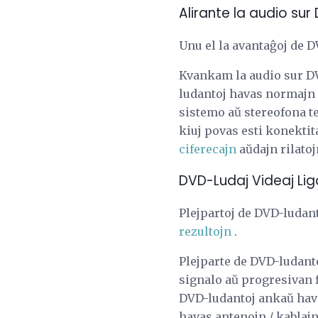
Alirante la audio sur
Unu el la avantaĝoj de 
Kvankam la audio sur DVD
ludantoj havas normajn
sistemo aŭ stereofona te
kiuj povas esti konektita
ciferecajn
aŭdajn rilatoj
DVD-Ludaj Videaj Lig
Plejpartoj de DVD-luda
rezultojn
.
Plejparte de DVD-ludanto
signalo aŭ progresivan fi
DVD-ludantoj ankaŭ ha
havas antenojn / kablajn