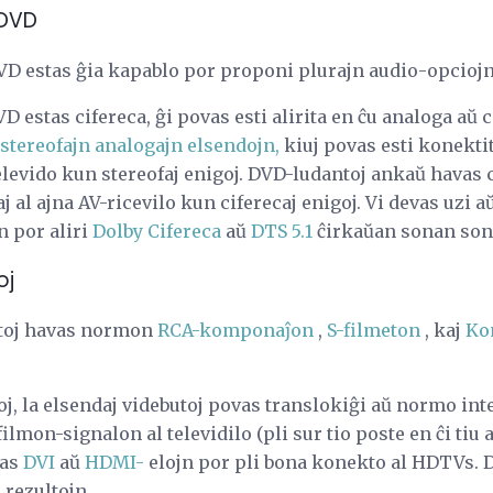
 DVD
DVD estas ĝia kapablo por proponi plurajn audio-opciojn
 estas cifereca, ĝi povas esti alirita en ĉu analoga aŭ 
stereofajn analogajn elsendojn,
kiuj povas esti konektit
levido kun stereofaj enigoj. DVD-ludantoj ankaŭ havas c
j al ajna AV-ricevilo kun ciferecaj enigoj. Vi devas uzi a
n por aliri
Dolby Cifereca
aŭ
DTS 5.1
ĉirkaŭan sonan son
oj
ntoj havas normon
RCA-komponaĵon
,
S-filmeton
, kaj
Ko
j, la elsendaj videbutoj povas translokiĝi aŭ normo int
lmon-signalon al televidilo (pli sur tio poste en ĉi tiu a
vas
DVI
aŭ
HDMI-
elojn por pli bona konekto al HDTVs. 
 rezultojn.