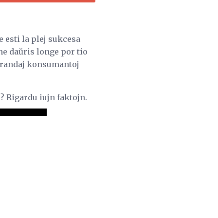
e esti la plej sukcesa
ne daŭris longe por tio
j grandaj konsumantoj
? Rigardu iujn faktojn.