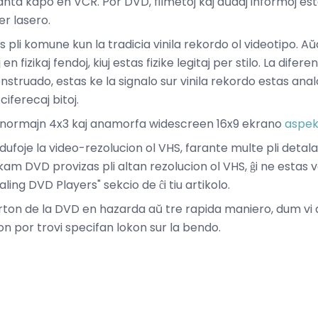
nta kapo en VCR. Por DVD, filmetoj kaj aŭdaj informoj estas 
er lasero.
s pli komune kun la tradicia vinila rekordo ol videotipo. Aŭdi
n fizikaj fendoj, kiuj estas fizike legitaj per stilo. La difer
nstruado, estas ke la signalo sur vinila rekordo estas an
iferecaj bitoj.
normajn 4x3 kaj anamorfa widescreen 16x9 ekrano
aspek
ufoje la video-rezolucion ol VHS, farante multe pli detala
am DVD provizas pli altan rezolucion ol VHS, ĝi ne estas v
caling DVD Players" sekcio de ĉi tiu artikolo.
parton de la DVD en hazarda aŭ tre rapida maniero, dum vi
 por trovi specifan lokon sur la bendo.