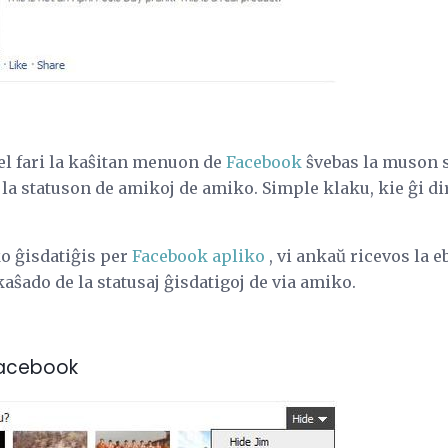
el fari la kaŝitan menuon de
Facebook
ŝvebas la muson su
i la statuson de amikoj de amiko. Simple klaku, kie ĝi di
ko ĝisdatiĝis per
Facebook apliko
, vi ankaŭ ricevos la e
kaŝado de la statusaj ĝisdatigoj de via amiko.
 Facebook