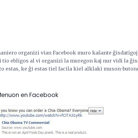
 maniero organizi vian Facebook muro kaŝante ĝisdatigo
i tio ebligos al vi organizi la muregon kaj nur vidi la ĝis
rto estas, ke ĝi estas tiel facila kiel alklaki muson-buton
 Menuon en Facebook