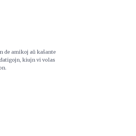
jn de amikoj aŭ kaŝante
datigojn, kiujn vi volas
on.