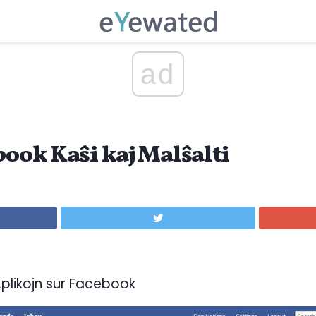
ad
book Kaŝi kaj Malŝalti
 Aplikojn sur Facebook