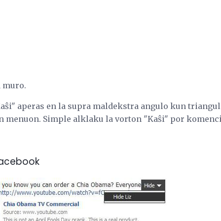
a muro.
Kaŝi" aperas en la supra maldekstra angulo kun triangu
ŝan menuon. Simple alklaku la vorton "Kaŝi" por komenci
 Facebook