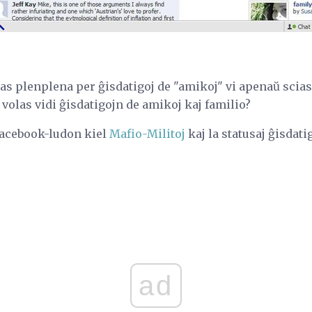
s plenplena per ĝisdatigoj de "amikoj" vi apenaŭ scias
volas vidi ĝisdatigojn de amikoj kaj familio?
Facebook-ludon kiel
Mafio-Militoj
kaj la statusaj ĝisdati
ad