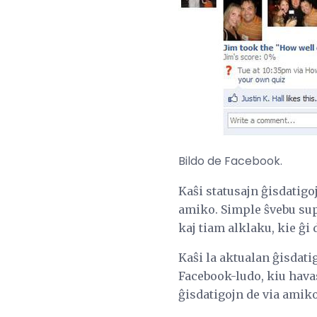
Bildo de Facebook.
Kaŝi statusajn ĝisdatigoj
amiko. Simple ŝvebu supe
kaj tiam alklaku, kie ĝi
Kaŝi la aktualan ĝisdati
Facebook-ludo, kiu havas
ĝisdatigojn de via amiko 