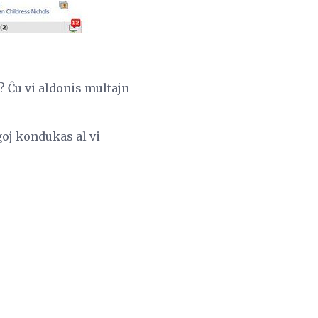
? Ĉu vi aldonis multajn
goj kondukas al vi