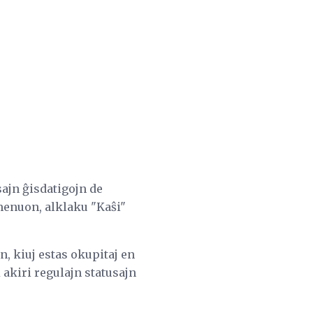
sajn ĝisdatigojn de
 menuon, alklaku "Kaŝi"
, kiuj estas okupitaj en
akiri regulajn statusajn