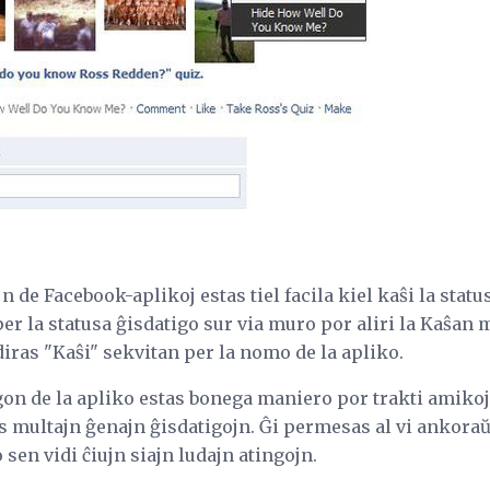
n de Facebook-aplikoj estas tiel facila kiel kaŝi la statu
r la statusa ĝisdatigo sur via muro por aliri la Kaŝan
 diras "Kaŝi" sekvitan per la nomo de la apliko.
gon de la apliko estas bonega maniero por trakti amikojn
 multajn ĝenajn ĝisdatigojn. Ĝi permesas al vi ankoraŭ 
sen vidi ĉiujn siajn ludajn atingojn.