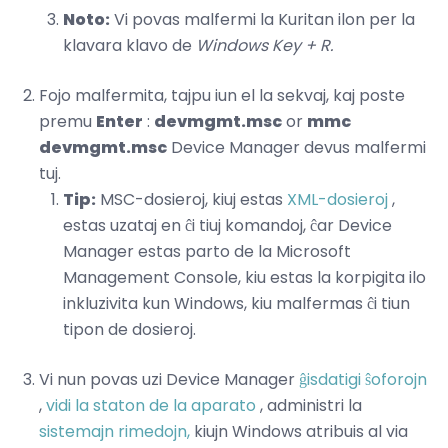
Noto:
Vi povas malfermi la Kuritan ilon per la
klavara klavo de
Windows Key + R.
Fojo malfermita, tajpu iun el la sekvaj, kaj poste
premu
Enter
:
devmgmt.msc
or
mmc
devmgmt.msc
Device Manager devus malfermi
tuj.
Tip:
MSC-dosieroj, kiuj estas
XML-dosieroj
,
estas uzataj en ĉi tiuj komandoj, ĉar Device
Manager estas parto de la Microsoft
Management Console, kiu estas la korpigita ilo
inkluzivita kun Windows, kiu malfermas ĉi tiun
tipon de dosieroj.
Vi nun povas uzi Device Manager
ĝisdatigi ŝoforojn
,
vidi la staton de la aparato
, administri la
sistemajn rimedojn,
kiujn Windows atribuis al via