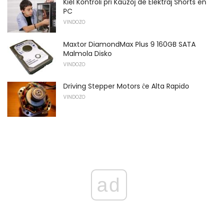
Kiel Kontroli pri Kaŭzoj de Elektraj Shorts en
PC
VINDOZO
Maxtor DiamondMax Plus 9 160GB SATA
Malmola Disko
VINDOZO
Driving Stepper Motors ĉe Alta Rapido
VINDOZO
ad