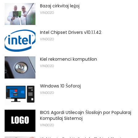
Bazaj cirkvitaj leĝoj
VINDOZO
Intel Chipset Drivers v10.1.1.42
VINDOZO
Kiel rekomenci komputilon
VINDOZO
Windows 10 Ŝoforoj
VINDOZO
BIOS Agordi Utilecajn Ŝlosilojn por Popularaj
Komputilaj Sistemoj
VINDOZO