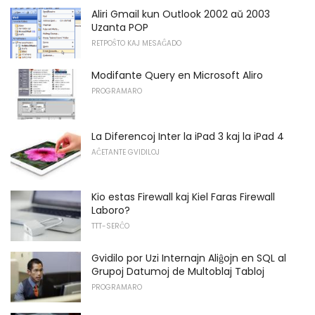
Aliri Gmail kun Outlook 2002 aŭ 2003
Uzanta POP
RETPOŜTO KAJ MESAĜADO
Modifante Query en Microsoft Aliro
PROGRAMARO
La Diferencoj Inter la iPad 3 kaj la iPad 4
AĈETANTE GVIDILOJ
Kio estas Firewall kaj Kiel Faras Firewall
Laboro?
TTT-SERĈO
Gvidilo por Uzi Internajn Aliĝojn en SQL al
Grupoj Datumoj de Multoblaj Tabloj
PROGRAMARO