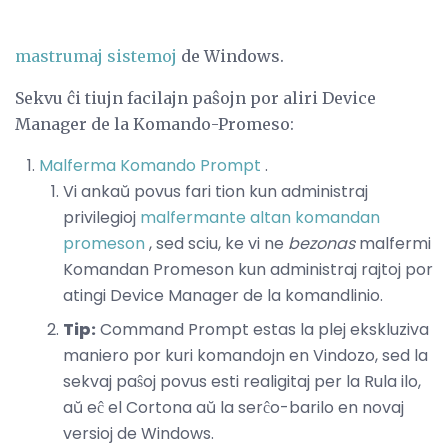
mastrumaj sistemoj
de Windows.
Sekvu ĉi tiujn facilajn paŝojn por aliri Device
Manager de la Komando-Promeso:
Malferma Komando Prompt
.
Vi ankaŭ povus fari tion kun administraj
privilegioj
malfermante altan komandan
promeson
, sed sciu, ke vi ne
bezonas
malfermi
Komandan Promeson kun administraj rajtoj por
atingi Device Manager de la komandlinio.
Tip:
Command Prompt estas la plej ekskluziva
maniero por kuri komandojn en Vindozo, sed la
sekvaj paŝoj povus esti realigitaj per la Rula ilo,
aŭ eĉ el Cortona aŭ la serĉo-barilo en novaj
versioj de Windows.