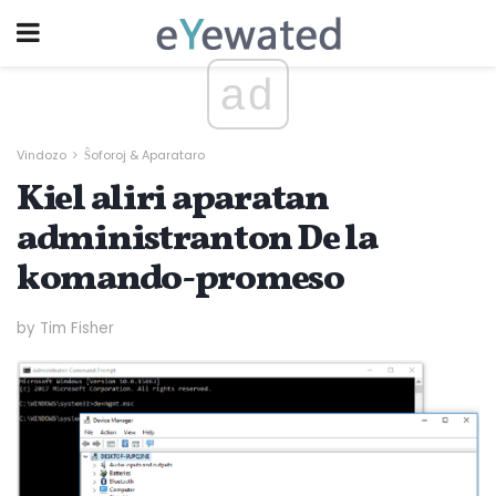
ad
Vindozo
Ŝoforoj & Aparataro
Kiel aliri aparatan
administranton De la
komando-promeso
by Tim Fisher