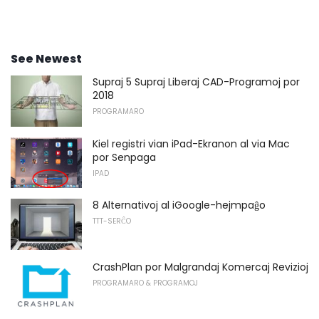
See Newest
Supraj 5 Supraj Liberaj CAD-Programoj por
2018
PROGRAMARO
Kiel registri vian iPad-Ekranon al via Mac
por Senpaga
IPAD
8 Alternativoj al iGoogle-hejmpaĝo
TTT-SERĈO
CrashPlan por Malgrandaj Komercaj Revizioj
PROGRAMARO & PROGRAMOJ