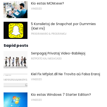
Kio estas MOM.exe?
VINDOZO
5 Konsiletoj de Snapchat por Dummies
(Kiel mi)
PROGRAMARO & PROGRAMOJ
Sapid posts
Senpagaj Privataj Video-Babilejoj
RETPOŜTO KAJ MESAĜADO
Kiel Fix Mfplat.dll Ne Trovita aŭ Falsa Eraroj
VINDOZO
Kio estas Windows 7 Starter Edition?
VINDOZO