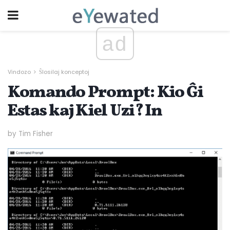
ad
Vindozo
Ŝlosilaj konceptoj
Komando Prompt: Kio Ĝi
Estas kaj Kiel Uzi? In
by Tim Fisher