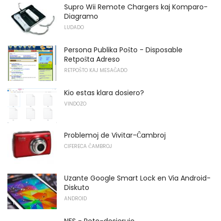
Supro Wii Remote Chargers kaj Komparo-
Diagramo
LUDADO
Persona Publika Poŝto - Disposable
Retpoŝta Adreso
RETPOŜTO KAJ MESAĜADO
Kio estas klara dosiero?
VINDOZO
Problemoj de Vivitar-Ĉambroj
CIFERECA ĈAMBROJ
Uzante Google Smart Lock en Via Android-
Diskuto
ANDROID
NFS - Reto-dosierujo