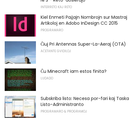
INTERRETO KAJ RETO
Kiel Enmeti Paĝajn Nombrojn sur Mastraj
Artikoloj en Adobo InDesign CC 2015
PROGRAMARO
Ĉiuj Pri Antennas Super-La-Aeraj (OTA)
AĈETANTE GVIDILOJ
Ĉu Minecraft iam estos finita?
LUDADO
Subskriba listo: Necesa por-fari kaj Taska
Listo-Administranto
PROGRAMARO & PROGRAMOJ