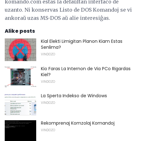
komando.com estas la defaŭltan interfaco de
uzanto. Ni konservas Listo de DOS Komandoj se vi
ankoraŭ uzas MS-DOS aŭ alie interesiĝas.
Alike posts
Kial Elekti Limigitan Planon Kiam Estas
Senlima?
VINDOZO
Kio Faras La Internon de Via PCo Rigardas
Kiel?
VINDOZO
La Sperta Indekso de Windows
VINDOZO
Rekomprenaj Komzolaj Komandoj
VINDOZO