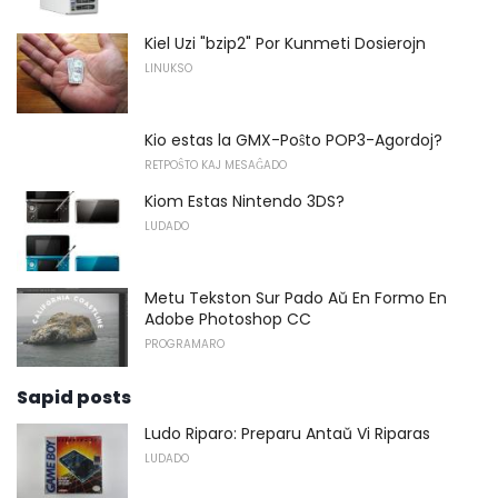
Kiel Uzi "bzip2" Por Kunmeti Dosierojn
LINUKSO
Kio estas la GMX-Poŝto POP3-Agordoj?
RETPOŜTO KAJ MESAĜADO
Kiom Estas Nintendo 3DS?
LUDADO
Metu Tekston Sur Pado Aŭ En Formo En
Adobe Photoshop CC
PROGRAMARO
Sapid posts
Ludo Riparo: Preparu Antaŭ Vi Riparas
LUDADO