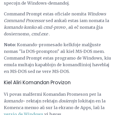
specojn de Windows-demandoj.
Command Prompt estas oficiale nomita
Windows
Command Processor
sed ankaŭ estas iam nomata la
komando konko
aŭ
cmd-provo
, aŭ eĉ nomata ĝia
dosiernomo,
cmd.exe
.
Noto:
Komando-promesado kelkfoje malĝuste
nomas "la DOS-prompton" aŭ kiel MS-DOS mem.
Command Prompt estas programo de Windows, kiu
emula multajn kapablojn de komandlinioj haveblaj
en MS-DOS sed ne vere MS-DOS.
Kiel Aliri Komandan Provizon
Vi povas malfermi Komandan Promeson per la
komando-
rektajn rektajn
dosierojn
lokitajn en la
Komenca menuo aŭ sur la ekrano de Apps, laŭ la
versio de Windows
vi havas.