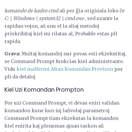
komando de kadro cmd
aŭ per ĝia originala loko ĉe
C: \ Windows \ system32 \ cmd.exe
, sed uzante la
rapidan vojon, aŭ unu el la aliaj metodoj
priskribitaj kiel mi rilatas al, Probable estas pli
rapida.
Grava:
Multaj komandoj nur povas esti ekzekutitaj,
se Command Prompt funkcias kiel administranto.
Vidu
kiel malfermi Altan Komandan Provizon
por
pli da detaloj.
Kiel Uzi Komandan Prompton
Por uzi Command Prompt, vi devas eniri validan
komandon kune kun iuj laŭvolaj parametroj.
Command Prompt tiam ekzekutas la komandon
kiel enirita kaj plenumas ajnan taskon aŭ