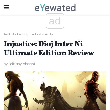
ad
Produkta Revizioj
Ludoj & Konzoloj
Injustice: Dioj Inter Ni
Ultimate Edition Review
by Brittany Vincent