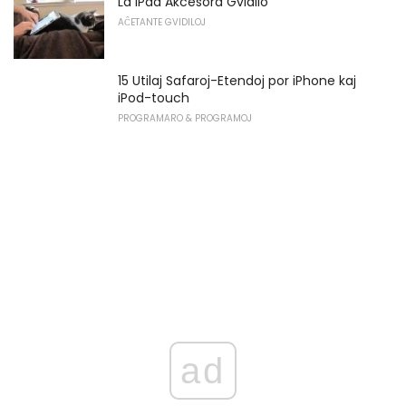
La iPad Akcesora Gvidilo
AĈETANTE GVIDILOJ
15 Utilaj Safaroj-Etendoj por iPhone kaj
iPod-touch
PROGRAMARO & PROGRAMOJ
ad