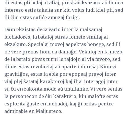
ili estas pli belaj ol aliaj, preskaŭ kvazaux aŭdienca
intereso estis taksita sur kiu volus ludi kiel pli, sed
ili ĉiuj estas sufiĉe amuzaj forigi.
Dum ekzistas deca vario inter la malsamaj
luchadores, la bataloj stiras iomete similaj al
ekzekuto. Specialaj movoj aspektas bonege, sed ili
ne vere prenas tiom da damaĝo. Vekuloj en la mezo
de la batalo povas turni la tajdojn al via favoro, sed
ili ne estas revoluciaj aŭ aparte interesaj. Kion vi
gravitiĝos, estas la ebla por epopeaj pruvoj inter
viaj plej ŝatataj karakteroj kaj iliaj interagoj inter
si, ĉu en rakonta modo aŭ unuflanke. Vi vere sentas
la personecon de ĉiu karaktero, kiu malofte estas
esplorita ĝuste en luchadoj, kaj ĝi brilas per tre
admirable en Maljusteco.