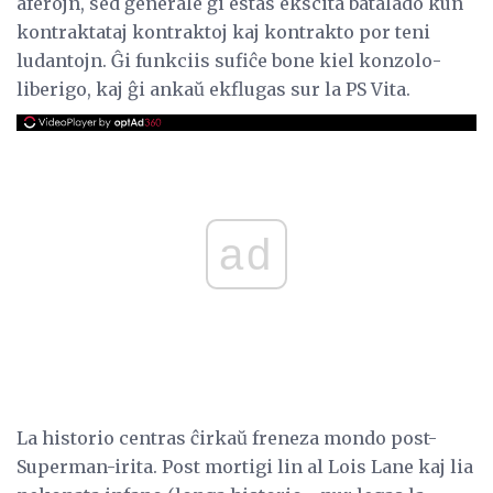
aferojn, sed ĝenerale ĝi estas ekscita batalado kun
kontraktataj kontraktoj kaj kontrakto por teni
ludantojn. Ĝi funkciis sufiĉe bone kiel konzolo-
liberigo, kaj ĝi ankaŭ ekflugas sur la PS Vita.
ad
La historio centras ĉirkaŭ freneza mondo post-
Superman-irita. Post mortigi lin al Lois Lane kaj lia