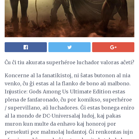
Ĉu ĉi tiu akurata superhéroe luchador valoras aĉeti?
Koncerne al la fanatikistoj, ni ŝatas butonon al nia
venko, ĉu ĝi estas al la flanko de bono aŭ malbono.
Injustice: Gods Among Us Ultimate Edition estas
plena de fanfaronado, ĉu por komikso, superhéroe
/ supervillano, aŭ luchadores. Ĝi estas bonega eniro
al la mondo de DC-Universalaj ludoj, kaj pakas
muron kun multe da enhavo kaj honoroj por
persekuti por malmolaj ludantoj. Ĝi renkontas iujn