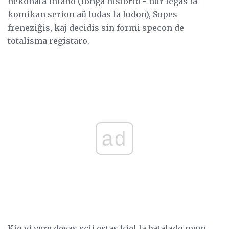
nekonata infano (longa historio - nur legas la
komikan serion aŭ ludas la ludon), Supes
freneziĝis, kaj decidis sin formi specon de
totalisma registaro.
ad
Kio vi vere devas scii estas kiel la batalado mem