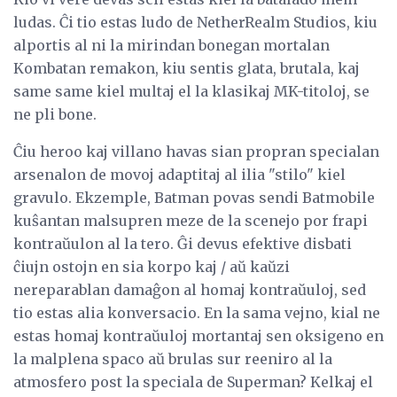
ludas. Ĉi tio estas ludo de NetherRealm Studios, kiu
alportis al ni la mirindan bonegan mortalan
Kombatan remakon, kiu sentis glata, brutala, kaj
same same kiel multaj el la klasikaj MK-titoloj, se
ne pli bone.
Ĉiu heroo kaj villano havas sian propran specialan
arsenalon de movoj adaptitaj al ilia "stilo" kiel
gravulo. Ekzemple, Batman povas sendi Batmobile
kuŝantan malsupren meze de la scenejo por frapi
kontraŭulon al la tero. Ĝi devus efektive disbati
ĉiujn ostojn en sia korpo kaj / aŭ kaŭzi
nereparablan damaĝon al homaj kontraŭuloj, sed
tio estas alia konversacio. En la sama vejno, kial ne
estas homaj kontraŭuloj mortantaj sen oksigeno en
la malplena spaco aŭ brulas sur reeniro al la
atmosfero post la speciala de Superman? Kelkaj el