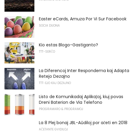
Easter eCards, Amuza Por Vi Sur Facebook
SOCIA DUONA
Kio estas Blogo-Gastiganto?
TTT-SERĈO
La Diferencoj Inter Respondema kaj Adapta
Retejo Dezajno
TTT-EJO KAJ DEZAJNO
Listo de Komunikadaj Aplikaĵoj, kiuj povas
Dreni Baterion de Via Telefono
PROGRAMARO & PROGRAMOJ
La 8 Plej bonaj JBL-Aŭdiloj por aĉeti en 2018
AĈETANTE GVIDILOJ