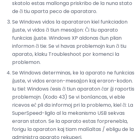
skatolo estas mallonga priskribo de la nuna stato
de ĉi tiu aparta peco de aparataro.
Se Windows vidos la aparataron kiel funkciadon
ĝuste, vi vidos ĉi tiun mesaĝon: Ĉi tiu aparato
funkcias ĝuste. Windows XP aldonas ĉiun plian
informon ĉi tie: Se vi havas problemojn kun ĉi tiu
aparato, klaku Troubleshoot por komenci la
problemon.
Se Windows determinas, ke la aparato ne funkcias
ĝuste, vi vidos eraron-mesaĝon kaj eraron-kodon.
Iu tiel: Windows ĉesis ĉi tiun aparaton ĉar ĝi raportis
problemojn. (Kodo 43) Se vi bonŝancas, vi eble
ricevos eĉ pli da informoj pri la problemo, kiel ĉi: La
SuperSpeed-ligilo al la mekanismo USB sekvas
eraran staton. Se la aparato estas forprenebla,
forigu la aparaton kaj tiam malŝaltas / ebligu de la
administra aparato rekuperi.