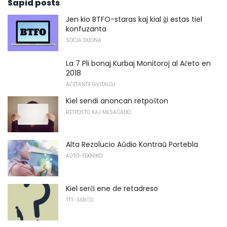
Sapid posts
Jen kio BTFO-staras kaj kial ĝi estas tiel
konfuzanta
SOCIA DUONA
La 7 Pli bonaj Kurbaj Monitoroj al Aĉeto en
2018
AĈETANTE GVIDILOJ
Kiel sendi anoncan retpoŝton
RETPOŜTO KAJ MESAĜADO
Alta Rezolucio Aŭdio Kontraŭ Portebla
AŬTO-TEKNIKO
Kiel serĉi ene de retadreso
TTT-SERĈO