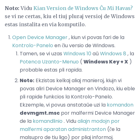
Noto:
Vidu
Kian Version de Windows Ĉu Mi Havas?
se vi ne certas, kiu el tiuj pluraj versioj de Windows
estas instalita en via komputilo.
Open Device Manager
, kiun vi povas fari de la
Kontrolo-Panelo
en ĉiu versio de Windows.
Tamen, se vi uzas
Windows 10
aŭ
Windows 8
, la
Potenca Uzanto-Menuo
(
Windows Key + X
)
probable estas pli rapida.
Noto:
Ekzistas kelkaj aliaj manieroj, kiujn vi
povas aliri Device Manager en Vindozo, kiu eble
pli rapide funkcios la Kontrolo-Panelo.
Ekzemple, vi povus anstataŭe uzi la
komandon
devmgmt.msc
por malfermi Device Manager
de la
komandlinio
. Vidu
aliajn modojn por
malfermi aparatan administranton
(ĉe la
malsupro de tiu ligo) por pliaj informoj.