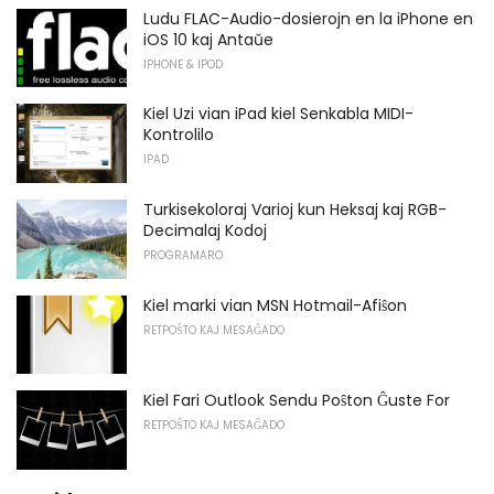
Ludu FLAC-Audio-dosierojn en la iPhone en
iOS 10 kaj Antaŭe
IPHONE & IPOD
Kiel Uzi vian iPad kiel Senkabla MIDI-
Kontrolilo
IPAD
Turkisekoloraj Varioj kun Heksaj kaj RGB-
Decimalaj Kodoj
PROGRAMARO
Kiel marki vian MSN Hotmail-Afiŝon
RETPOŜTO KAJ MESAĜADO
Kiel Fari Outlook Sendu Poŝton Ĝuste For
RETPOŜTO KAJ MESAĜADO