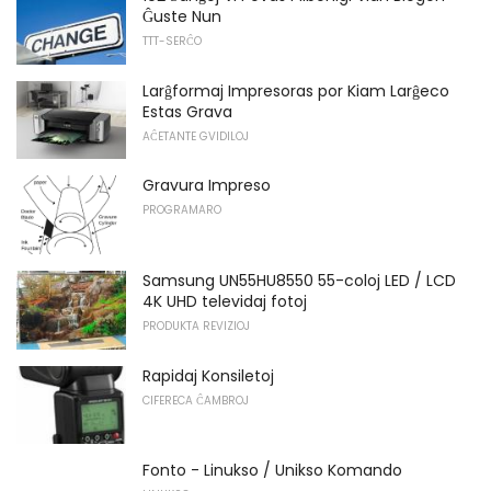
Ĝuste Nun
TTT-SERĈO
Larĝformaj Impresoras por Kiam Larĝeco
Estas Grava
AĈETANTE GVIDILOJ
Gravura Impreso
PROGRAMARO
Samsung UN55HU8550 55-coloj LED / LCD
4K UHD televidaj fotoj
PRODUKTA REVIZIOJ
Rapidaj Konsiletoj
CIFERECA ĈAMBROJ
Fonto - Linukso / Unikso Komando