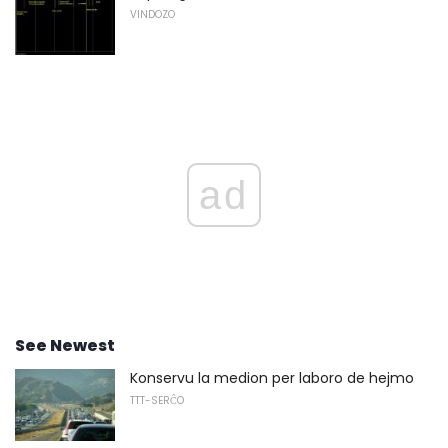
VINDOZO
ad
See Newest
Konservu la medion per laboro de hejmo
TTT-SERĈO