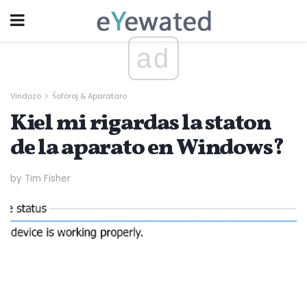
ad
Vindozo
Ŝoforoj & Aparataro
Kiel mi rigardas la staton
de la aparato en Windows?
by Tim Fisher