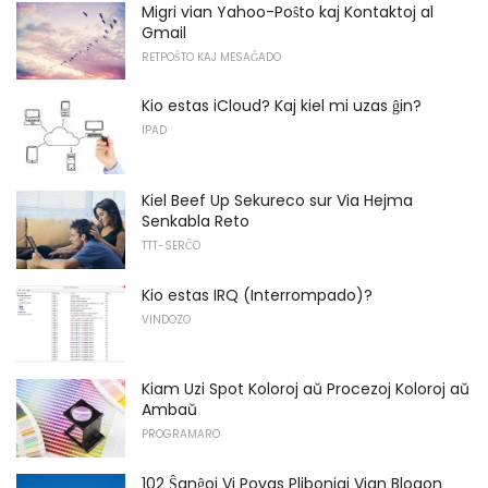
Migri vian Yahoo-Poŝto kaj Kontaktoj al
Gmail
RETPOŜTO KAJ MESAĜADO
Kio estas iCloud? Kaj kiel mi uzas ĝin?
IPAD
Kiel Beef Up Sekureco sur Via Hejma
Senkabla Reto
TTT-SERĈO
Kio estas IRQ (Interrompado)?
VINDOZO
Kiam Uzi Spot Koloroj aŭ Procezoj Koloroj aŭ
Ambaŭ
PROGRAMARO
102 Ŝanĝoj Vi Povas Plibonigi Vian Blogon