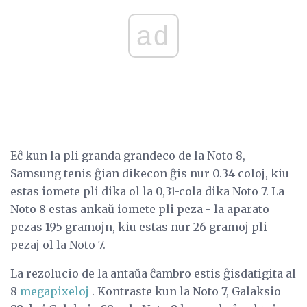
ad
Eĉ kun la pli granda grandeco de la Noto 8,
Samsung tenis ĝian dikecon ĝis nur 0.34 coloj, kiu
estas iomete pli dika ol la 0,31-cola dika Noto 7. La
Noto 8 estas ankaŭ iomete pli peza - la aparato
pezas 195 gramojn, kiu estas nur 26 gramoj pli
pezaj ol la Noto 7.
La rezolucio de la antaŭa ĉambro estis ĝisdatigita al
8
megapixeloj
. Kontraste kun la Noto 7, Galaksio