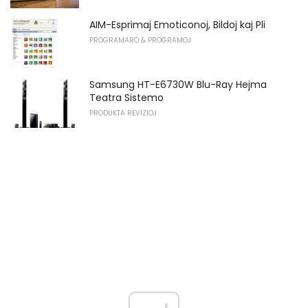
AIM-Esprimaj Emoticonoj, Bildoj kaj Pli
PROGRAMARO & PROGRAMOJ
Samsung HT-E6730W Blu-Ray Hejma
Teatra Sistemo
PRODUKTA REVIZIOJ