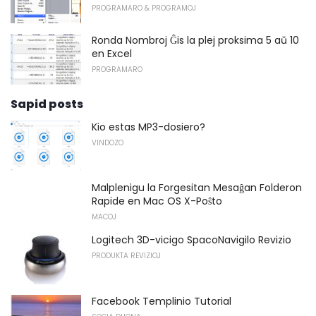
PROGRAMARO & PROGRAMOJ
Ronda Nombroj Ĝis la plej proksima 5 aŭ 10
en Excel
PROGRAMARO
Sapid posts
Kio estas MP3-dosiero?
VINDOZO
Malplenigu la Forgesitan Mesaĝan Folderon
Rapide en Mac OS X-Poŝto
MACOJ
Logitech 3D-vicigo SpacoNavigilo Revizio
PRODUKTA REVIZIOJ
Facebook Templinio Tutorial