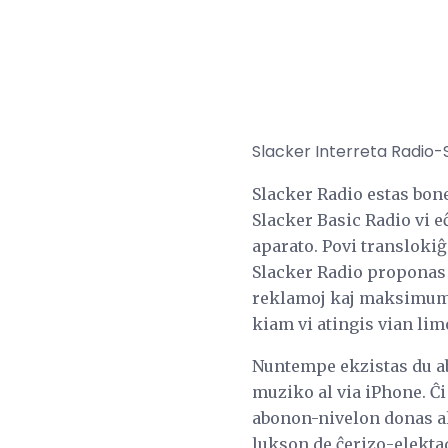
Slacker Interreta Radio-S
Slacker Radio estas bone
Slacker Basic Radio vi e
aparato. Povi translokiĝ
Slacker Radio proponas 
reklamoj kaj maksimumo 
kiam vi atingis vian lim
Nuntempe ekzistas du ab
muziko al via iPhone. Ĉi
abonon-nivelon donas al 
lukson de ĉerizo-elekta