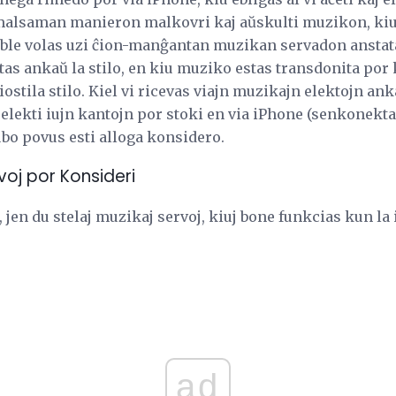
 malsaman manieron malkovri kaj aŭskulti muzikon, kiu
eble volas uzi ĉion-manĝantan muzikan servadon anstataŭ
tas ankaŭ la stilo, en kiu muziko estas transdonita por 
iostila stilo. Kiel vi ricevas viajn muzikajn elektojn ank
 elekti iujn kantojn por stoki en via iPhone (senkonek
ubo povus esti alloga konsidero.
voj por Konsideri
, jen du stelaj muzikaj servoj, kiuj bone funkcias kun la
ad