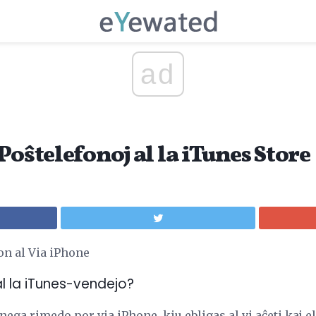
ad
Poŝtelefonoj al la iTunes Store
on al Via iPhone
 al la iTunes-vendejo?
ega rimedo por via iPhone, kiu ebligas al vi aĉeti kaj el