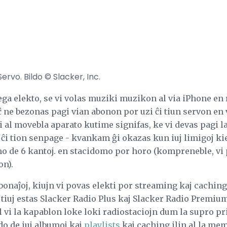
ervo. Bildo © Slacker, Inc.
ga elekto, se vi volas muziki muzikon al via iPhone en r
ĉ ne bezonas pagi vian abonon por uzi ĉi tiun servon en
i al movebla aparato kutime signifas, ke vi devas pagi la
ĉi tion senpage - kvankam ĝi okazas kun iuj limigoj kie
de 6 kantoj. en stacidomo por horo (kompreneble, vi 
on).
onaĵoj, kiujn vi povas elekti por streaming kaj cachin
 tiuj estas Slacker Radio Plus kaj Slacker Radio Premiu
vi la kapablon loke loki radiostaciojn dum la supro pri
do de iuj albumoj kaj
playlists
kaj caching ilin al la me