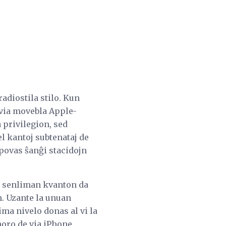
adiostila stilo. Kun
 via movebla Apple-
 privilegion, sed
l kantoj subtenataj de
povas ŝanĝi stacidojn
g senliman kvanton da
m. Uzante la unuan
ma nivelo donas al vi la
moro de via iPhone.