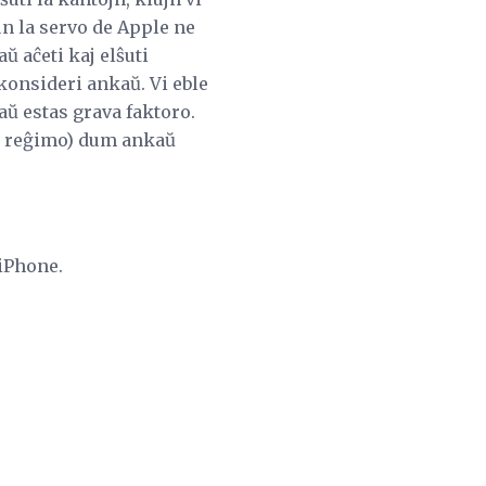
n la servo de Apple ne
 aĉeti kaj elŝuti
konsideri ankaŭ. Vi eble
aŭ estas grava faktoro.
ta reĝimo) dum ankaŭ
 iPhone.