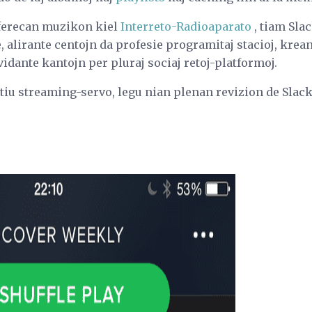
ciferecan muzikon kiel
Interreto-Radioaparato
, tiam Sla
 alirante centojn da profesie programitaj stacioj, krea
vidante kantojn per pluraj sociaj retoj-platformoj.
i tiu streaming-servo, legu nian plenan revizion de Slack