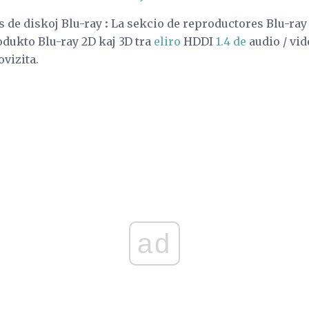
 de diskoj Blu-ray
:
La sekcio de reproductores Blu-ra
dukto Blu-ray 2D kaj 3D tra
eliro
HDDI
1.4 de
audio / vid
vizita.
ad