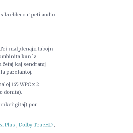
 la ebleco ripeti audio
Tri-malplenajn tubojn
kombinita kun la
 ĉefaj kaj sendrataj
la parolantoj.
naloj 165 WPC x 2
 donita).
unkciigitaj) por
ca Plus
,
Dolby TrueHD
,