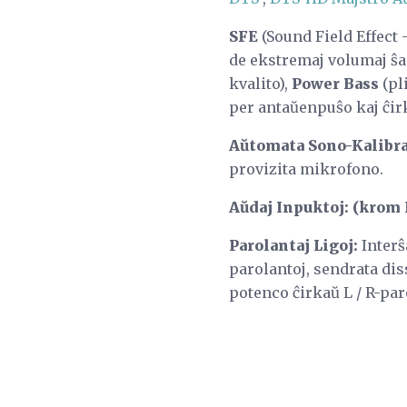
SFE
(Sound Field Effect 
de ekstremaj volumaj ŝan
kvalito),
Power Bass
(pl
per antaŭenpuŝo kaj ĉir
Aŭtomata Sono-Kalibra
provizita mikrofono.
Aŭdaj Inpuktoj: (krom
Parolantaj Ligoj:
Interŝa
parolantoj, sendrata dis
potenco ĉirkaŭ L / R-par