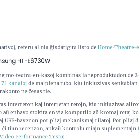
ativoj, referu al nia ĝisdatigita listo de
Home-Theatre-e
msung HT-E6730W
ejmo-teatra-en-kazoj kombinas la reproduktadon de 2-a
7.1 kanaloj
de malplena tubo, kiu inkluzivas senkablan
 rakonto ne ĉesas tie.
as interreton kaj interretan retojn, kiu inkluzivas alir
o
aŭ enhavo stokita en via komputilo aŭ kromaj retaj ko
j USB-havenon por pliaj mekanismaj rilatoj. Por pliaj de
gi ĉi tiun recenzon, ankaŭ kontrolu miajn suplementajn
Video Performance Testoj
.