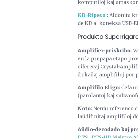
komputiloj kaj amaskom
KD-Ripeto
:
Aldonita kr
de KD al koneksa USB-Ek
Produkta Superrigardo
Amplifier-priskribo:
Va
en la prepapa etapo prov
ciferecaj Crystal-Amplif
ĉirkaŭaj amplifiloj por 
Amplifilo Eligo:
Ĉefa un
(parolantoj kaj subwoof
Noto:
Neniu referenco es
laŭdifinitaj amplifiloj d
Aŭdio-decodado kaj pr
DTS
,
DTS-HD Majstro A