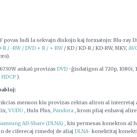
povas ludi la sekvajn diskojn kaj formatojn: Blu-ray 
-R / -RW / DVD + R / + RW
/ KD / KD-R / KD-RW, MKV,
AV
ro).
6730W ankaŭ provizas
DVD
-ĝisdatigon al 720p, 1080i,
-
HDCP
).
pabloj:
ias menuon kiu provizas rektan aliron al interretaj a
lix,
VUDU
, Hulu Plus,
Pandora
, krom pliaj enhavaj alire
Samsung All-Share (DLNA)
, kiu permesas konekton al h
jn de ciferecaj rimedoj de aliaj
DLNA-
konektitaj konektit