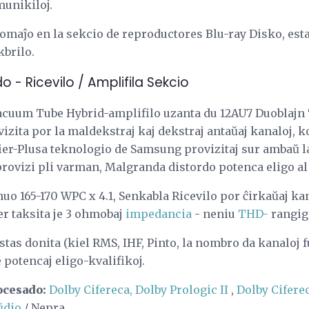
unikiloj.
omaĵo en la sekcio de reproductores Blu-ray Disko, estas
brilo.
 - Ricevilo / Amplifila Sekcio
cuum Tube Hybrid-amplifilo uzanta du 12AU7 Duoblajn 
izita por la maldekstraj kaj dekstraj antaŭaj kanaloj, 
ier-Plusa teknologio de Samsung provizitaj sur ambaŭ la
provizi pli varman, Malgranda distordo potenca eligo al 
uo 165-170 WPC x 4.1, Senkabla Ricevilo por ĉirkaŭaj ka
er taksita je 3 ohmobaj
impedancia
- neniu
THD-
rangigo
tas donita (kiel RMS, IHF, Pinto, la nombro da kanaloj f
e potencaj eligo-kvalifikoj.
ocesado:
Dolby Cifereca, Dolby Prologic II
,
Dolby Cifere
ŭdio
/ Nepra