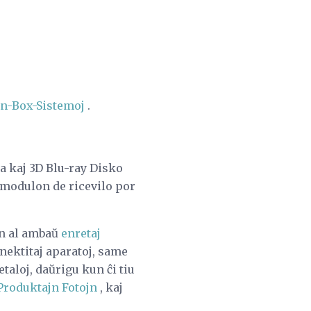
n-Box-Sistemoj
.
 kaj 3D Blu-ray Disko
 modulon de ricevilo por
on al ambaŭ
enretaj
nektitaj aparatoj, same
taloj, daŭrigu kun ĉi tiu
Produktajn Fotojn
, kaj