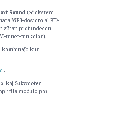
art Sound
(eĉ ekstere
nara MP3-dosiero al KD-
an aŭtan profundecon
FM-tuner-funkcion).
en kombinaĵo kun
eo
.
eco, kaj Subwoofer-
amplifila modulo por