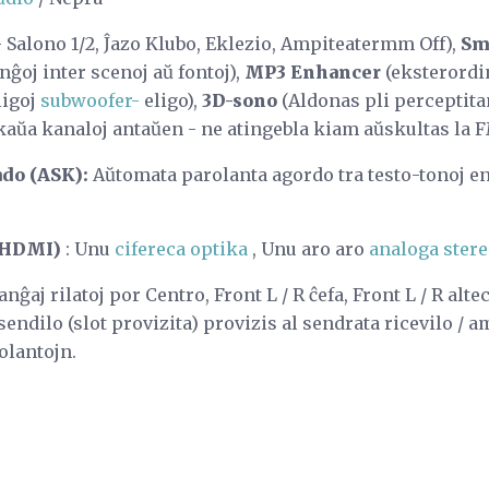
- Salono 1/2, Ĵazo Klubo, Eklezio, Ampiteatermm Off),
Sm
ĝoj inter scenoj aŭ fontoj),
MP3 Enhancer
(eksterordi
iigoj
subwoofer-
eligo),
3D-sono
(Aldonas pli perceptit
kaŭa kanaloj antaŭen - ne atingebla kiam aŭskultas la 
do (ASK):
Aŭtomata parolanta agordo tra testo-tonoj 
 HDMI)
: Unu
cifereca optika
, Unu aro aro
analoga ster
nĝaj rilatoj por Centro, Front L / R ĉefa, Front L / R alt
sendilo (slot provizita) provizis al sendrata ricevilo / 
olantojn.