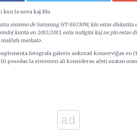
 kun la nova kaj Blu
teatra sistemo de Samsung HT-E6730W, kiu estas diskutita en
ndoj kurita en 2012/2013, estis nuligita kaj ne plu estas 
a malĉefa merkato .
uplementa fotografa galerio ankoraŭ konserviĝas en ĉi 
n ili posedas la sistemon aŭ konsideras aĉeti uzatan unu
ad