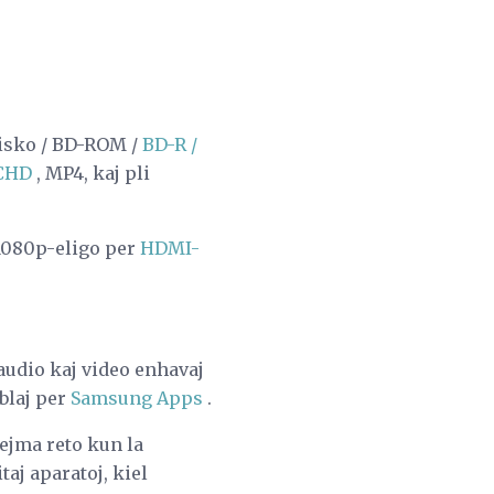
Disko / BD-ROM /
BD-R /
CHD
, MP4, kaj pli
 1080p-eligo per
HDMI-
udio kaj video enhavaj
blaj per
Samsung Apps
.
ejma reto kun la
aj aparatoj, kiel