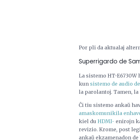
Por pli da aktualaj altern
Superrigardo de Sa
La sistemo HT-E6730W h
kun
sistemo de audio de 
la parolantoj. Tamen, la
Ĉi tiu sistemo ankaŭ hav
amaskomunikila enhav
kiel du
HDMI-
enirojn ka
revizio. Krome, post le
ankaŭ ekzamenadon de