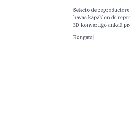
Sekcio de
reproductores
havas kapablon de repro
3D-konvertiĝo ankaŭ pro
Kongataj