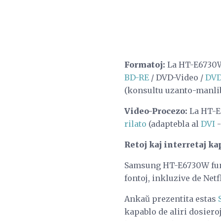
Formatoj:
La HT-E6730W 
BD-RE
/ DVD-Video /
DVD
(konsultu uzanto-manlib
Video-Procezo:
La HT-E
rilato
(adaptebla al
DVI
Retoj kaj interretaj ka
Samsung HT-E6730W funkc
fontoj, inkluzive de Netf
Ankaŭ prezentita estas
kapablo de aliri dosiero