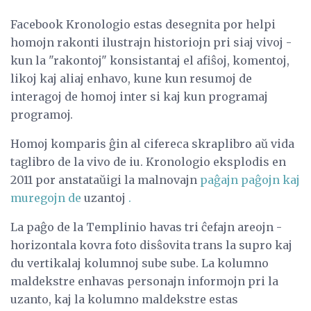
Facebook Kronologio estas desegnita por helpi
homojn rakonti ilustrajn historiojn pri siaj vivoj -
kun la "rakontoj" konsistantaj el afiŝoj, komentoj,
likoj kaj aliaj enhavo, kune kun resumoj de
interagoj de homoj inter si kaj kun programaj
programoj.
Homoj komparis ĝin al cifereca skraplibro aŭ vida
taglibro de la vivo de iu. Kronologio eksplodis en
2011 por anstataŭigi la malnovajn
paĝajn paĝojn kaj
muregojn de
uzantoj
.
La paĝo de la Templinio havas tri ĉefajn areojn -
horizontala kovra foto disŝovita trans la supro kaj
du vertikalaj kolumnoj sube sube. La kolumno
maldekstre enhavas personajn informojn pri la
uzanto, kaj la kolumno maldekstre estas