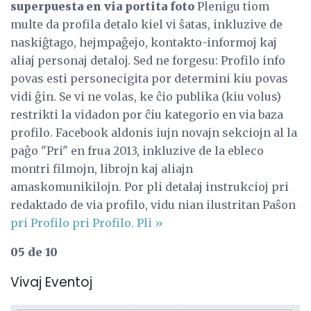
superpuesta en via portita foto
Plenigu tiom
multe da profila detalo kiel vi ŝatas, inkluzive de
naskiĝtago, hejmpaĝejo, kontakto-informoj kaj
aliaj personaj detaloj. Sed ne forgesu: Profilo info
povas esti personecigita por determini kiu povas
vidi ĝin. Se vi ne volas, ke ĉio publika (kiu volus)
restrikti la vidadon por ĉiu kategorio en via baza
profilo. Facebook aldonis iujn novajn sekciojn al la
paĝo "Pri" en frua 2013, inkluzive de la ebleco
montri filmojn, librojn kaj aliajn
amaskomunikilojn. Por pli detalaj instrukcioj pri
redaktado de via profilo, vidu nian ilustritan Paŝon
pri Profilo pri Profilo.
Pli »
05 de 10
Vivaj Eventoj