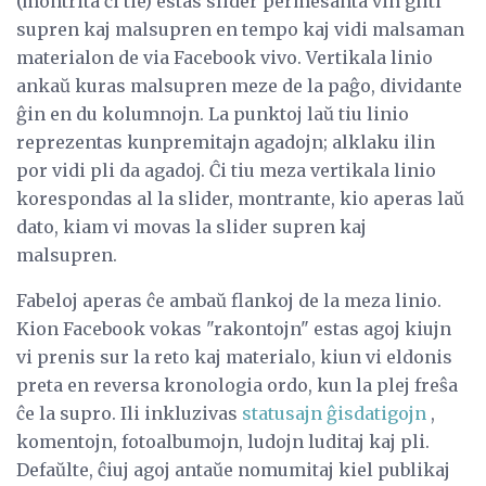
(montrita ĉi tie) estas slider permesanta vin gliti
supren kaj malsupren en tempo kaj vidi malsaman
materialon de via Facebook vivo. Vertikala linio
ankaŭ kuras malsupren meze de la paĝo, dividante
ĝin en du kolumnojn. La punktoj laŭ tiu linio
reprezentas kunpremitajn agadojn; alklaku ilin
por vidi pli da agadoj. Ĉi tiu meza vertikala linio
korespondas al la slider, montrante, kio aperas laŭ
dato, kiam vi movas la slider supren kaj
malsupren.
Fabeloj aperas ĉe ambaŭ flankoj de la meza linio.
Kion Facebook vokas "rakontojn" estas agoj kiujn
vi prenis sur la reto kaj materialo, kiun vi eldonis
preta en reversa kronologia ordo, kun la plej freŝa
ĉe la supro. Ili inkluzivas
statusajn ĝisdatigojn
,
komentojn, fotoalbumojn, ludojn luditaj kaj pli.
Defaŭlte, ĉiuj agoj antaŭe nomumitaj kiel publikaj