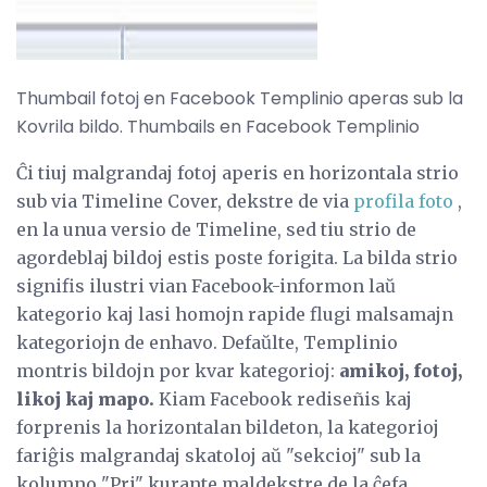
Thumbail fotoj en Facebook Templinio aperas sub la
Kovrila bildo. Thumbails en Facebook Templinio
Ĉi tiuj malgrandaj fotoj aperis en horizontala strio
sub via Timeline Cover, dekstre de via
profila foto
,
en la unua versio de Timeline, sed tiu strio de
agordeblaj bildoj estis poste forigita. La bilda strio
signifis ilustri vian Facebook-informon laŭ
kategorio kaj lasi homojn rapide flugi malsamajn
kategoriojn de enhavo. Defaŭlte, Templinio
montris bildojn por kvar kategorioj:
amikoj, fotoj,
likoj kaj mapo.
Kiam Facebook rediseñis kaj
forprenis la horizontalan bildeton, la kategorioj
fariĝis malgrandaj skatoloj aŭ "sekcioj" sub la
kolumno "Pri" kurante maldekstre de la ĉefa