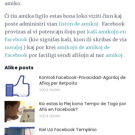
amiko.
Ĉi tiu amika ligilo estas bona loko viziti ĉiun kaj
poste administri vian
liston de amikoj
. Facebook
provizas al vi potencajn ilojn por
kaŝi amikojn en
Facebook
(kio signifas kaŝi, kion ili skribas de via
novaĵoj
) kaj por krei
amikojn de amikoj de
Facebook
por faciligi sendi afiŝojn al nur
amikoj
.
Alike posts
Kontroli Facebook-Privacidad-Agordoj de
Afiŝoj per Retpoŝto
SOCIA DUONA
Kio estas la Plej bona Tempo de Tago por
Afiŝi en Facebook?
SOCIA DUONA
Kiel Uzi Facebook Templinio