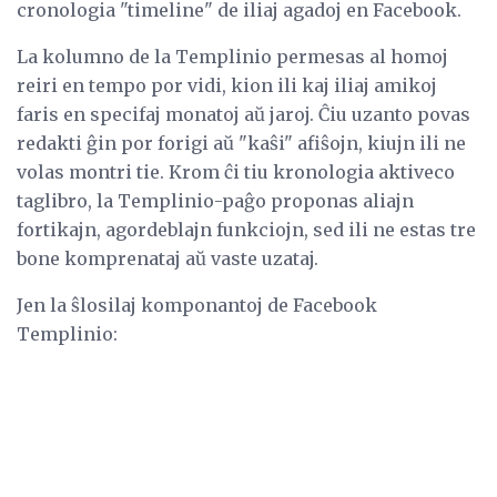
cronologia "timeline" de iliaj agadoj en Facebook.
La kolumno de la Templinio permesas al homoj
reiri en tempo por vidi, kion ili kaj iliaj amikoj
faris en specifaj monatoj aŭ jaroj. Ĉiu uzanto povas
redakti ĝin por forigi aŭ "kaŝi" afiŝojn, kiujn ili ne
volas montri tie. Krom ĉi tiu kronologia aktiveco
taglibro, la Templinio-paĝo proponas aliajn
fortikajn, agordeblajn funkciojn, sed ili ne estas tre
bone komprenataj aŭ vaste uzataj.
Jen la ŝlosilaj komponantoj de Facebook
Templinio: