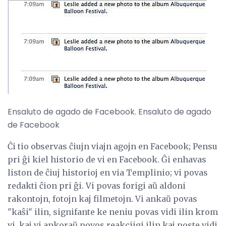
Ensaluto de agado de Facebook. Ensaluto de agado
de Facebook
Ĉi tio observas ĉiujn viajn agojn en Facebook; Pensu
pri ĝi kiel historio de vi en Facebook. Ĝi enhavas
liston de ĉiuj historioj en via Templinio; vi povas
redakti ĉion pri ĝi. Vi povas forigi aŭ aldoni
rakontojn, fotojn kaj filmetojn. Vi ankaŭ povas
"kaŝi" ilin, signifante ke neniu povas vidi ilin krom
vi, kaj vi ankoraŭ povos reakciigi ilin kaj poste vidi