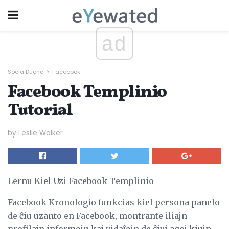
ad
Socia Duona
Facebook
Facebook Templinio
Tutorial
by Leslie Walker
Lernu Kiel Uzi Facebook Templinio
Facebook Kronologio funkcias kiel persona panelo
de ĉiu uzanto en Facebook, montrante iliajn
profilajn informojn kaj vidaĵojn de ĉiuj agoj kiujn