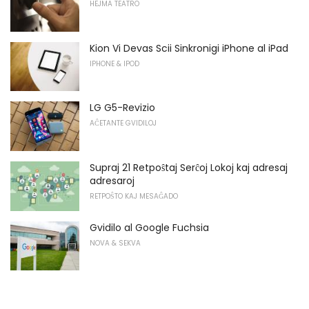
HEJMA TEATRO
Kion Vi Devas Scii Sinkronigi iPhone al iPad
IPHONE & IPOD
LG G5-Revizio
AĈETANTE GVIDILOJ
Supraj 21 Retpoŝtaj Serĉoj Lokoj kaj adresaj
adresaroj
RETPOŜTO KAJ MESAĜADO
Gvidilo al Google Fuchsia
NOVA & SEKVA