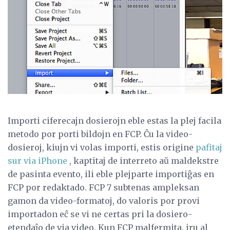
Importi ciferecajn dosierojn eble estas la plej facila
metodo por porti bildojn en FCP. Ĉu la video-
dosieroj, kiujn vi volas importi, estis origine
pafitaj
sur via iPhone
, kaptitaj de interreto aŭ maldekstre
de pasinta evento, ili eble plejparte importiĝas en
FCP por redaktado. FCP 7 subtenas ampleksan
gamon da video-formatoj, do valoris por provi
importadon eĉ se vi ne certas pri la dosiero-
etendaĵo de via video. Kun FCP malfermita, iru al