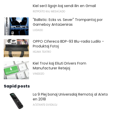
Kiel serĉi ligojn kaj sendi ilin en Gmail
RETPOŜTO KAJ MESAĜADO
"Ballistic: Ecks vs. Sever" Trompantoj por
Gameboy Antaŭeniras
LUDADO
OPPO Cifereca BDP-93 Blu-radia Ludilo -
Produktaj Fotoj
HEJMA TEATRO
Kiel Trovi kaj Elŝuti Drivers From
Manufacturer Retejoj
VINDOZO
Sapid posts
La 9 Plej bonaj Universalaj Remotoj al Aĉeto
en 2018
AĈETANTE GVIDILOJ