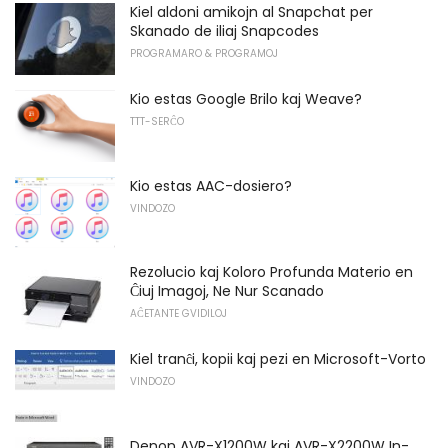
Kiel aldoni amikojn al Snapchat per
Skanado de iliaj Snapcodes
PROGRAMARO & PROGRAMOJ
Kio estas Google Brilo kaj Weave?
TTT-SERĈO
Kio estas AAC-dosiero?
VINDOZO
Rezolucio kaj Koloro Profunda Materio en
Ĉiuj Imagoj, Ne Nur Scanado
AĈETANTE GVIDILOJ
Kiel tranĉi, kopii kaj pezi en Microsoft-Vorto
VINDOZO
Denon AVR-X1200W kaj AVR-X2200W In-