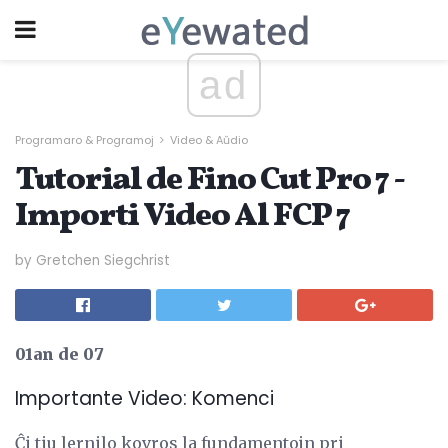
ad
Programaro & Programoj
Video & Aŭdio
Tutorial de Fino Cut Pro 7 -
Importi Video Al FCP 7
by Gretchen Siegchrist
01an de 07
Importante Video: Komenci
Ĉi tiu lernilo kovros la fundamentojn pri