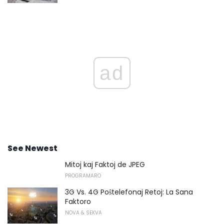
ad
See Newest
Mitoj kaj Faktoj de JPEG
PROGRAMARO
3G Vs. 4G Poŝtelefonaj Retoj: La Sana
Faktoro
NOVA & SEKVA