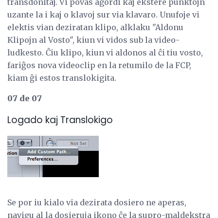
transdonitaj. Vi povas agordi kaj ekstere punktojn
uzante la i kaj o klavoj sur via klavaro. Unufoje vi
elektis vian deziratan klipo, alklaku "Aldonu
Klipojn al Vosto", kiun vi vidos sub la video-
ludkesto. Ĉiu klipo, kiun vi aldonos al ĉi tiu vosto,
fariĝos nova videoclip en la retumilo de la FCP,
kiam ĝi estos translokigita.
07 de 07
Logado kaj Translokigo
Se por iu kialo via dezirata dosiero ne aperas,
navigu al la dosieruja ikono ĉe la supro-maldekstra