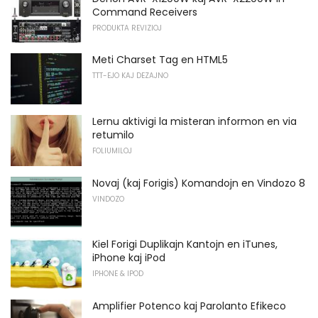
Command Receivers
PRODUKTA REVIZIOJ
Meti Charset Tag en HTML5
TTT-EJO KAJ DEZAJNO
Lernu aktivigi la misteran informon en via
retumilo
FOLIUMILOJ
Novaj (kaj Forigis) Komandojn en Vindozo 8
VINDOZO
Kiel Forigi Duplikajn Kantojn en iTunes,
iPhone kaj iPod
IPHONE & IPOD
Amplifier Potenco kaj Parolanto Efikeco