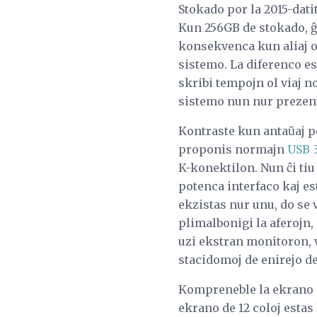
Stokado por la 2015-dat
Kun 256GB de stokado, ĝ
konsekvenca kun aliaj of
sistemo. La diferenco es
skribi tempojn ol viaj 
sistemo nun nur prezent
Kontraste kun antaŭaj p
proponis normajn
USB 3
K-konektilon. Nun ĉi ti
potenca interfaco kaj es
ekzistas nur unu, do se 
plimalbonigi la aferojn
uzi ekstran monitoron, v
stacidomoj de enirejo de
Kompreneble la ekrano 
ekrano de 12 coloj estas