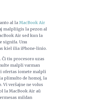
anto al la
MacBook Air
j malpliigis la pezon al
MacBook Air sed kun la
ĉe signifa. Unu
 kiel ilia iPhone-linio.
 Ĉi tiu procesoro uzas
multe malpli varman
 ĝi ofertas iomete malpli
la plimulto de homoj, la
. Vi verŝajne ne volus
a ol la MacBook Air aŭ
permesas mildan