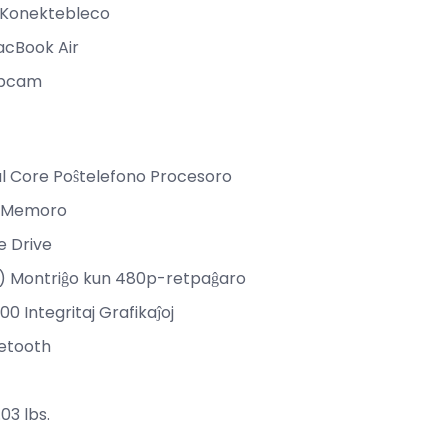
a Konektebleco
cBook Air
ebcam
al Core Poŝtelefono Procesoro
3 Memoro
e Drive
) Montriĝo kun 480p-retpaĝaro
0 Integritaj Grafikaĵoj
uetooth
.03 lbs.