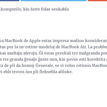
omputilo, kiu forte fidas senkabla
va MacBook de Apple estas impresa maŝino konsideran
stas por la ne-retino-modeloj de MacBook Air. La proble
s multajn aferojn. Ĝi estas preskaŭ tro malgranda por
as tre granda ĝenaĵo ĝuste nun, kiu povus esti korektita 
a de pli da homoj. Ĝenerale, se vi volus retinon MacBook
vi eble trovos iun pli fleksebla aliloke.