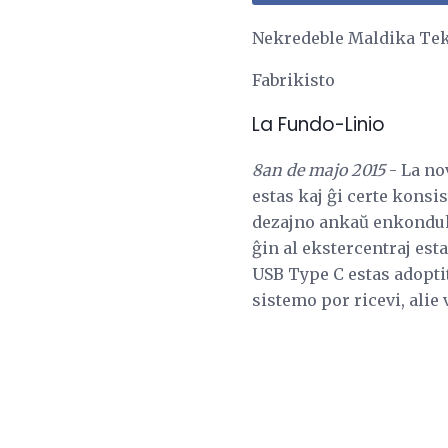
Nekredeble Maldika Tekk
Fabrikisto
La Fundo-Linio
8an de majo 2015
- La no
estas kaj ĝi certe konsi
dezajno ankaŭ enkonduka
ĝin al ekstercentraj est
USB Type C estas adoptit
sistemo por ricevi, alie 