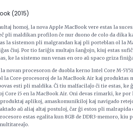
ook (2015)
multaj homoj, la nova Apple MacBook vere estas la suces
eĉ pli maldikan profilon ĉe nur duono de colo da dika ka
 faras la sistemon pli malgrandan kaj pli porteblan ol la 
ĝas ĉiuj. Por tio fariĝis multajn ŝanĝojn, kiuj estas sufi
s, ke la sistemo nun venas en oro aŭ spaco griza finiĝas
 la novan procesoron de duobla kerno Intel Core M-5Y51.
l la Core-procesoroj de la MacBook Air kaj produktas 
ovas esti pli maldika. Ĉi tiu malfacilaĵo ĉi tie estas, ke
j Core i5 en la MacBook Air. Oni devas rimarki, ke por 
 produktaj aplikoj, amaskomunikiloj kaj navigado retejo
aktado aŭ aliaj altaj postuloj, ĉar ĝi estos pli malrapid
rocesoro estas egalita kun 8GB de DDR3-memoro, kiu 
ultitareaĵo.