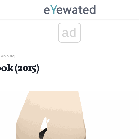
ad
Tablojdoj
k (2015)