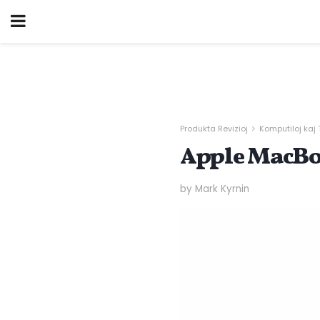
Produkta Revizioj
Komputiloj kaj 
Apple MacBoo
by Mark Kyrnin