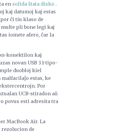
ta en
solida ŝtata disko
.
j kaj datumoj kaj estas
por ĉi tiu klaso de
 multe pli bone legi kaj
as iomete afero, ĉar la
on-konektilon kaj
uzas novan USB 3.1-tipo-
mple duobloj kiel
 malfacilaĵo estas, ke
 ekstercentrojn. Por
aktualan UCB-stiradon aŭ
o povus esti adresita tra
er MacBook Air. La
n rezolucion de