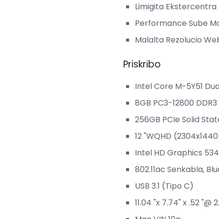
Limigita Ekstercentr
Performance Sube Ma
Malalta Rezolucio W
Priskribo
Intel Core M-5Y51 Du
8GB PC3-12800 DDR
256GB PCIe Solid Stat
12 "WQHD (2304x1440
Intel HD Graphics 5340
802.11ac Senkabla, Bl
USB 3.1 (Tipo C)
11.04 "x 7.74" x .52 "@ 2