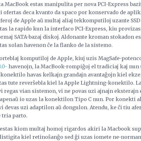
ita MacBook estas manipulita per nova PCI-Express bazi
i ofertas deca kvanto da spaco por konservado de apliko
eroj de Apple aŭ multaj aliaj tekkomputiloj uzante SSD 
tas la rapido kun la interfaco PCI-Express, kiu provizas
normaj SATA-bazaj diskoj. Aldonante kroman stokadon est
as solan havenon ĉe la flanko de la sistemo.
orteblaj komputiloj de Apple, kiuj uzis MagSafe-potenc
.0-
havenojn, la MacBook-rompiĝoj el tradiciaj kaj nun 
u konektilo havas kelkajn grandajn avantaĝojn kiel ekze
tas tute reverŝebla kiel la Apple Lightning-konektilo. La
vi regas vian sistemon, vi ne povas uzi ajnajn eksterajn
, apenaŭ io uzas la konektilon Tipo C nun. Por konekti 
i devas uzi adaptilon aŭ dongulon. Atendu, ke ĉi tiu afer
 tria parto.
estas kiom multaj homoj rigardos akiri la Macbook sup
 listigita kiel retinoŝanĝo sed ĝi uzas iomete ne-norma