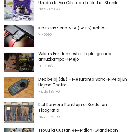
Uzado de Via Cifereca fotilo kiel Skanilo
PROGRAMARO
Kio Estas Seria ATA (SATA) Kablo?
VINDOZO
Wikia's Fandom estas la plej granda
amuzkampo-retejo
TTT-SERĈO
Decibeloj (dB) - Mezuranta Sono-Niveloj En
Hejma Teatro
HEJMA TEATRO
Kiel Konverti Punktojn al Kordoj en
Tipografio
PROGRAMARO
Trovu la Ĝustan Revertilon-Grandecon