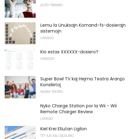
AŬTO-TEKNIKO
Lernu la Linuksajn Komand-fs-dosierajn
sistemojn
LINUKSO
Kio estas XXXXXX-dosiero?
VINDOZO
Super Bowl TV kaj Hejma Teatra Aranĝo
Konsiletoj
HEJMA TEATRO
Nyko Charge Station por la Wii - Wii
Remote Charger Review
LUDADO
Kiel Krei Elŝutan Ligilon
TTT-EJO KAJ DEZAJNO