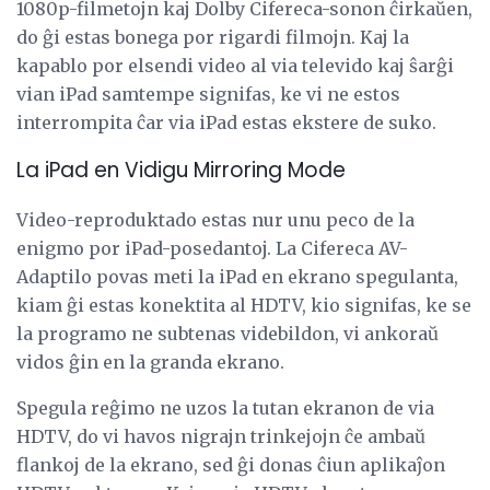
1080p-filmetojn kaj Dolby Cifereca-sonon ĉirkaŭen,
do ĝi estas bonega por rigardi filmojn. Kaj la
kapablo por elsendi video al via televido kaj ŝarĝi
vian iPad samtempe signifas, ke vi ne estos
interrompita ĉar via iPad estas ekstere de suko.
La iPad en Vidigu Mirroring Mode
Video-reproduktado estas nur unu peco de la
enigmo por iPad-posedantoj. La Cifereca AV-
Adaptilo povas meti la iPad en ekrano spegulanta,
kiam ĝi estas konektita al HDTV, kio signifas, ke se
la programo ne subtenas videbildon, vi ankoraŭ
vidos ĝin en la granda ekrano.
Spegula reĝimo ne uzos la tutan ekranon de via
HDTV, do vi havos nigrajn trinkejojn ĉe ambaŭ
flankoj de la ekrano, sed ĝi donas ĉiun aplikaĵon