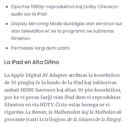
Elportas 1080p-reprodukton kaj Dolby Cifereca-
audio sur la iPad
Display Mirroring Mode duobligas vian ekranon sur
vian televidilon eĉ se la programo ne subtenas
filmeton.
Permesas ŝargi dum uzata
La iPad en Alta Difino
La Apple Digital AV Adapter atribuas la konektilon
de 30 pingloj ĉe la fundo de la iPad kaj inkluzivas
ambaŭ HDMI-havenon kaj alian 30-pin-konektilon,
por ke vi povas ŝarĝi vian iPad dum vi reproduktas
filmeton en via HDTV. Ĉi tio estas bonega se vi
rigardas
La Bonon, la Malbonulon kaj la Malbelan
aŭ
provante trairi la trilogion
de la Sinjoro de la Ringoj
.