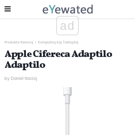
ad
Produkta Revizioj
Komputiloj kaj Tablojdoj
Apple Cifereca Adaptilo
Adaptilo
by Daniel Nacioj