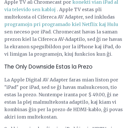
Apple TV aŭ Chromecast por
konekti vian iPad al
via televido sen kabloj
. Apple TV estas pli
multekosta ol Cifereca AV Adapter, sed inkludas
programojn pri programado kiel Netflix kaj Hulu
sen neceso por iPad. Chromecast havas la saman
prezon kiel la Cifereca AV-Adaptilo, sed ĝi ne havas
la ekranon spegulbildon por la iPhone kaj iPad, do
vi limigas la programojn, kiuj funkcios kun ĝi.
The Only Downside Estas la Prezo
La Apple Digital AV Adapter faras mian liston por
"iPad" por iPad, sed se ĝi havas malsukceson, tio
estas la prezo. Nuntempe iranta por $ 49.00, ĝi ne
estas la plej malmultekosta adaptilo, kaj kiam vi
kombinas ĝin per la prezo de HDMI-kablo, ĝi povas
akiri iom multekostan.