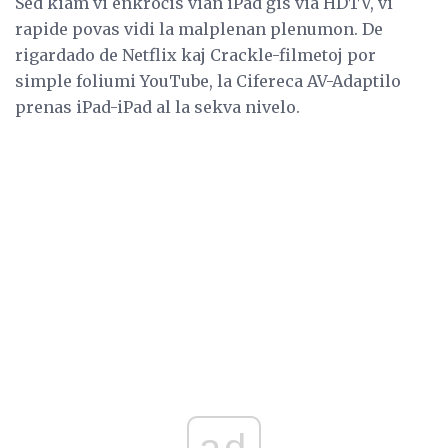
Sed kiam vi enkroĉis vian iPad ĝis via HDTV, vi
rapide povas vidi la malplenan plenumon. De
rigardado de Netflix kaj Crackle-filmetoj por
simple foliumi YouTube, la Cifereca AV-Adaptilo
prenas iPad-iPad al la sekva nivelo.