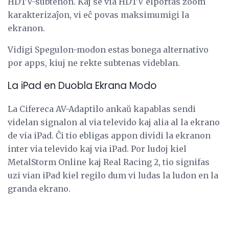
HDTV-subtenon. Kaj se via HDTV elportas zoom
karakterizaĵon, vi eĉ povas maksimumigi la
ekranon.
Vidigi Spegulon-modon estas bonega alternativo
por apps, kiuj ne rekte subtenas videblan.
La iPad en Duobla Ekrana Modo
La Cifereca AV-Adaptilo ankaŭ kapablas sendi
videlan signalon al via televido kaj alia al la ekrano
de via iPad. Ĉi tio ebligas appon dividi la ekranon
inter via televido kaj via iPad. Por ludoj kiel
MetalStorm Online kaj Real Racing 2, tio signifas
uzi vian iPad kiel regilo dum vi ludas la ludon en la
granda ekrano.