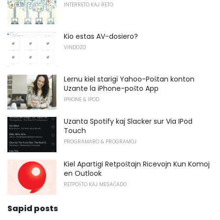
INTERRETO KAJ RETO
Kio estas AV-dosiero?
VINDOZO
Lernu kiel starigi Yahoo-Poŝtan konton
Uzante la iPhone-poŝto App
IPHONE & IPOD
Uzanta Spotify kaj Slacker sur Via IPod
Touch
PROGRAMARO & PROGRAMOJ
Kiel Apartigi Retpoŝtajn Ricevojn Kun Komoj
en Outlook
RETPOŜTO KAJ MESAĜADO
Sapid posts