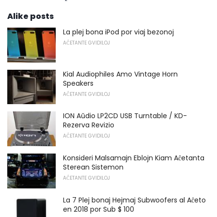
Alike posts
La plej bona iPod por viaj bezonoj
AĈETANTE GVIDILOJ
Kial Audiophiles Amo Vintage Horn
Speakers
AĈETANTE GVIDILOJ
ION Aŭdio LP2CD USB Turntable / KD-
Rezerva Revizio
AĈETANTE GVIDILOJ
Konsideri Malsamajn Eblojn Kiam Aĉetanta
Sterean Sistemon
AĈETANTE GVIDILOJ
La 7 Plej bonaj Hejmaj Subwoofers al Aĉeto
en 2018 por Sub $ 100