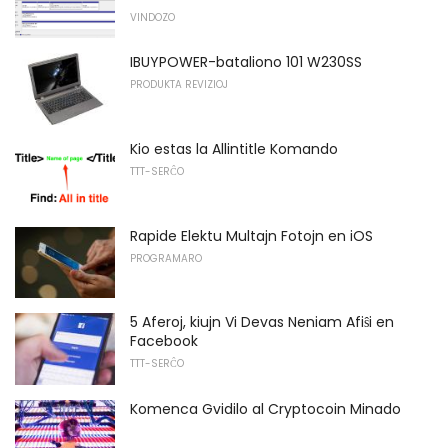
VINDOZO
IBUYPOWER-bataliono 101 W230SS
PRODUKTA REVIZIOJ
Kio estas la Allintitle Komando
TTT-SERĈO
Rapide Elektu Multajn Fotojn en iOS
PROGRAMARO
5 Aferoj, kiujn Vi Devas Neniam Afiŝi en
Facebook
TTT-SERĈO
Komenca Gvidilo al Cryptocoin Minado