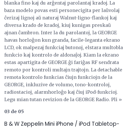
blanka fino kaj du arĝentaj parolantaj kradoj. La
baza modelo povas esti personecigita per laŭvolaj
ĉerizaj lignoj aŭ naturaj Walnut-ligno-flankoj kaj
diversa krado de kradoj, kiuj kunigas preskaŭ
ajnan ĉambron. Inter la du parolantoj, la GEORGE
havas horloĝon kun granda, facile-leganta ekrano
LCD, ok malpezaj funkciaj butonoj, elstara multobla
funkcio kaj kontrolo de aldonaĵoj. Kiam la ekrano
estas apartigita de GEORGE ĝi fariĝas RF sendrata
remoto por kontroli multajn trajtojn. La detachable
remota kontrolo funkcias ĉiujn funkciojn de la
GEORGE, inkluzive de volumo, tono-kontroloj,
radiostacioj, alarmhorloĝo kaj ĉiuj iPod-funkcioj.
Legu mian tutan revizion de la GEORGE Radio. Pli »
03 de 05
B & W Zeppelin Mini iPhone / iPod Tabletop-