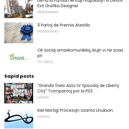
Lernu la Fundamentajn Kapablojn Vi Devos
Esti Grafika Designer
PROGRAMARO
11 Partoj de Premia Atestilo
PROGRAMARO
Ok sociaj amaskomunikiloj, kiujn vi ne scias
pri
TTT-SERĈO
Sapid posts
"Granda Ŝtelo Aŭto IV: Epizodoj de Liberty
City" Trompantoj por la PS3
LUDADO
Kiel Mortigi Procezojn Uzanta Linukson
LINUKSO