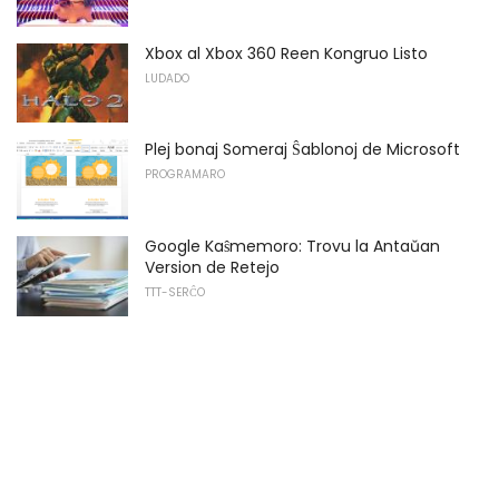
Xbox al Xbox 360 Reen Kongruo Listo
LUDADO
Plej bonaj Someraj Ŝablonoj de Microsoft
PROGRAMARO
Google Kaŝmemoro: Trovu la Antaŭan
Version de Retejo
TTT-SERĈO