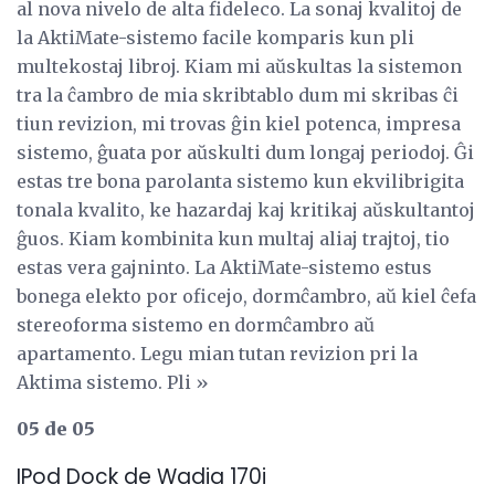
al nova nivelo de alta fideleco. La sonaj kvalitoj de
la AktiMate-sistemo facile komparis kun pli
multekostaj libroj. Kiam mi aŭskultas la sistemon
tra la ĉambro de mia skribtablo dum mi skribas ĉi
tiun revizion, mi trovas ĝin kiel potenca, impresa
sistemo, ĝuata por aŭskulti dum longaj periodoj. Ĝi
estas tre bona parolanta sistemo kun ekvilibrigita
tonala kvalito, ke hazardaj kaj kritikaj aŭskultantoj
ĝuos. Kiam kombinita kun multaj aliaj trajtoj, tio
estas vera gajninto. La AktiMate-sistemo estus
bonega elekto por oficejo, dormĉambro, aŭ kiel ĉefa
stereoforma sistemo en dormĉambro aŭ
apartamento. Legu mian tutan revizion pri la
Aktima sistemo. Pli »
05 de 05
IPod Dock de Wadia 170i