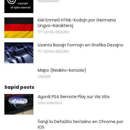
PROGRAMARO
Kiel Enmeti HTML-Kodojn por Germana
Lingvo-Karakteroj
TTT-EJO KAJ DEZAJNO
Uzanta Bazajn Formojn en Grafika Dezajno
TTT-EJO KAJ DEZAJNO
Mapo (Reakiro-konzolo)
VINDOZO
Sapid posts
Agordi PS4 Remote Play sur Via Vita
LUDO-KONZOLOJ
Ŝanĝi la Defaŭlta Serĉaŝino en Chrome por
iOS