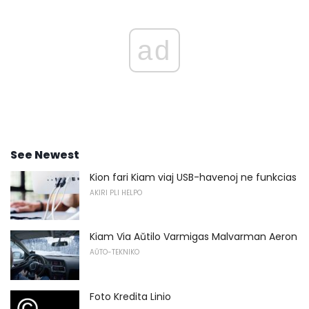
ad
See Newest
Kion fari Kiam viaj USB-havenoj ne funkcias
AKIRI PLI HELPO
Kiam Via Aŭtilo Varmigas Malvarman Aeron
AŬTO-TEKNIKO
Foto Kredita Linio