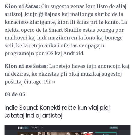
Kion ni ŝatas:
Ĉiu sugesto venas kun listo de aliaj
artistoj, kiujn ĝi ŝajnas kaj mallonga skribo de la
kuracisto klarigante, kion ili ŝatas pri la kanto. La
elekta opcio de la Smart Shuffle estas bonega por
malkovri kaj ludi muzikon en la fono kaj bonege
scii, ke la retejo ankaŭ ofertas senpagajn
programojn por iOS kaj Android.
Kion ni ne ŝatas:
La retejo havas iujn anoncojn kaj
ni deziras, ke ekzistas pli oftaj muzikaj sugestoj
poŝtitaj ĉiutage. Pli »
03 de 05
Indie Sound: Konekti rekte kun viaj plej
ŝatataj indiaj artistoj