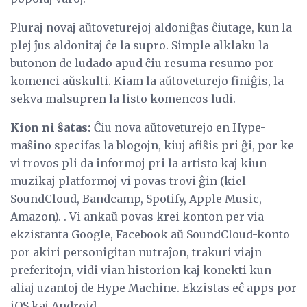
Pluraj novaj aŭtoveturejoj aldoniĝas ĉiutage, kun la
plej ĵus aldonitaj ĉe la supro. Simple alklaku la
butonon de ludado apud ĉiu resuma resumo por
komenci aŭskulti. Kiam la aŭtoveturejo finiĝis, la
sekva malsupren la listo komencos ludi.
Kion ni ŝatas:
Ĉiu nova aŭtoveturejo en Hype-
maŝino specifas la blogojn, kiuj afiŝis pri ĝi, por ke
vi trovos pli da informoj pri la artisto kaj kiun
muzikaj platformoj vi povas trovi ĝin (kiel
SoundCloud, Bandcamp, Spotify, Apple Music,
Amazon). . Vi ankaŭ povas krei konton per via
ekzistanta Google, Facebook aŭ SoundCloud-konto
por akiri personigitan nutraĵon, trakuri viajn
preferitojn, vidi vian historion kaj konekti kun
aliaj uzantoj de Hype Machine. Ekzistas eĉ apps por
iOS kaj Android.