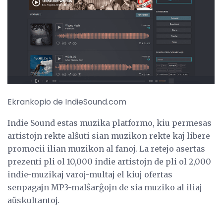
Ekrankopio de IndieSound.com
Indie Sound estas muzika platformo, kiu permesas
artistojn rekte alŝuti sian muzikon rekte kaj libere
promocii ilian muzikon al fanoj. La retejo asertas
prezenti pli ol 10,000 indie artistojn de pli ol 2,000
indie-muzikaj varoj-multaj el kiuj ofertas
senpagajn MP3-malŝarĝojn de sia muziko al iliaj
aŭskultantoj.