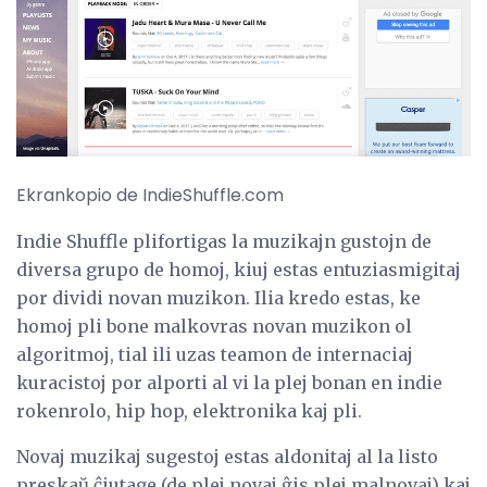
Ekrankopio de IndieShuffle.com
Indie Shuffle plifortigas la muzikajn gustojn de
diversa grupo de homoj, kiuj estas entuziasmigitaj
por dividi novan muzikon. Ilia kredo estas, ke
homoj pli bone malkovras novan muzikon ol
algoritmoj, tial ili uzas teamon de internaciaj
kuracistoj por alporti al vi la plej bonan en indie
rokenrolo, hip hop, elektronika kaj pli.
Novaj muzikaj sugestoj estas aldonitaj al la listo
preskaŭ ĉiutage (de plej novaj ĝis plej malnovaj) kaj