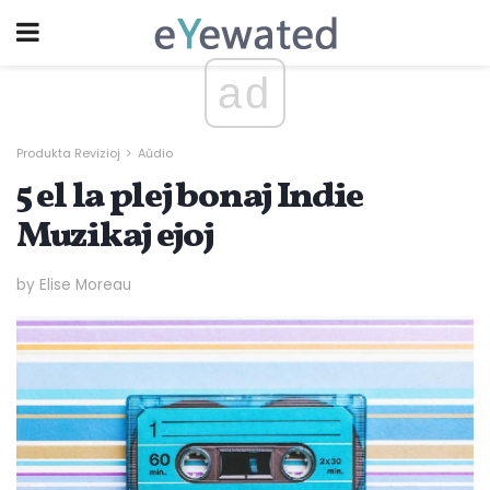
ad
Produkta Revizioj
Aŭdio
5 el la plej bonaj Indie
Muzikaj ejoj
by Elise Moreau