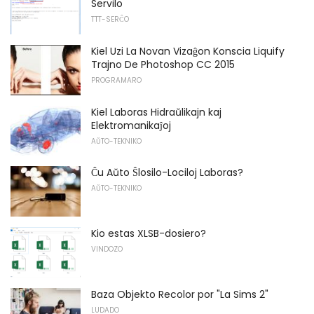
Servilo
TTT-SERĈO
Kiel Uzi La Novan Vizaĝon Konscia Liquify
Trajno De Photoshop CC 2015
PROGRAMARO
Kiel Laboras Hidraŭlikajn kaj
Elektromanikaĵoj
AŬTO-TEKNIKO
Ĉu Aŭto Ŝlosilo-Lociloj Laboras?
AŬTO-TEKNIKO
Kio estas XLSB-dosiero?
VINDOZO
Baza Objekto Recolor por "La Sims 2"
LUDADO