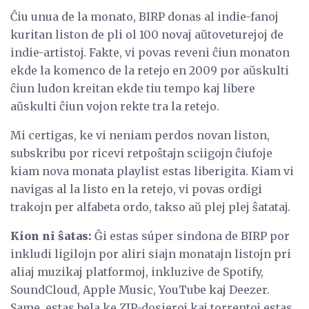
Ĉiu unua de la monato, BIRP donas al indie-fanoj
kuritan liston de pli ol 100 novaj aŭtoveturejoj de
indie-artistoj. Fakte, vi povas reveni ĉiun monaton
ekde la komenco de la retejo en 2009 por aŭskulti
ĉiun ludon kreitan ekde tiu tempo kaj libere
aŭskulti ĉiun vojon rekte tra la retejo.
Mi certigas, ke vi neniam perdos novan liston,
subskribu por ricevi retpoŝtajn sciigojn ĉiufoje
kiam nova monata playlist estas liberigita. Kiam vi
navigas al la listo en la retejo, vi povas ordigi
trakojn per alfabeta ordo, takso aŭ plej plej ŝatataj.
Kion ni ŝatas:
Ĝi estas súper sindona de BIRP por
inkludi ligilojn por aliri siajn monatajn listojn pri
aliaj muzikaj platformoj, inkluzive de Spotify,
SoundCloud, Apple Music, YouTube kaj Deezer.
Same, estas bela ke ZIP-dosieroj kaj torrentoj estas