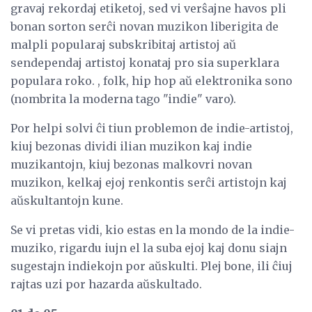
gravaj rekordaj etiketoj, sed vi verŝajne havos pli
bonan sorton serĉi novan muzikon liberigita de
malpli popularaj subskribitaj artistoj aŭ
sendependaj artistoj konataj pro sia superklara
populara roko. , folk, hip hop aŭ elektronika sono
(nombrita la moderna tago "indie" varo).
Por helpi solvi ĉi tiun problemon de indie-artistoj,
kiuj bezonas dividi ilian muzikon kaj indie
muzikantojn, kiuj bezonas malkovri novan
muzikon, kelkaj ejoj renkontis serĉi artistojn kaj
aŭskultantojn kune.
Se vi pretas vidi, kio estas en la mondo de la indie-
muziko, rigardu iujn el la suba ejoj kaj donu siajn
sugestajn indiekojn por aŭskulti. Plej bone, ili ĉiuj
rajtas uzi por hazarda aŭskultado.