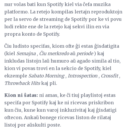
nur volas bati kun Spotify kiel via ĉefa muzika
platformo. La retejo kompilas lertajn reproduktojn
per la servo de streaming de Spotify por ke vi povu
ludi rekte ene de la retejo kaj sekvi ilin en via
propra konto de Spotify.
Ĉiu ludisto specifas, kiom ofte ĝi estas ĝisdatigita
(kiel
Semajna
,
Ĉiu merkredo
aŭ
periode
) kaj
inkludas listojn laŭ humuro aŭ agado simila al tio,
kion vi povas trovi en la sekcio de Spotify, kiel
ekzemple
Sabato Morning
,
Introspection
,
Crossfit
,
Throwback Hits
kaj pli.
Kion ni ŝatas:
ni amas, ke ĉi tiuj playlistoj estas
specifa por Spotify kaj ke ni ricevas priskribon
kun ĉiu, kune kun varoj inkluzivitaj kaj ĝisdatigi
oftecon. Ankaŭ bonege ricevas liston de rilataj
listoj por aŭskulti poste.