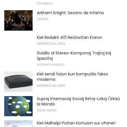
FOLIUMILOJ
Arkham Knight: Sezono de Infamo
LUDADO
Kiel Redakti 401 Neŭtoritan Eraron
INTERRETO KAJ RETO
Gvidilo al Stereo-Komponaj Trajtoj kaj
Specifoj
AĈETANTE GVIDILOJ
Kiel sendi faŝon kun komputila fakso
modemo
INTERRETO KAJ RETO
Supraj Internaciaj Sociaj Retoj-Lokoj Ĉirkaŭ
la Mondo
SOCIA DUONA
Kiel Malhelpi Poŝtan Kortuŝon sur cPanel-