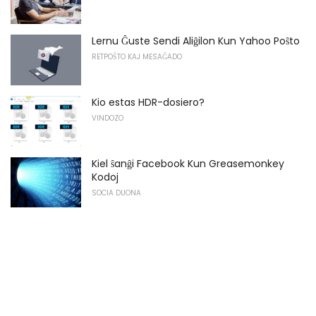
Lernu Ĝuste Sendi Aliĝilon Kun Yahoo Poŝto
RETPOŜTO KAJ MESAĜADO
Kio estas HDR-dosiero?
VINDOZO
Kiel ŝanĝi Facebook Kun Greasemonkey
Kodoj
SOCIA DUONA