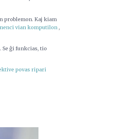
ndan problemon. Kaj kiam
menci vian komputilon
,
Se ĝi funkcias, tio
ektive povas ripari