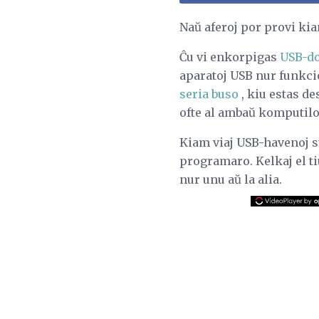
Naŭ aferoj por provi k
Ĉu vi enkorpigas
USB-do
aparatoj USB nur funkci
seria buso
, kiu estas de
ofte al ambaŭ komputilo
Kiam viaj USB-havenoj su
programaro. Kelkaj el t
nur unu aŭ la alia.