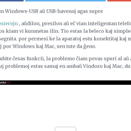
iam Windows-USB aŭ USB-havenoj agas supre
sierojn
, aŭdilon, presilon aŭ eĉ vian inteligentan telef
os kiam vi kunmetas ilin. Tio estas la beleco kaj simpl
segnita. por permesi ke la aparatoj estu konektitaj kaj 
j por Windows kaj Mac, sen tute da ĝeno.
bite ĉesas funkcii, la problemo ĉiam povas spuri al aŭ
iuj problemoj estas samaj en ambaŭ Vindozo kaj Mac, dum