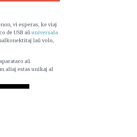
onon, vi esperas, ke viaj
eco de USB aŭ
universala
malkonektitaj laŭ volo,
 aparataro aŭ
 aliaj estas unikaj al