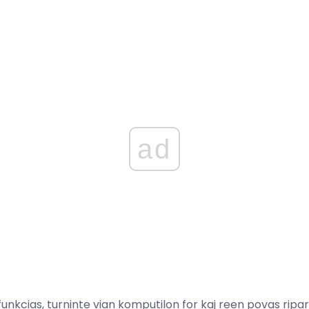
ad
funkcias, turninte vian komputilon for kaj reen povas ripa