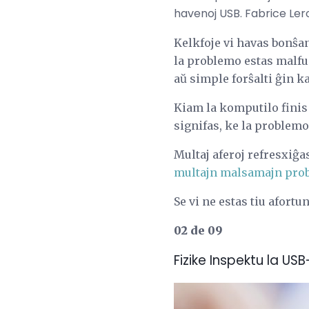
havenoj USB. Fabrice Le
Kelkfoje vi havas bonŝan
la problemo estas malfu
aŭ simple forŝalti ĝin k
Kiam la komputilo finis
signifas, ke la problemo 
Multaj aferoj refresxiĝ
multajn malsamajn pro
Se vi ne estas tiu afortu
02 de 09
Fizike Inspektu la U