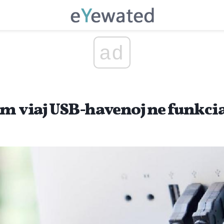
ad
am viaj USB-havenoj ne funkci