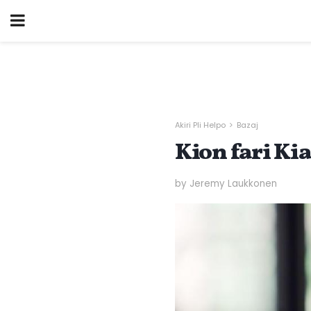
Akiri Pli Helpo
Bazaj
Kion fari Ki
by Jeremy Laukkonen