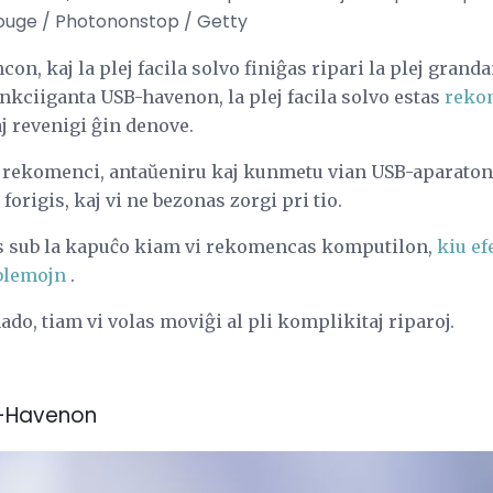
rouge / Photononstop / Getty
con, kaj la plej facila solvo finiĝas ripari la plej gra
nkciiganta USB-havenon, la plej facila solvo estas
reko
aj revenigi ĝin denove.
 rekomenci, antaŭeniru kaj kunmetu vian USB-aparaton. 
forigis, kaj vi ne bezonas zorgi pri tio.
as sub la kapuĉo kiam vi rekomencas komputilon,
kiu ef
blemojn
.
nado, tiam vi volas moviĝi al pli komplikitaj riparoj.
SB-Havenon