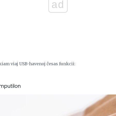
ad
 kiam viaj USB-havenoj ĉesas funkcii:
mputilon