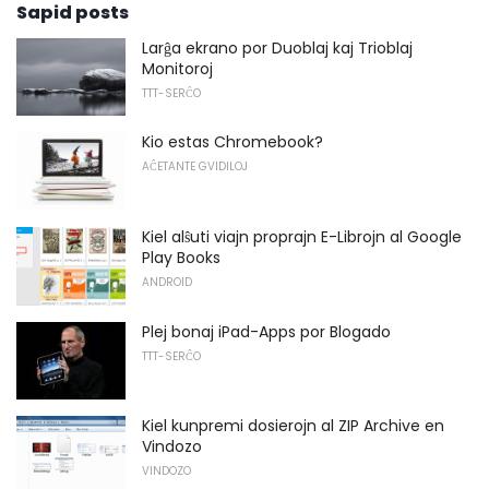
Sapid posts
Larĝa ekrano por Duoblaj kaj Trioblaj
Monitoroj
TTT-SERĈO
Kio estas Chromebook?
AĈETANTE GVIDILOJ
Kiel alŝuti viajn proprajn E-Librojn al Google
Play Books
ANDROID
Plej bonaj iPad-Apps por Blogado
TTT-SERĈO
Kiel kunpremi dosierojn al ZIP Archive en
Vindozo
VINDOZO