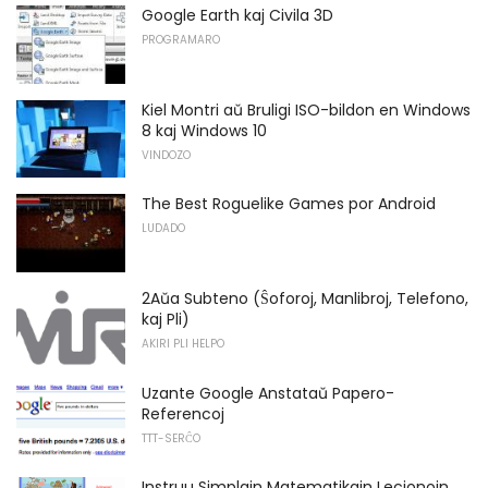
Google Earth kaj Civila 3D
PROGRAMARO
Kiel Montri aŭ Bruligi ISO-bildon en Windows
8 kaj Windows 10
VINDOZO
The Best Roguelike Games por Android
LUDADO
2Aŭa Subteno (Ŝoforoj, Manlibroj, Telefono,
kaj Pli)
AKIRI PLI HELPO
Uzante Google Anstataŭ Papero-
Referencoj
TTT-SERĈO
Instruu Simplajn Matematikajn Lecionojn