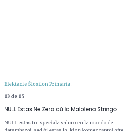
Elektante Ŝlosilon Primaria
.
03 de 05
NULL Estas Ne Zero aŭ la Malplena Stringo
NULL estas tre speciala valoro en la mondo de
datumbazoj, sed ĝi estas io, kion komencantoj ofte