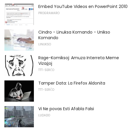
Embed YouTube Videos en PowerPoint 2010
PROGRAMARO
Cindro - Linuksa Komando - Unikso
Komando
LINUKSO
Rage-Komiksoj: Amuza Interreta Meme
Vizaĝoj
TTT-SERĈO
Tamper Data: La Firefox Aldonita
TTT-SERĈO
Vi Ne povas Esti Afabla Falsi
LUDADO