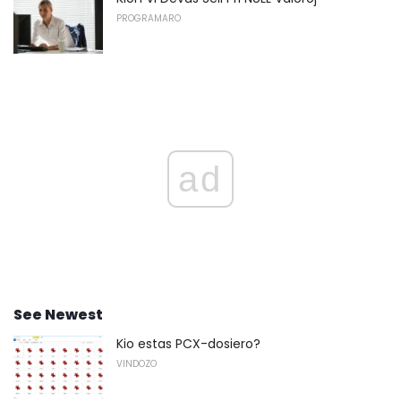
PROGRAMARO
ad
See Newest
Kio estas PCX-dosiero?
VINDOZO