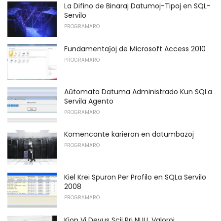
La Difino de Binaraj Datumoj-Tipoj en SQL-
Servilo
PROGRAMARO
Fundamentaĵoj de Microsoft Access 2010
PROGRAMARO
Aŭtomata Datuma Administrado Kun SQLa
Servila Agento
PROGRAMARO
Komencante karieron en datumbazoj
PROGRAMARO
Kiel Krei Spuron Per Profilo en SQLa Servilo
2008
PROGRAMARO
Kion Vi Devus Scii Pri NULL Valoroj