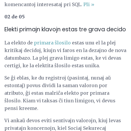
komencantoj interesataj pri SQL.
Pli »
02 de 05
Elekti primajn klavojn estas tre grava decido
La elekto de
primara ŝlosilo
estas unu el la plej
kritikaj decidoj, kiujn vi faros en la dezajno de nova
datumbazo. La plej grava limigo estas, ke vi devas
certigi, ke la elektita ŝlosilo estas unika.
Se ĝi eblas, ke du registroj (pasintaj, nunaj aŭ
estontaj) povus dividi la saman valoron por
atributo, ĝi estas malriĉa elekto por primara
ŝlosilo. Kiam vi taksas ĉi tiun limigon, vi devus
pensi kreeme.
Vi ankaŭ devos eviti sentivajn valorojn, kiuj levas
privatajn koncernojn, kiel Sociaj Sekurecaj