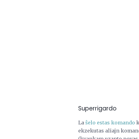
Superrigardo
La
ŝelo estas komando
k
ekzekutas aliajn komand
(kvankam uzanto povas 