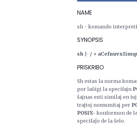
NAME
sh - komando interpreti
SYNOPSIS
sh
[-
/ + aCefnuvxIimq
PRISKRIBO
Sh estas la norma koman
por laŭigi la specifajn
P
ŝajnas esti similaj en iu
trajtoj nomumitaj per
P
POSIX-
konformon de la 
specifaĵo de la ŝelo.