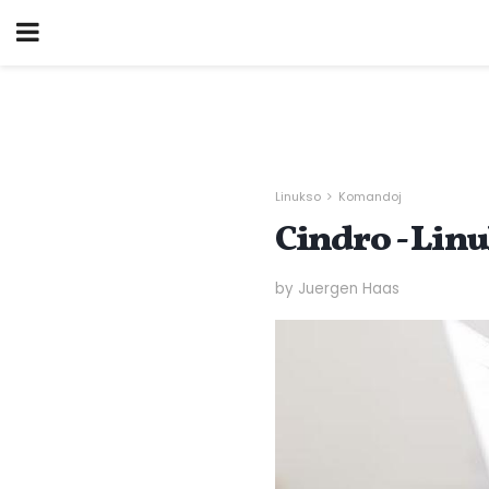
Linukso
Komandoj
Cindro - Li
by Juergen Haas