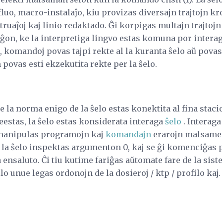
luo, macro-instalaĵo, kiu provizas diversajn trajtojn k
ruaĵoj kaj linio redaktado. Ĝi korpigas multajn trajtojn
ĝon, ke la interpretiga lingvo estas komuna por interag
s, komandoj povas tajpi rekte al la kuranta ŝelo aŭ povas
 povas esti ekzekutita rekte per la ŝelo.
e la norma enigo de la ŝelo estas konektita al fina stacio
eestas, la ŝelo estas konsiderata interaga
ŝelo
. Interaga
manipulas programojn kaj
komandajn
erarojn malsame (
a ŝelo inspektas argumenton 0, kaj se ĝi komenciĝas pe
ensaluto. Ĉi tiu kutime fariĝas aŭtomate fare de la sis
o unue legas ordonojn de la dosieroj / ktp / profilo kaj. 