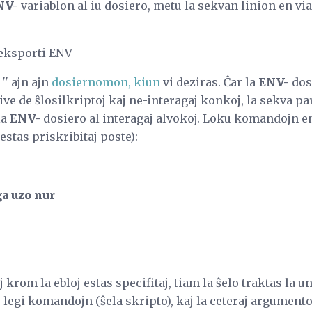
NV-
variablon al iu dosiero, metu la sekvan linion en vi
 eksporti ENV
'' ajn ajn
dosiernomon, kiun
vi deziras. Ĉar la
ENV-
dosi
zive de ŝlosilkriptoj kaj ne-interagaj konkoj, la sekva p
la
ENV-
dosiero al interagaj alvokoj. Loku komandojn en
 estas priskribitaj poste):
a uzo nur
rom la ebloj estas specifitaj, tiam la ŝelo traktas la 
legi komandojn (ŝela skripto), kaj la ceteraj argumentoj 