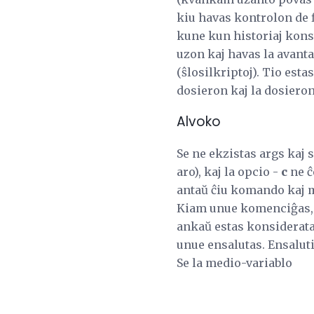
kiu havas kontrolon de f
kune kun historiaj konst
uzon kaj havas la avanta
(ŝlosilkriptoj). Tio esta
dosieron kaj la dosieron
Alvoko
Se ne ekzistas args kaj s
aro), kaj la opcio -
c
ne ĉ
antaŭ ĉiu komando kaj 
Kiam unue komenciĝas, l
ankaŭ estas konsiderata 
unue ensalutas. Ensalutil
Se la medio-variablo