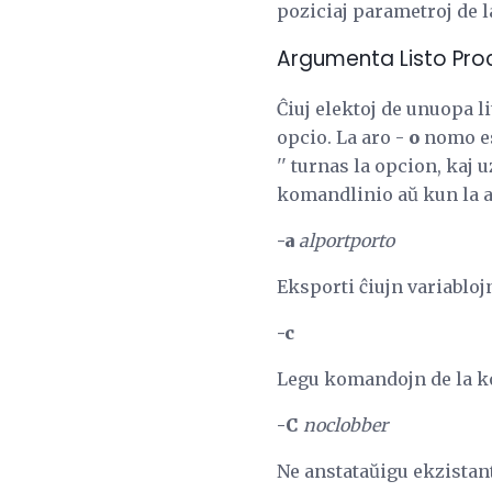
poziciaj parametroj de la
Argumenta Listo Pro
Ĉiuj elektoj de unuopa l
opcio. La aro -
o
nomo est
'' turnas la opcion, kaj u
komandlinio aŭ kun la ar
-a
alportporto
Eksporti ĉiujn variabloj
-c
Legu komandojn de la ko
-C
noclobber
Ne anstataŭigu ekzistant