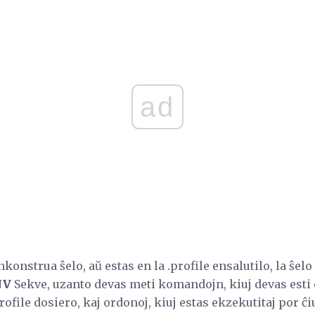
ad
konstrua ŝelo, aŭ estas en la .profile ensalutilo, la ŝel
NV
Sekve, uzanto devas meti komandojn, kiuj devas esti 
ofile dosiero, kaj ordonoj, kiuj estas ekzekutitaj por ĉi