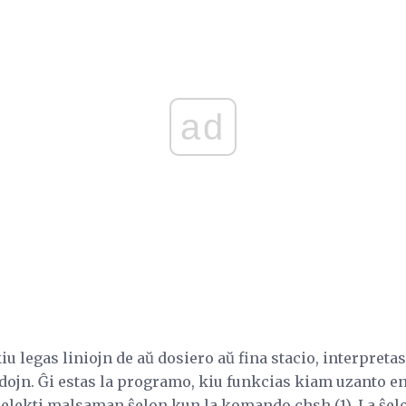
ad
iu legas liniojn de aŭ dosiero aŭ fina stacio, interpretas
ojn. Ĝi estas la programo, kiu funkcias kiam uzanto en
elekti malsaman ŝelon kun la komando chsh (1). La ŝel