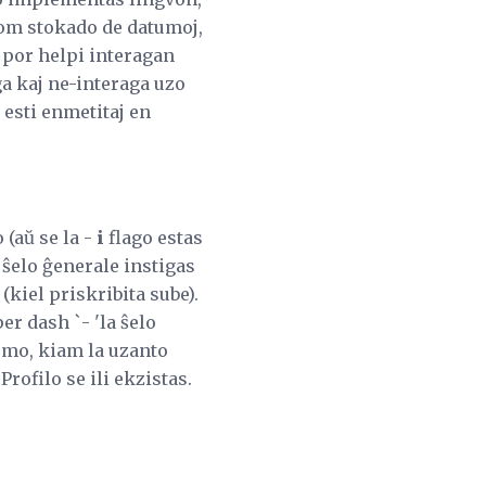
rom stokado de datumoj,
 por helpi interagan
a kaj ne-interaga uzo
 esti enmetitaj en
 (aŭ se la -
i
flago estas
 ŝelo ĝenerale instigas
kiel priskribita sube).
r dash `- 'la ŝelo
temo, kiam la uzanto
Profilo se ili ekzistas.