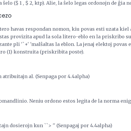
 ŝelo ($ 1 , $ 2, ktp). Alie, la ŝelo legas ordonojn de ĝia
cezo
itero havas respondan nomon, kiu povas esti uzata kiel
as provizita apud la sola litero-eblo en la priskribo su
zante pli '`+' 'malŝaltas la eblon. La jenaj elektoj povas e
o (1) konstruita (priskribita poste).
n atribuitajn al. (Senpaga por 4.4alpha)
mandlinio. Neniu ordono estos legita de la norma enig
ajn dosierojn kun ``> '' (Senpagaj por 4.4alpha)