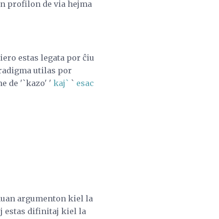
an profilon de via hejma
ero estas legata por ĉiu
aradigma utilas por
e de '`kazo' '
kaj`
`
esac
unuan argumenton kiel la
estas difinitaj kiel la