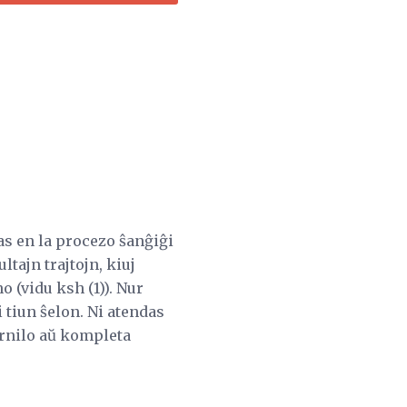
as en la procezo ŝanĝiĝi
ltajn trajtojn, kiuj
o (vidu ksh (1)). Nur
 tiun ŝelon. Ni atendas
ernilo aŭ kompleta