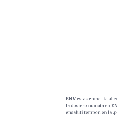
ENV
estas enmetita al en
la dosiero nomata en
E
ensaluti tempon en la .pr