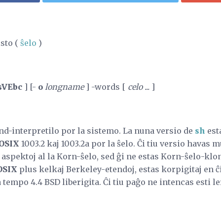
sto (
ŝelo
)
sVEbc
] [-
o
longname
] -words [
celo ...
]
d-interpretilo por la sistemo. La nuna versio de
sh
est
OSIX
1003.2 kaj 1003.2a por la ŝelo. Ĉi tiu versio havas mu
j aspektoj al la Korn-ŝelo, sed ĝi ne estas Korn-ŝelo-klon
OSIX
plus kelkaj Berkeley-etendoj, estas korpigitaj en ĉi
tempo 4.4 BSD liberigita. Ĉi tiu paĝo ne intencas esti l