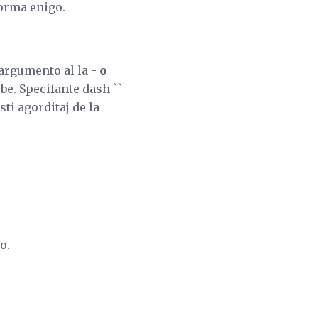
 norma enigo.
 argumento al la -
o
be. Specifante dash `` -
sti agorditaj de la
o.