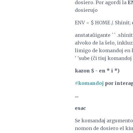
dosiero. Por agordi la
E
dosierujo
ENV = $ HOME /. Shinit;
anstataŭigante `` .shinit 
alvoko de la ŝelo, inklu
limigo de komandoj en 
' 'sube (ĉi tiuj komandoj
kazon $ - en * i *)
#komandoj
por interag
...
esac
Se komandaj argumentoj k
nomon de dosiero el kiu 