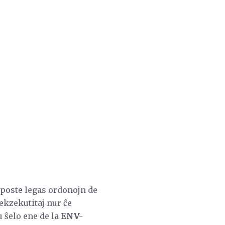
o poste legas ordonojn de
ekzekutitaj nur ĉe
u ŝelo ene de la
ENV-