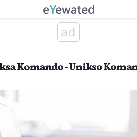
ad
nuksa Komando - Unikso Koma