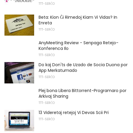
TTT-SERĈO
Beta: Kion Ĝi Rimedoj Kiam Vi Vidas? In
Enreta
TTT-SERĈO
AnyMeeting Review - Senpaga Retejo-
Konferenca Ilo
TTT-SERĈO
Do kaj Don'ts de Uzado de Socia Duona por
App Merkatumado
TTT-SERĈO
Plej bona Libera Bittorrent-Programaro por
Arkivaj Sharing
TTT-SERĈO
13 Videretaj retejoj Vi Devas Scii Pri
TTT-SERĈO