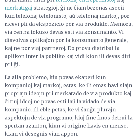
merkatigaj
strategioj, ĝi ne ĉiam bezonas asocii
kun telefonaj telefonistoj aŭ telefonaj markoj, por
ricevi pli da ekspozicio por via produkto. Memoru,
via centra fokuso devas esti via konsumanto. Vi
disvolvas aplikaĵon por la konsumanto ĝenerale,
kaj ne por viaj partneroj. Do provu distribui la
aplikon inter la publiko kaj vidi kion ili devas diri
pri ĝi.
La alia problemo, kiu povas ekaperi kun
kompanioj kaj markoj, estas, ke ili emas havi siajn
proprajn ideojn pri merkatado de via produkto kaj
ĉi tiuj ideoj ne povas esti laŭ la vidado de via
kompanio. Ili eble petas, ke vi ŝanĝu plurajn
aspektojn de via programo, kiuj fine finos detrui la
spertan uzanton, kiun vi origine havis en menso,
kiam vi desegnis vian appon.