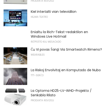
PRODUKTA REVIZIOJ
Kiel interŝalti vian televidilon
HEJMA TEATRO
Enŝaltu la Rich-Tekst-redaktilon en
Windows Live Hotmail
RETPOŜTO KAJ MESAĜADO
Ĉu Vi povas Ŝanĝi Via Smartwatch Rimeno?
WEARABLES
La Riskoj Envolvitaj en Komputado de Nubo
TTT-SERĈO
La Optoma HD25-LV-WHD-Projekto /
Senkabla Rilato
PRODUKTA REVIZIOJ