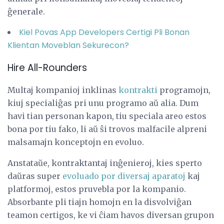
ĝenerale.
Kiel Povas App Developers Certigi Pli Bonan
Klientan Moveblan Sekurecon?
Hire All-Rounders
Multaj kompanioj inklinas
kontrakti
programojn,
kiuj specialiĝas pri unu programo aŭ alia. Dum
havi tian personan kapon, tiu speciala areo estos
bona por tiu fako, li aŭ ŝi trovos malfacile alpreni
malsamajn konceptojn en evoluo.
Anstataŭe, kontraktantaj inĝenieroj, kies sperto
daŭras super
evoluado por diversaj aparatoj
kaj
platformoj, estos pruvebla por la kompanio.
Absorbante pli tiajn homojn en la disvolviĝan
teamon certigos, ke vi ĉiam havos diversan grupon