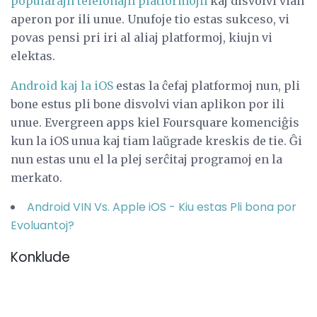
popularajn telefonajn platformojn
kaj disvolvi vian
aperon por ili unue. Unufoje tio estas sukceso, vi
povas pensi pri iri al aliaj platformoj, kiujn vi
elektas.
Android kaj la iOS
estas la ĉefaj platformoj nun, pli
bone estus pli bone disvolvi vian aplikon por ili
unue. Evergreen apps kiel Foursquare komenciĝis
kun la iOS unua kaj tiam laŭgrade kreskis de tie. Ĝi
nun estas unu el la plej serĉitaj programoj en la
merkato.
Android VIN Vs.
Apple iOS - Kiu estas Pli bona por
Evoluantoj?
Konklude