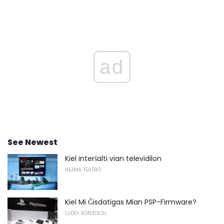
ad
See Newest
Kiel interŝalti vian televidilon
HEJMA TEATRO
Kiel Mi Ĝisdatigas Mian PSP-Firmware?
LUDO-KONZOLOJ