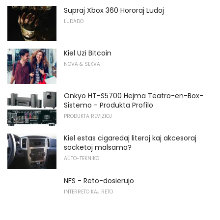
Supraj Xbox 360 Hororaj Ludoj
LUDADO
Kiel Uzi Bitcoin
NOVA & SEKVA
Onkyo HT-S5700 Hejma Teatro-en-Box-
Sistemo - Produkta Profilo
PRODUKTA REVIZIOJ
Kiel estas cigaredaj literoj kaj akcesoraj
socketoj malsama?
AŬTO-TEKNIKO
NFS - Reto-dosierujo
INTERRETO KAJ RETO