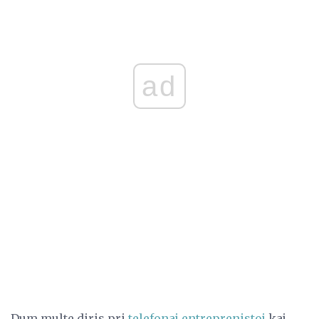
ad
Dum multe diris pri
telefonaj entreprenistoj
kaj