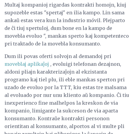
Multaj kompanioj rigardas kontrakti homojn, kiuj
supozeble estas "spertaj" en ilia kampo. Lin sama
ankaŭ estas vera kun la industrio móvil. Plejparto
de ĉi tiuj spertuloj, dum bone en la kampo de
movebla evoluo ", mankas sperto kaj kompetenteco
pri traktado de la movebla konsumanto.
Dum ili povas oferti solvojn al demandoj pri
moveblaj aplikaĵoj
, evoluigi telefonan dezajnon,
aldoni pliajn karakterizaĵojn al ekzistanta
programo kaj tiel plu, ili eble mankas sperton pri
uzado de evoluo por la TTT, kiu estas tre malsama
al evoluado por nur unu kliento aŭ kompanio. Ĉi tiu
inexperienco fine malhelpos la kreskon de via
kompanio, limigante la sukceson de via aparta
konsumanto. Kontraŭe kontrakti personon
orientitan al konsumanto, alportos al vi multe pli
bonajn rezultojn kaj plibonigos la ŝancojn de