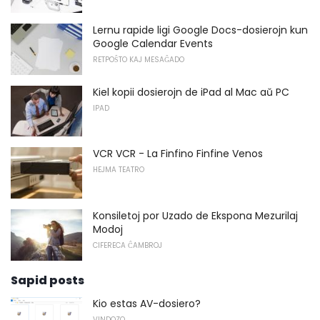
Lernu rapide ligi Google Docs-dosierojn kun
Google Calendar Events
RETPOŜTO KAJ MESAĜADO
Kiel kopii dosierojn de iPad al Mac aŭ PC
IPAD
VCR VCR - La Finfino Finfine Venos
HEJMA TEATRO
Konsiletoj por Uzado de Ekspona Mezurilaj
Modoj
CIFERECA ĈAMBROJ
Sapid posts
Kio estas AV-dosiero?
VINDOZO