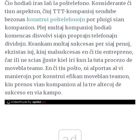
Ĉio hodiaŭ iras laŭ la poŝtelefono. Konsiderante ĉi
tiun aspekton, ĉiuj TTT-kompanioj sendube
bezonas
konstrui poŝtelefonojn
por pluigi sian
kompanion. Plej multaj kompanioj hodiaŭ
komencas disvolvi siajn proprajn telefonajn
dividojn. Kvankam multaj sukcesas per siaj penoj,
ekzistas iuj, kiuj malsukcesas en ĉi tiu entrepreno,
ĉar ili ne scias ĝuste kiel iri kun la tuta procezo de
movebla teamo. En ĉi tiu poŝto, ni alportas al vi
manierojn por konstrui efikan moveblan teamon,
kiu prenos vian kompanion al la tre altecoj de
sukceso en via kampo.
ad