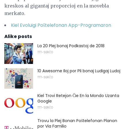
kreskos al gigantaj proporcioj en la movebla
merkato.
Kiel Evoluigi Poŝtelefonan App-Programaron
Alike posts
La 20 Plej bonaj Podkastoj de 2018
TTT-SERĈO
10 Awesome Iloj por Pli bonaj Ludigaj Ludoj
TTT-SERĈO
Kiel Trovi Retejon Ĉie En la Mondo Uzanta
Google
TTT-SERĈO
Trovu la Plej Bonan Poŝtelefonan Planon
por Via Familio