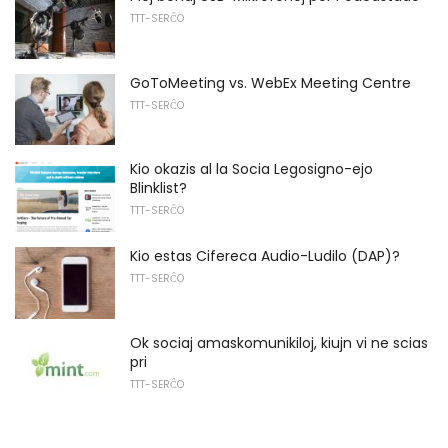
TTT-SERĈO
GoToMeeting vs. WebEx Meeting Centre
TTT-SERĈO
Kio okazis al la Socia Legosigno-ejo
Blinklist?
TTT-SERĈO
Kio estas Cifereca Audio-Ludilo (DAP)?
TTT-SERĈO
Ok sociaj amaskomunikiloj, kiujn vi ne scias
pri
TTT-SERĈO