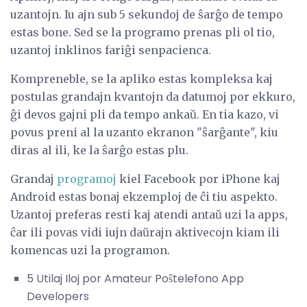
uzantojn. Iu ajn sub 5 sekundoj de ŝarĝo de tempo
estas bone. Sed se la programo prenas pli ol tio,
uzantoj inklinos fariĝi senpacienca.
Kompreneble, se la apliko estas kompleksa kaj
postulas grandajn kvantojn da datumoj por ekkuro,
ĝi devos gajni pli da tempo ankaŭ. En tia kazo, vi
povus preni al la uzanto ekranon "ŝarĝante", kiu
diras al ili, ke la ŝarĝo estas plu.
Grandaj
programoj
kiel Facebook por iPhone kaj
Android estas bonaj ekzemploj de ĉi tiu aspekto.
Uzantoj preferas resti kaj atendi antaŭ uzi la apps,
ĉar ili povas vidi iujn daŭrajn aktivecojn kiam ili
komencas uzi la programon.
5 Utilaj Iloj por Amateur Poŝtelefono App
Developers