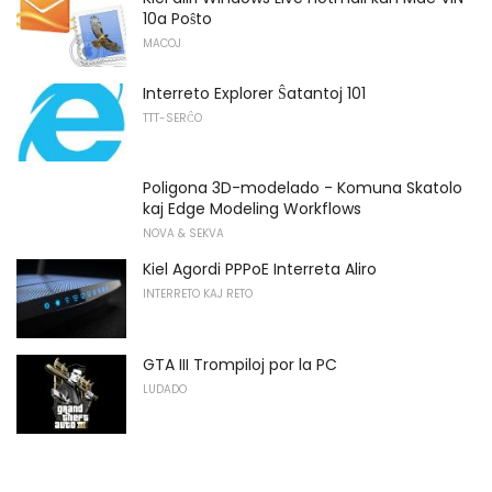
10a Poŝto
MACOJ
Interreto Explorer Ŝatantoj 101
TTT-SERĈO
Poligona 3D-modelado - Komuna Skatolo
kaj Edge Modeling Workflows
NOVA & SEKVA
Kiel Agordi PPPoE Interreta Aliro
INTERRETO KAJ RETO
GTA III Trompiloj por la PC
LUDADO