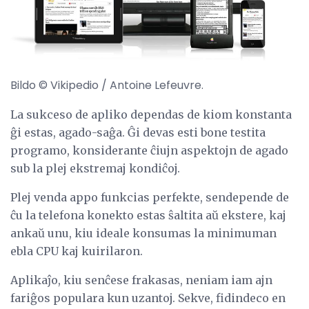
Bildo © Vikipedio / Antoine Lefeuvre.
La sukceso de apliko dependas de kiom konstanta
ĝi estas, agado-saĝa. Ĝi devas esti bone testita
programo, konsiderante ĉiujn aspektojn de agado
sub la plej ekstremaj kondiĉoj.
Plej venda appo funkcias perfekte, sendepende de
ĉu la telefona konekto estas ŝaltita aŭ ekstere, kaj
ankaŭ unu, kiu ideale konsumas la minimuman
ebla CPU kaj kuirilaron.
Aplikaĵo, kiu senĉese frakasas, neniam iam ajn
fariĝos populara kun uzantoj. Sekve, fidindeco en