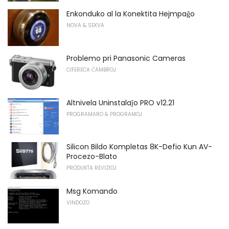
Enkonduko al la Konektita Hejmpaĝo
NOVA & SEKVA
Problemo pri Panasonic Cameras
CIFERECA ĈAMBROJ
Altnivela Uninstalaĵo PRO v12.21
PROGRAMARO & PROGRAMOJ
Silicon Bildo Kompletas 8K-Defio Kun AV-
Procezo-Blato
PRODUKTA REVIZIOJ
Msg Komando
VINDOZO