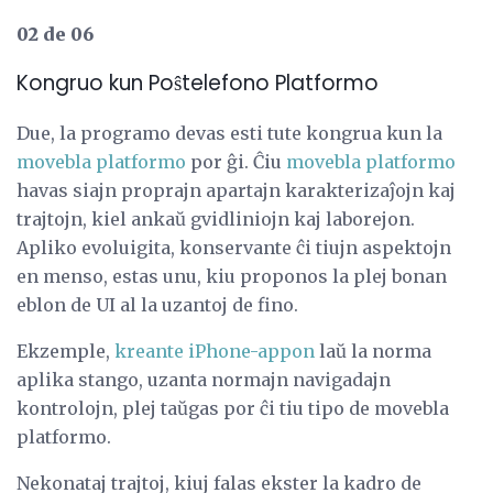
02 de 06
Kongruo kun Poŝtelefono Platformo
Due, la programo devas esti tute kongrua kun la
movebla platformo
por ĝi. Ĉiu
movebla platformo
havas siajn proprajn apartajn karakterizaĵojn kaj
trajtojn, kiel ankaŭ gvidliniojn kaj laborejon.
Apliko evoluigita, konservante ĉi tiujn aspektojn
en menso, estas unu, kiu proponos la plej bonan
eblon de UI al la uzantoj de fino.
Ekzemple,
kreante iPhone-appon
laŭ la norma
aplika stango, uzanta normajn navigadajn
kontrolojn, plej taŭgas por ĉi tiu tipo de movebla
platformo.
Nekonataj trajtoj, kiuj falas ekster la kadro de