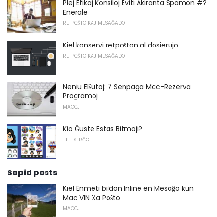
Plej Efikaj Konsiloj Eviti Akiranta Spamon #?
Enerale
RETPOŜTO KAJ MESAĜADO
Kiel konservi retpoŝton al dosierujo
RETPOŜTO KAJ MESAĜADO
Neniu Elŝutoj: 7 Senpaga Mac-Rezerva
Programoj
MACOJ
Kio Ĝuste Estas Bitmoji?
TTT-SERĈO
Sapid posts
Kiel Enmeti bildon Inline en Mesaĝo kun
Mac VIN Xa Poŝto
MACOJ