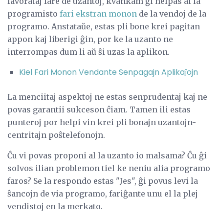
favorataj fare de uzantoj, kvankam ĝi helpas al la
programisto
fari ekstran monon
de la vendoj de la
programo. Anstataŭe, estas pli bone krei pagitan
appon kaj liberigi ĝin, por ke la uzanto ne
interrompas dum li aŭ ŝi uzas la aplikon.
Kiel Fari Monon Vendante Senpagajn Aplikaĵojn
La menciitaj aspektoj ne estas senprudentaj kaj ne
povas garantii sukceson ĉiam. Tamen ili estas
punteroj por helpi vin krei pli bonajn uzantojn-
centritajn poŝtelefonojn.
Ĉu vi povas proponi al la uzanto io malsama? Ĉu ĝi
solvos ilian problemon tiel ke neniu alia programo
faros? Se la respondo estas "Jes", ĝi povus levi la
ŝancojn de via programo, fariĝante unu el la plej
vendistoj en la merkato.