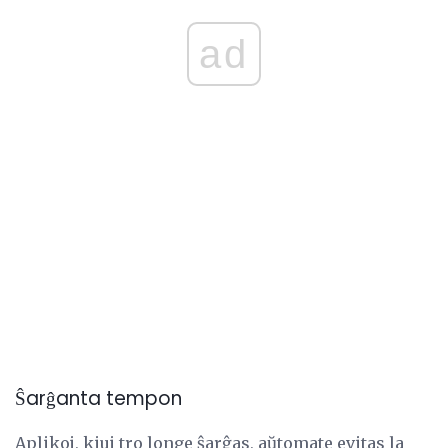
ad
Ŝarĝanta tempon
Aplikoj, kiuj tro longe ŝarĝas, aŭtomate evitas la