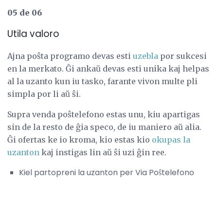
05 de 06
Utila valoro
Ajna poŝta programo devas esti
uzebla
por sukcesi
en la merkato. Ĝi ankaŭ devas esti unika kaj helpas
al la uzanto kun iu tasko, farante vivon multe pli
simpla por li aŭ ŝi.
Supra venda poŝtelefono estas unu, kiu apartigas
sin de la resto de ĝia speco, de iu maniero aŭ alia.
Ĝi ofertas ke io kroma, kio estas kio
okupas la
uzanton
kaj instigas lin aŭ ŝi uzi ĝin ree.
Kiel partopreni la uzanton per Via Poŝtelefono