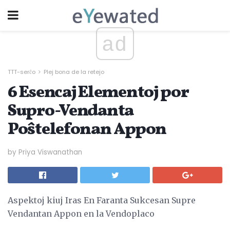
ad
TTT-serĉo
Plej bona de la retejo
6 Esencaj Elementoj por
Supro-Vendanta
Poŝtelefonan Appon
by Priya Viswanathan
Aspektoj kiuj Iras En Faranta Sukcesan Supre
Vendantan Appon en la Vendoplaco