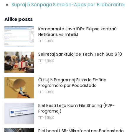
Supraj 5 Senpaga Simbian-Apps por Ellaborantoj
Alike posts
Komparante Java IDEs: Eklipso kontraŭ
NetBeans vs. IntelliJ
TTT-SERĈO
Sekretaj Sanktuloj de Tech Tech Sub $ 10
TTT-SERĈO
Ĉi tiuj 5 Programoj Estas la Finfina
Programaro por Podcastado
TTT-SERĈO
Kiel Resti Leĝa Kiam File Sharing (P2P-
Programoj)
TTT-SERĈO
Plej bonaj USB-Mikrofonoj por Podcastado