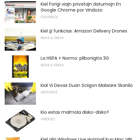
Kiel Forigi viajn privatajn datumojn En
Google Chrome por Vindozo
FOLIUMILOJ
Kiel ĝi funkcias: Amazon Delivery Drones
NOVA & SEKVA
La HSPA + Normo: plibonigita 3G
NOVA & SEKVA
Kial Vi Devas Duan Sciigon Malware Skanilo
ANTIVIRUS
Kio estas malmola disko-disko?
VINDOZO
Kiel aliri Windows Live Hotmail kun Mac VIN