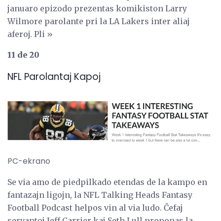
januaro epizodo prezentas komikiston Larry
Wilmore parolante pri la LA Lakers inter aliaj
aferoj. Pli »
11 de 20
NFL Parolantaj Kapoj
PC-ekrano
Se via amo de piedpilkado etendas de la kampo en
fantazajn ligojn, la NFL Talking Heads Fantasy
Football Podcast helpos vin al via ludo. Ĉefaj
servantoj Jeff Carrier kaj Seth Lull proponas la