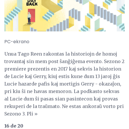
PC-ekrano
Unua Tago Reen rakontas la historiojn de homoj
trovantaj sin mem post ŝanĝiĝema evento. Sezono 2
premiere prezentis en 2017 kaj sekvis la historion
de Lucie kaj Gerry, kiuj estis kune dum 13 jaroj ĝis
Lucie hazarde pafis kaj mortigis Gerry - okazaĵon,
pri kiu ŝi ne havas memoron. La podkasto sekvas
al Lucie dum ŝi pasas sian pasintecon kaj provas
rekuperi de la traŭmato. Ne estas ankoraŭ vorto pri
Sezono 3. Pli »
16 de 20