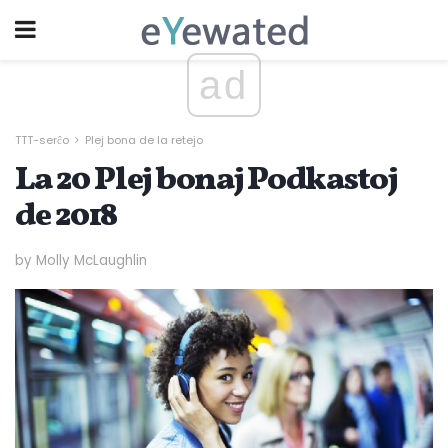
ad
TTT-serĉo
Plej bona de la retejo
La 20 Plej bonaj Podkastoj
de 2018
by Molly McLaughlin