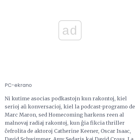
ad
PC-ekrano
Ni kutime asocias podkastojn kun rakontoj, kiel
serioj aŭ konversacioj, kiel la podcast-programo de
Marc Maron, sed Homecoming harkens reen al
malnovaj radiaj rakontoj, kun ĝia fikcia thriller
ĉefrolita de aktoroj Catherine Keener, Oscar Isaac,
David Schwimmer, Amy Sedaris kaj David Cross. La