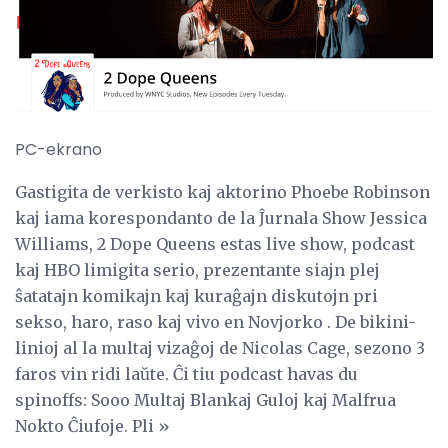
PC-ekrano
Gastigita de verkisto kaj aktorino Phoebe Robinson
kaj iama korespondanto de la Ĵurnala Show Jessica
Williams, 2 Dope Queens estas live show, podcast
kaj HBO limigita serio, prezentante siajn plej
ŝatatajn komikajn kaj kuraĝajn diskutojn pri
sekso, haro, raso kaj vivo en Novjorko . De bikini-
linioj al la multaj vizaĝoj de Nicolas Cage, sezono 3
faros vin ridi laŭte. Ĉi tiu podcast havas du
spinoffs: Sooo Multaj Blankaj Guloj kaj Malfrua
Nokto Ĉiufoje. Pli »