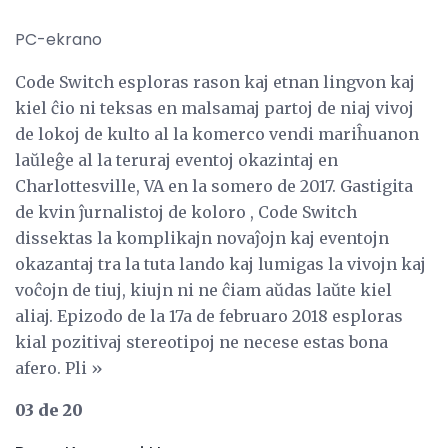
PC-ekrano
Code Switch esploras rason kaj etnan lingvon kaj
kiel ĉio ni teksas en malsamaj partoj de niaj vivoj
de lokoj de kulto al la komerco vendi mariĥuanon
laŭleĝe al la teruraj eventoj okazintaj en
Charlottesville, VA en la somero de 2017. Gastigita
de kvin ĵurnalistoj de koloro , Code Switch
dissektas la komplikajn novaĵojn kaj eventojn
okazantaj tra la tuta lando kaj lumigas la vivojn kaj
voĉojn de tiuj, kiujn ni ne ĉiam aŭdas laŭte kiel
aliaj. Epizodo de la 17a de februaro 2018 esploras
kial pozitivaj stereotipoj ne necese estas bona
afero. Pli »
03 de 20