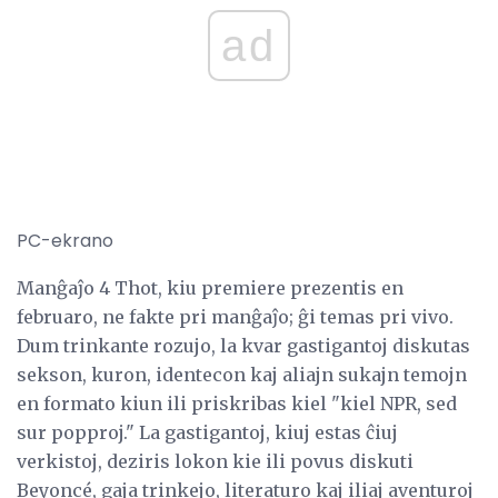
ad
PC-ekrano
Manĝaĵo 4 Thot, kiu premiere prezentis en
februaro, ne fakte pri manĝaĵo; ĝi temas pri vivo.
Dum trinkante rozujo, la kvar gastigantoj diskutas
sekson, kuron, identecon kaj aliajn sukajn temojn
en formato kiun ili priskribas kiel "kiel NPR, sed
sur popproj." La gastigantoj, kiuj estas ĉiuj
verkistoj, deziris lokon kie ili povus diskuti
Beyoncé, gaja trinkejo, literaturo kaj iliaj aventuroj