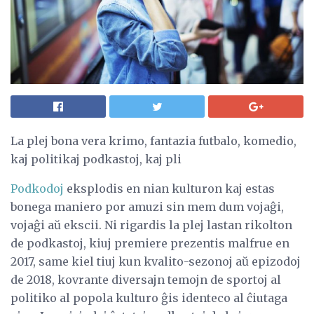
La plej bona vera krimo, fantazia futbalo, komedio,
kaj politikaj podkastoj, kaj pli
Podkodoj
eksplodis en nian kulturon kaj estas
bonega maniero por amuzi sin mem dum vojaĝi,
vojaĝi aŭ ekscii. Ni rigardis la plej lastan rikolton
de podkastoj, kiuj premiere prezentis malfrue en
2017, same kiel tiuj kun kvalito-sezonoj aŭ epizodoj
de 2018, kovrante diversajn temojn de sportoj al
politiko al popola kulturo ĝis identeco al ĉiutaga