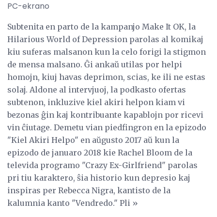
PC-ekrano
Subtenita en parto de la kampanjo Make It OK, la
Hilarious World of Depression parolas al komikaj
kiu suferas malsanon kun la celo forigi la stigmon
de mensa malsano. Ĝi ankaŭ utilas por helpi
homojn, kiuj havas deprimon, scias, ke ili ne estas
solaj. Aldone al intervjuoj, la podkasto ofertas
subtenon, inkluzive kiel akiri helpon kiam vi
bezonas ĝin kaj kontribuante kapablojn por ricevi
vin ĉiutage. Demetu vian piedfingron en la epizodo
"Kiel Akiri Helpo" en aŭgusto 2017 aŭ kun la
epizodo de januaro 2018 kie Rachel Bloom de la
televida programo "Crazy Ex-Girlfriend" parolas
pri tiu karaktero, ŝia historio kun depresio kaj
inspiras per Rebecca Nigra, kantisto de la
kalumnia kanto "Vendredo." Pli »