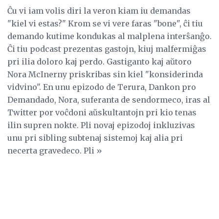
Ĉu vi iam volis diri la veron kiam iu demandas
"kiel vi estas?" Krom se vi vere faras "bone", ĉi tiu
demando kutime kondukas al malplena interŝanĝo.
Ĉi tiu podcast prezentas gastojn, kiuj malfermiĝas
pri ilia doloro kaj perdo. Gastiganto kaj aŭtoro
Nora McInerny priskribas sin kiel "konsiderinda
vidvino". En unu epizodo de Terura, Dankon pro
Demandado, Nora, suferanta de sendormeco, iras al
Twitter por voĉdoni aŭskultantojn pri kio tenas
ilin supren nokte. Pli novaj epizodoj inkluzivas
unu pri sibling subtenaj sistemoj kaj alia pri
necerta gravedeco. Pli »