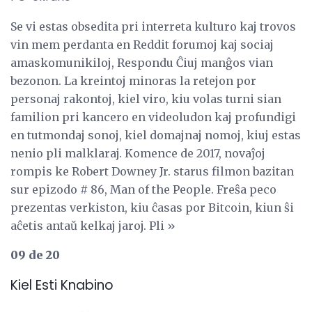
Se vi estas obsedita pri interreta kulturo kaj trovos
vin mem perdanta en Reddit forumoj kaj sociaj
amaskomunikiloj, Respondu Ĉiuj manĝos vian
bezonon. La kreintoj minoras la retejon por
personaj rakontoj, kiel viro, kiu volas turni sian
familion pri kancero en videoludon kaj profundigi
en tutmondaj sonoj, kiel domajnaj nomoj, kiuj estas
nenio pli malklaraj. Komence de 2017, novaĵoj
rompis ke Robert Downey Jr. starus filmon bazitan
sur epizodo # 86, Man of the People. Freŝa peco
prezentas verkiston, kiu ĉasas por Bitcoin, kiun ŝi
aĉetis antaŭ kelkaj jaroj. Pli »
09 de 20
Kiel Esti Knabino