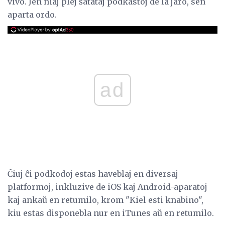
vivo. Jen niaj plej ŝatataj podkastoj de la jaro, sen
aparta ordo.
ad
Ĉiuj ĉi podkodoj estas haveblaj en diversaj
platformoj, inkluzive de iOS kaj Android-aparatoj
kaj ankaŭ en retumilo, krom "Kiel esti knabino",
kiu estas disponebla nur en iTunes aŭ en retumilo.