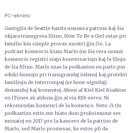
PC-ekrano
Gastigita de Seattle-bazita ununura patrino kaj ŝia
okjara transgresa filino, How To Be a Girl estas pri
familio kiu simple provas montri ĝin ĉio. La
podcast komencis kiam Marlo (ne ŝia vera nomo)
komencis registri siajn konversaciojn kaj la filojn
de ŝia filino. Marlo uzas la podkaston en parto por
eduki homojn pri transgrandaj infanoj kaj protekti
familiojn de interrompaj (se bone-signifaj)
demandoj kaj komentoj. Aboni al Kiel Kiel Knabino
en iTunes aŭ aldonu ĝin al via RSS-servo; Ni
rekomendas komenci de la komenco. Noto: ĉi tiu
podkastizo estis sur hiato dum proksimume ses
monatoj en 2017 pro la kancero de la patrino de
Marlo, sed Marlo promesas, ke estos pli da