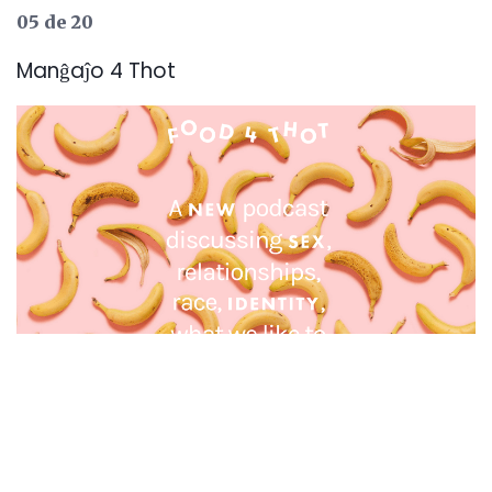
05 de 20
Manĝaĵo 4 Thot