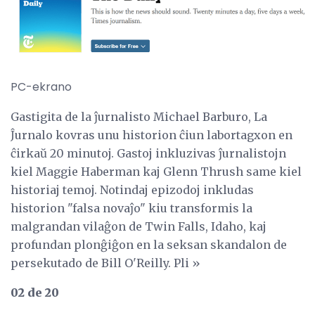
PC-ekrano
Gastigita de la ĵurnalisto Michael Barburo, La
Ĵurnalo kovras unu historion ĉiun labortagxon en
ĉirkaŭ 20 minutoj. Gastoj inkluzivas ĵurnalistojn
kiel Maggie Haberman kaj Glenn Thrush same kiel
historiaj temoj. Notindaj epizodoj inkludas
historion "falsa novaĵo" kiu transformis la
malgrandan vilaĝon de Twin Falls, Idaho, kaj
profundan plonĝiĝon en la seksan skandalon de
persekutado de Bill O'Reilly. Pli »
02 de 20