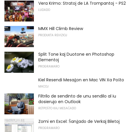
Vera Krimo: Stratoj de LA Trompantoj - PS2
LUDADO
MMX Hill Climb Review
PRODUKTA REVIZIOJ
Split Tone kaj Duotone en Photoshop
Elementoj
PROGRAMARO
Kiel Resendi Mesaĝon en Mac VIN Xa Poŝto
MACOJ
Filtrilo de sendinto de unu sendilo al iu
dosierujo en Outlook
RETPOŜTO KAJ MESAĜADO
Zomi en Excel: Ŝanĝado de Verkaj Biletoj
PROGRAMARO