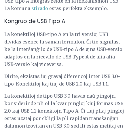
USB-tipo A integras rekte en la mekanismon USB.
La komuna
stirado
estas perfekta ekzemplo.
Kongruo de USB Tipo A
La konektiloj USB-tipo A en la tri versioj USB
dividas esence la saman formulon. Ĉi tio signifas,
ke la interŝanĝilo de USB-tipo A de ajna USB-versio
adaptos en la ricevilo de USB Type A de alia alia
USB-versio kaj viceversa.
Dirite, ekzistas iuj gravaj diferencoj inter USB 3.0-
tipo-Konektiloj kaj tiuj de USB 2.0 kaj USB 1.1.
La konektiloj de tipo USB 3.0 havas naŭ pingojn,
konsiderinde pli ol la kvar pingloj kiuj formas USB
2.0 kaj USB 1.1-konektojn Tipo A. Ĉi tiuj pliaj pingloj
estas uzataj por ebligi la pli rapidan transŝanĝan
datumon trovitan en USB 3.0 sed ili estas metitaj en