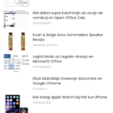
Kiel aldoni supre kolumnojn aŭ vicojn de
nombroj en Open Office Calc
PROGRAMARO
Kvart & Bolge Sono Sommeliers Speaker
Revizio
PRODUKTA REVIZIOJ
Legita Modo aŭ Legado-Aranĝo en
Microsoft Office
PROGRAMARO
Elŝuti Multoblajn Dosierojn Aŭtomate en
Google Chrome
FOLIUMILOJ
Kiel starigi Apple Watch kaj Pair kun iPhone
IPHONE & IPOD