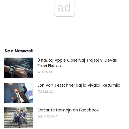
ad
See Newest
8 Kaŝitaj Apple Observaj Trajtoj Vi Devas
Provi Ekstere
WEARABLES
Jon von Tetzchner kaj la Vivaldi-Retumilo
FOLIUMILOJ
Serĉante Homojn en Facebook
SOCIA DUONA