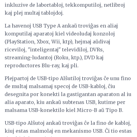
inkluzive de labortabloj, tekkomputiloj, netlibroj
kaj plej multaj tablojdoj.
La havenoj USB Type A ankaŭ troviĝas en aliaj
komputilaj aparatoj kiel videoludaj konzoloj
(PlayStation, Xbox, Wii, ktp), hejmaj aŭdivaj
riceviloj, "inteligentaj" televidiloj, DVRs,
streaming-ludantoj (Roku, ktp.), DVD kaj
reproductores Blu-ray, kaj pli.
Plejpartoj de USB-tipo Alŝutiloj troviĝas ĉe unu fino
de multaj malsamaj specoj de USB-kabloj, ĉiu
desegnita por konekti la gastigantan aparaton al iu
alia aparato, kiu ankaŭ subtenas USB, kutime per
malsama USB-konektilo kiel Micro-B aŭ Tipo B.
USB-tipo Alŝutoj ankaŭ troviĝas ĉe la fino de kabloj,
kiuj estas malmolaj en mekanismo USB. Ĉi tio estas