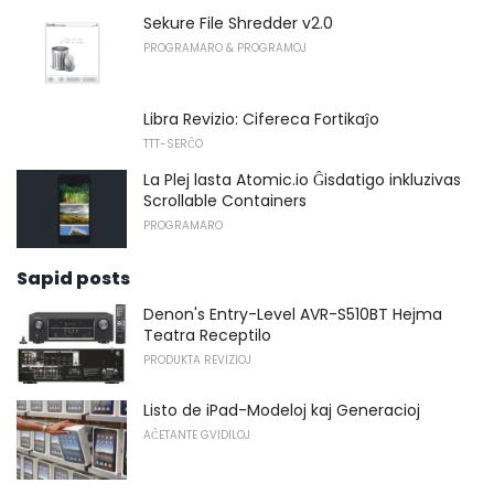
Sekure File Shredder v2.0
PROGRAMARO & PROGRAMOJ
Libra Revizio: Cifereca Fortikaĵo
TTT-SERĈO
La Plej lasta Atomic.io Ĝisdatigo inkluzivas
Scrollable Containers
PROGRAMARO
Sapid posts
Denon's Entry-Level AVR-S510BT Hejma
Teatra Receptilo
PRODUKTA REVIZIOJ
Listo de iPad-Modeloj kaj Generacioj
AĈETANTE GVIDILOJ