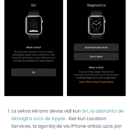
La sekva ekrano devas vidi kun
Siri, la asistanto de
aktivigita voĉo de Apple
. Kiel kun Location
Services, la agordoj de via iPhone ankaŭ uzos por