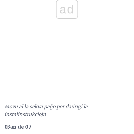
ad
Movu al la sekva paĝo por daŭrigi la
instalinstrukciojn
03an de 07