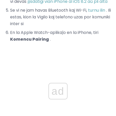
vi devas
ĝisdatigi vian iPhone al iOS 8.2 aŭ pli alta
Se vi ne jam havas Bluetooth kaj Wi-Fi,
turnu ilin
. Ili
estas, kion la Vigilo kaj telefono uzas por komuniki
inter si
En la Apple Watch-aplikaĵo en la iPhone, tiri
Komencu Pairing
.
ad