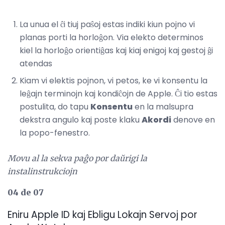
La unua el ĉi tiuj paŝoj estas indiki kiun pojno vi
planas porti la horloĝon. Via elekto determinos
kiel la horloĝo orientiĝas kaj kiaj enigoj kaj gestoj ĝi
atendas
Kiam vi elektis pojnon, vi petos, ke vi konsentu la
leĝajn terminojn kaj kondiĉojn de Apple. Ĉi tio estas
postulita, do tapu
Konsentu
en la malsupra
dekstra angulo kaj poste klaku
Akordi
denove en
la popo-fenestro.
Movu al la sekva paĝo por daŭrigi la
instalinstrukciojn
04 de 07
Eniru Apple ID kaj Ebligu Lokajn Servoj por