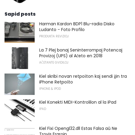
Sapid posts
Harman Kardon BDP1 Blu-radia Disko
Ludanto - Foto Profilo
PRODUKTA REVIZIOJ
La 7 Plej bonaj Seninterrompaj Potencaj
Provizoj (UPS) al Aĉeto en 2018
AĈETANTE GVIDILOJ
Kiel skribi novan retpoŝton kaj sendi ĝin tra
iPhone Retpoŝto
IPHONE & IPOD
Kiel Konekti MIDI-Kontrolilon al la iPad
IPAD
Kiel Fixi Opengl32.dll Estas Falsa aŭ Ne
Trovis Erarojn