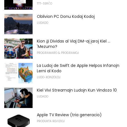
TTT-SERĈO
Oblivion PC Donu Kodaj Kodoj
LUDADO
Kion ĝi Dividas al Viaj DM-aj jaroj Kiel ...
'Mezumo?
PROGRAMARO & PROGRAMOJ
La Ludoj de Swift de Apple Helpos Infanojn
Lerni al Kodo
LUDO-KONZOLOJ
Kiel Vivi Streamajn Ludojn Kun Vindozo 10
LUDADO
Apple TV Review (tria generacio)
PRODUKTA REVIZIOJ