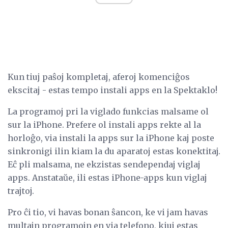
Kun tiuj paŝoj kompletaj, aferoj komenciĝos
ekscitaj - estas tempo instali apps en la Spektaklo!
La programoj pri la viglado funkcias malsame ol
sur la iPhone. Prefere ol instali apps rekte al la
horloĝo, via instali la apps sur la iPhone kaj poste
sinkronigi ilin kiam la du aparatoj estas konektitaj.
Eĉ pli malsama, ne ekzistas sendependaj viglaj
apps. Anstataŭe, ili estas iPhone-apps kun viglaj
trajtoj.
Pro ĉi tio, vi havas bonan ŝancon, ke vi jam havas
multajn programojn en via telefono, kiuj estas