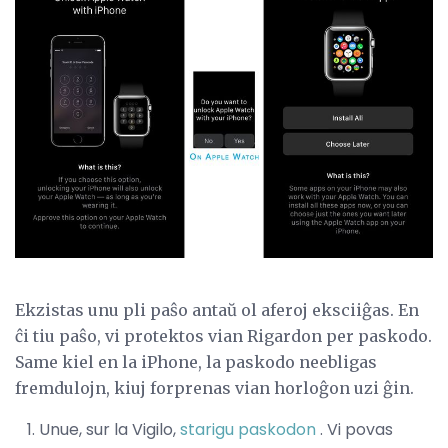
Ekzistas unu pli paŝo antaŭ ol aferoj eksciiĝas. En
ĉi tiu paŝo, vi protektos vian Rigardon per paskodo.
Same kiel en la iPhone, la paskodo neebligas
fremdulojn, kiuj forprenas vian horloĝon uzi ĝin.
Unue, sur la Vigilo,
starigu paskodon
. Vi povas