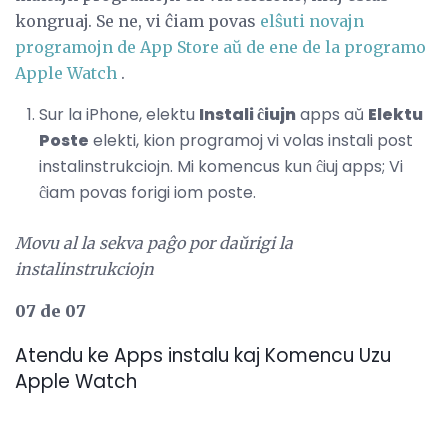
kongruaj. Se ne, vi ĉiam povas
elŝuti novajn
programojn de App Store aŭ de ene de la programo
Apple Watch
.
Sur la iPhone, elektu
Instali ĉiujn
apps aŭ
Elektu
Poste
elekti, kion programoj vi volas instali post
instalinstrukciojn. Mi komencus kun ĉiuj apps; Vi
ĉiam povas forigi iom poste.
Movu al la sekva paĝo por daŭrigi la
instalinstrukciojn
07 de 07
Atendu ke Apps instalu kaj Komencu Uzu
Apple Watch