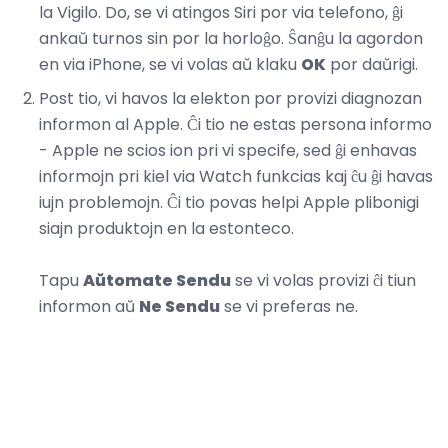
la Vigilo. Do, se vi atingos Siri por via telefono, ĝi
ankaŭ turnos sin por la horloĝo. Ŝanĝu la agordon
en via iPhone, se vi volas aŭ klaku
OK
por daŭrigi.
Post tio, vi havos la elekton por provizi diagnozan
informon al Apple. Ĉi tio ne estas persona informo
- Apple ne scios ion pri vi specife, sed ĝi enhavas
informojn pri kiel via Watch funkcias kaj ĉu ĝi havas
iujn problemojn. Ĉi tio povas helpi Apple plibonigi
siajn produktojn en la estonteco.
Tapu
Aŭtomate Sendu
se vi volas provizi ĉi tiun
informon aŭ
Ne Sendu
se vi preferas ne.