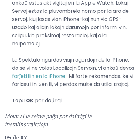
ankaŭ estos aktivigitaj en la Apple Watch. Lokaj
Servoj estas la pluvombrela nomo por la aro de
servoj, kiuj lasas vian iPhone-kaj nun via GPS-
uzado kaj aliajn lokajn datumojn por informi vin,
sciigu, kio proksimaj restoracioj, kaj aliaj
helpemaĵoj.
La Spektulo rigardas viajn agordojn de la iPhone,
do se vi ne volas Localizajn Servojn, vi ankaŭ devos
forĵeti ilin en la iPhone
. Mi forte rekomendas, ke vi
forlasu ilin. Sen ili, vi perdos multe da utilaj trajtoj.
Tapu
OK
por daŭrigi.
Movu al la sekva paĝo por daŭrigi la
instalinstrukciojn
05 de 07