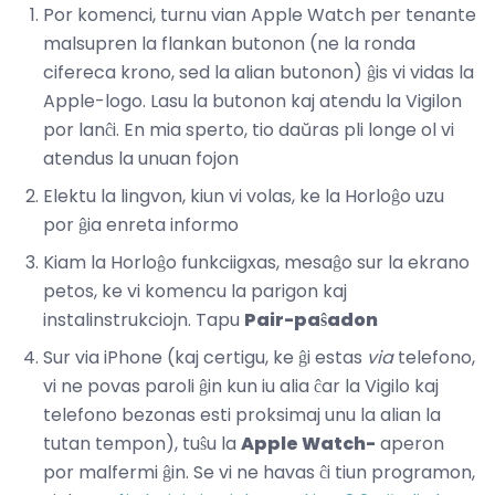
Por komenci, turnu vian Apple Watch per tenante
malsupren la flankan butonon (ne la ronda
cifereca krono, sed la alian butonon) ĝis vi vidas la
Apple-logo. Lasu la butonon kaj atendu la Vigilon
por lanĉi. En mia sperto, tio daŭras pli longe ol vi
atendus la unuan fojon
Elektu la lingvon, kiun vi volas, ke la Horloĝo uzu
por ĝia enreta informo
Kiam la Horloĝo funkciigxas, mesaĝo sur la ekrano
petos, ke vi komencu la parigon kaj
instalinstrukciojn. Tapu
Pair-paŝadon
Sur via iPhone (kaj certigu, ke ĝi estas
via
telefono,
vi ne povas paroli ĝin kun iu alia ĉar la Vigilo kaj
telefono bezonas esti proksimaj unu la alian la
tutan tempon), tuŝu la
Apple Watch-
aperon
por malfermi ĝin. Se vi ne havas ĉi tiun programon,