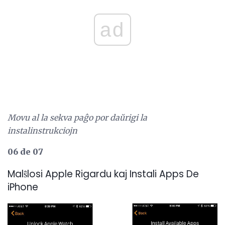
ad
Movu al la sekva paĝo por daŭrigi la
instalinstrukciojn
06 de 07
Malŝlosi Apple Rigardu kaj Instali Apps De
iPhone