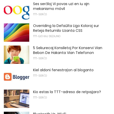
Ses serĉiloj Vi povas uzi en iu ajn
mekanismo móvil
TTT-SERĈO
Overriding la Defaŭlta Ligo Koloroj sur
Reteja Retumilo Uzanta CSS
TTT-EJO KAJ DEZAJNO
5 Sekurecaj Konsiletoj Por Konservi Vian
Bebon De Hakanta Vian Telefonon
TTT-SERĈO
Kiel aldoni fenestraĵon al bloganto
TTT-SERĈO
Kio estas la TTT-adreso de retpaĝaro?
TTT-SERĈO
Bluetooth Vs. Wi-Fi