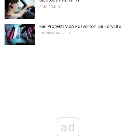
AŬTO-TEKNIKO
Kiel Protekti Vian Pasvorton De Forviŝita
INTERRETO KAJ RETO
ad