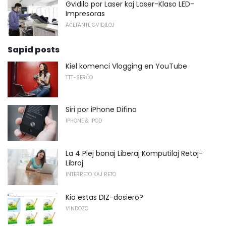
Gvidilo por Laser kaj Laser-Klaso LED-
Impresoras
AĈETANTE GVIDILOJ
Sapid posts
Kiel komenci Vlogging en YouTube
TTT-SERĈO
Siri por iPhone Difino
IPHONE & IPOD
La 4 Plej bonaj Liberaj Komputilaj Retoj-
Libroj
INTERRETO KAJ RETO
Kio estas DIZ-dosiero?
VINDOZO