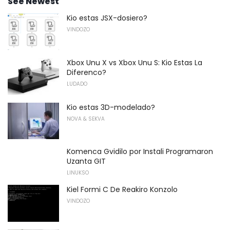
See Newest
Kio estas JSX-dosiero?
VINDOZO
Xbox Unu X vs Xbox Unu S: Kio Estas La
Diferenco?
LUDADO
Kio estas 3D-modelado?
NOVA & SEKVA
Komenca Gvidilo por Instali Programaron
Uzanta GIT
LINUKSO
Kiel Formi C De Reakiro Konzolo
VINDOZO