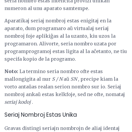
seria nombro estas intencita provizi unikan
numeron al unu aparato samtempe.
Aparatikaj seriaj nombroj estas enigitaj en la
aparato, dum programaro aŭ virtualaj seriaj
nombroj foje aplikiĝas al la uzanto, kiu uzos la
programaron. Alivorte, seria nombro uzata por
programprogramoj estas ligita al la aĉetanto, ne tiu
specifa kopio de la programo.
Noto:
La termino seria nombro ofte estas
mallongigita al nur
S / N
aŭ
SN
, precipe kiam la
vorto antaŭas realan serion nombro sur io. Seriaj
nombroj ankaŭ estas kelkfoje, sed ne ofte, nomataj
seriaj kodoj
.
Seriaj Nombroj Estas Unika
Gravas distingi seriajn nombrojn de aliaj identaj