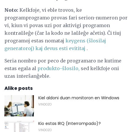
Noto:
Kelkfoje, vi eble trovos, ke
programprogramo provas fari serion-numeron por
vi, kiun vi povas uzi por aktivigi programon
kontraŭleĝe (ĉar la kodo ne laŭleĝe aĉetis). Ĉi tiuj
programoj estas nomataj
keygens (ŝlosilaj
generatoroj) kaj devus esti evititaj
.
Seria nombro por peco de programaro ne kutime
estas egala al
produkto-ŝlosilo,
sed kelkfoje oni
uzas interŝanĝeble.
Alike posts
Kiel aldoni duan monitoron en Windows
VINDOZO
Kio estas IRQ (Interrompado)?
VINDOZO