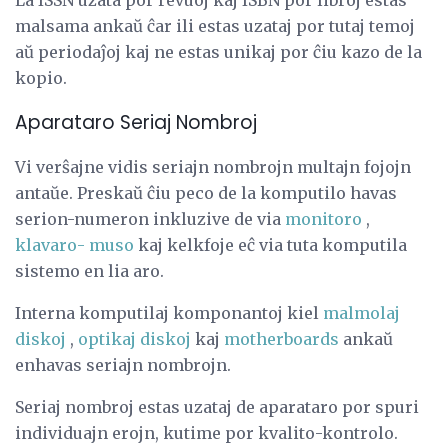
La ISSN uzata por revuoj kaj ISBN por libroj estas
malsama ankaŭ ĉar ili estas uzataj por tutaj temoj
aŭ periodaĵoj kaj ne estas unikaj por ĉiu kazo de la
kopio.
Aparataro Seriaj Nombroj
Vi verŝajne vidis seriajn nombrojn multajn fojojn
antaŭe. Preskaŭ ĉiu peco de la komputilo havas
serion-numeron inkluzive de via
monitoro
,
klavaro-
muso
kaj kelkfoje eĉ via tuta komputila
sistemo en lia aro.
Interna komputilaj komponantoj kiel
malmolaj
diskoj
,
optikaj diskoj
kaj
motherboards
ankaŭ
enhavas seriajn nombrojn.
Seriaj nombroj estas uzataj de aparataro por spuri
individuajn erojn, kutime por kvalito-kontrolo.