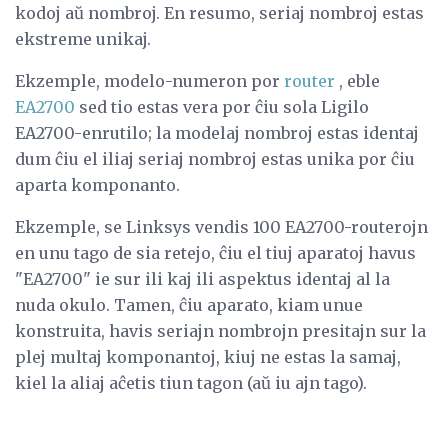
kodoj aŭ nombroj. En resumo, seriaj nombroj estas
ekstreme unikaj.
Ekzemple, modelo-numeron por
router
, eble
EA2700
sed tio estas vera por ĉiu sola Ligilo
EA2700-enrutilo; la modelaj nombroj estas identaj
dum ĉiu el iliaj seriaj nombroj estas unika por ĉiu
aparta komponanto.
Ekzemple, se Linksys vendis 100 EA2700-routerojn
en unu tago de sia retejo, ĉiu el tiuj aparatoj havus
"EA2700" ie sur ili kaj ili aspektus identaj al la
nuda okulo. Tamen, ĉiu aparato, kiam unue
konstruita, havis seriajn nombrojn presitajn sur la
plej multaj komponantoj, kiuj ne estas la samaj,
kiel la aliaj aĉetis tiun tagon (aŭ iu ajn tago).