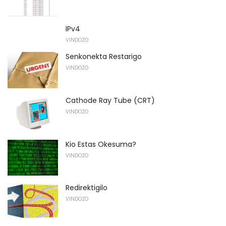
IPv4
VINDOZO
Senkonekta Restarigo
VINDOZO
Cathode Ray Tube (CRT)
VINDOZO
Kio Estas Okesuma?
VINDOZO
Redirektigilo
VINDOZO