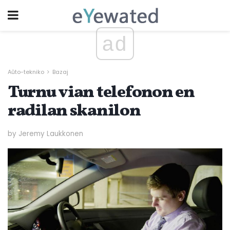
ad
Aŭto-tekniko
Bazaj
Turnu vian telefonon en
radilan skanilon
by Jeremy Laukkonen