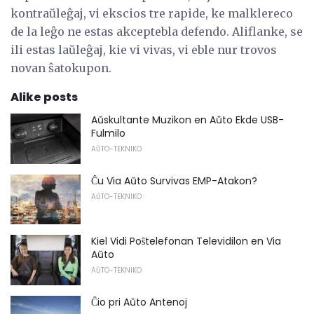
kontraŭleĝaj, vi ekscios tre rapide, ke malklereco
de la leĝo ne estas akceptebla defendo. Aliflanke, se
ili estas laŭleĝaj, kie vi vivas, vi eble nur trovos
novan ŝatokupon.
Alike posts
Aŭskultante Muzikon en Aŭto Ekde USB-
Fulmilo
AŬTO-TEKNIKO
Ĉu Via Aŭto Survivas EMP-Atakon?
AŬTO-TEKNIKO
Kiel Vidi Poŝtelefonan Televidilon en Via
Aŭto
AŬTO-TEKNIKO
Ĉio pri Aŭto Antenoj