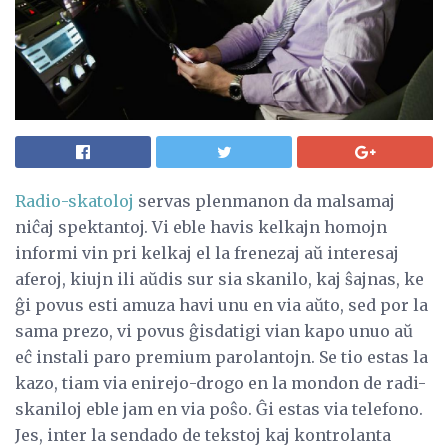
Radio-skatoloj
servas plenmanon da malsamaj
niĉaj spektantoj. Vi eble havis kelkajn homojn
informi vin pri kelkaj el la frenezaj aŭ interesaj
aferoj, kiujn ili aŭdis sur sia skanilo, kaj ŝajnas, ke
ĝi povus esti amuza havi unu en via aŭto, sed por la
sama prezo, vi povus ĝisdatigi vian kapo unuo aŭ
eĉ instali paro premium parolantojn. Se tio estas la
kazo, tiam via enirejo-drogo en la mondon de radi-
skaniloj eble jam en via poŝo. Ĝi estas via telefono.
Jes, inter la sendado de tekstoj kaj kontrolanta