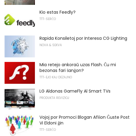
Kio estas Feedly?
TTT-SERĈO
Rapida Konsiletoj por Interesa CG Lighting
NOVA & SEKVA
Mia retejo ankoraŭ uzas Flash. Ĉu mi
bezonas fari ŝanĝon?
TTT-EJO KAJ DEZAJNO
LG Aldonas GameFly Al Smart TVs
PRODUKTA REVIZIOJ
Vojoj por Promoci Blogan Afiŝon Ĝuste Post
Vi Eldoni ĝin
TTT-SERĈO