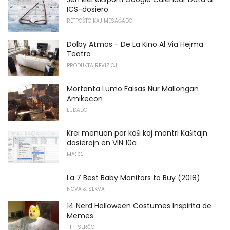
ICS-dosiero
RETPOŜTO KAJ MESAĜADO
Dolby Atmos - De La Kino Al Via Hejma
Teatro
PRODUKTA REVIZIOJ
Mortanta Lumo Falsas Nur Mallongan
Amikecon
LUDADO
Krei menuon por kaŝi kaj montri Kaŝitajn
dosierojn en VIN 10a
MACOJ
La 7 Best Baby Monitors to Buy (2018)
NOVA & SEKVA
14 Nerd Halloween Costumes Inspirita de
Memes
TTT-SERĈO