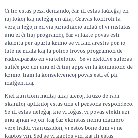
Ĉi tio estas peza demando, ĉar ili estas laŭleĝaj en
iuj lokoj kaj neleĝaj en aliaj. Gravas kontroli la
verajn leĝojn en via jurisdikcio antaŭ ol vi instalas
unu el ĉi tiuj programoj, ĉar vi fakte povas esti
akuzita per aparta krimo se vi iam arestis por io
tute ne rilata kaj la polico trovos programon de
radioaparato en via telefono. . Se vi efektive suferas
sufiĉe por uzi unu el ĉi tiuj apps en la komisiono de
krimo, tiam la konsekvencoj povas esti eĉ pli
malĝentilaj.
Kiel kun tiom multaj aliaj aferoj, la uzo de radi-
skaniloj-aplikiloj estas unu el persona respondeco.
Se ili estas neleĝaj, kie vi loĝas, vi povas elekti uzi
unu ajnan vojon, kaj ĉar ekzistas neniu maniero
vere trakti vian uzadon, vi estos bone dum vi ne
kaptos vin. Sed se vi kaptos vin, kaj ili estas