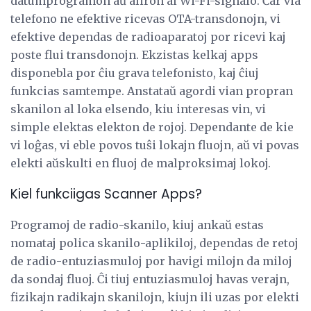
datumprogramon aŭ aliron al Wi-Fi-signalo. Ĉar via
telefono ne efektive ricevas OTA-transdonojn, vi
efektive dependas de radioaparatoj por ricevi kaj
poste flui transdonojn. Ekzistas kelkaj apps
disponebla por ĉiu grava telefonisto, kaj ĉiuj
funkcias samtempe. Anstataŭ agordi vian propran
skanilon al loka elsendo, kiu interesas vin, vi
simple elektas elekton de rojoj. Dependante de kie
vi loĝas, vi eble povos tuŝi lokajn fluojn, aŭ vi povas
elekti aŭskulti en fluoj de malproksimaj lokoj.
Kiel funkciigas Scanner Apps?
Programoj de radio-skanilo, kiuj ankaŭ estas
nomataj polica skanilo-aplikiloj, dependas de retoj
de radio-entuziasmuloj por havigi milojn da miloj
da sondaj fluoj. Ĉi tiuj entuziasmuloj havas verajn,
fizikajn radikajn skanilojn, kiujn ili uzas por elekti