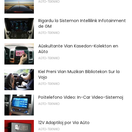
AŬTO-TEKNIKO
Rigardu la Sistemon Intellilink Infotainment
de GM
AŬTO-TEKNIKO
Aŭskultante Vian Kasedon-Kolekton en
Aŭto
AŬTO-TEKNIKO
Kiel Preni Vian Muzikan Bibliotekon Sur la
Vojo
AŬTO-TEKNIKO
Poŝtelefono Video: In-Car Video-Sistemoj
AŬTO-TEKNIKO
12V Adaptiloj por Via Aŭto
AŬTO-TEKNIKO