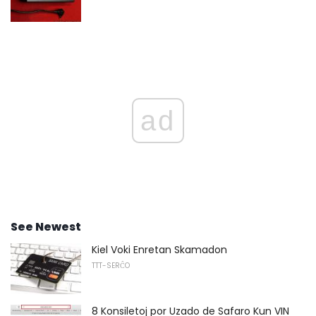
ad
See Newest
Kiel Voki Enretan Skamadon
TTT-SERĈO
8 Konsiletoj por Uzado de Safaro Kun VIN