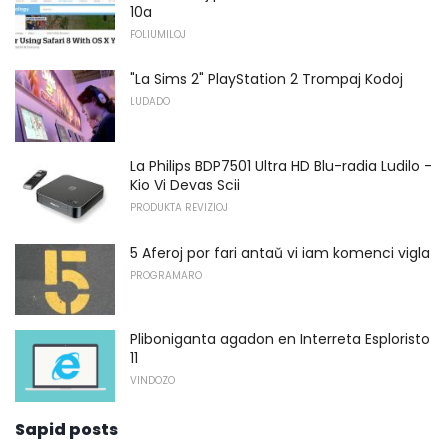
10a
FOLIUMILOJ
"La Sims 2" PlayStation 2 Trompaj Kodoj
LUDADO
La Philips BDP7501 Ultra HD Blu-radia Ludilo -
Kio Vi Devas Scii
PRODUKTA REVIZIOJ
5 Aferoj por fari antaŭ vi iam komenci vigla
PROGRAMARO
Pliboniganta agadon en Interreta Esploristo
11
VINDOZO
Sapid posts