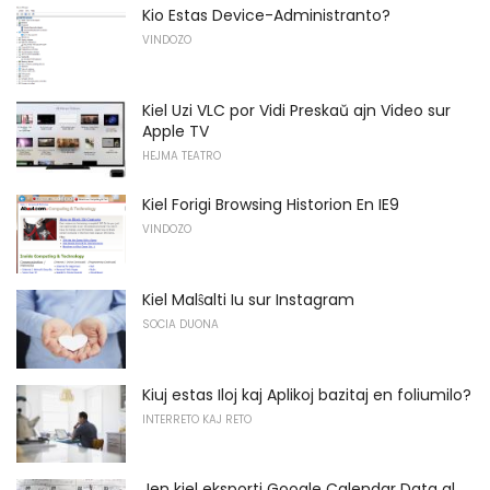
Kio Estas Device-Administranto?
VINDOZO
Kiel Uzi VLC por Vidi Preskaŭ ajn Video sur
Apple TV
HEJMA TEATRO
Kiel Forigi Browsing Historion En IE9
VINDOZO
Kiel Malŝalti Iu sur Instagram
SOCIA DUONA
Kiuj estas Iloj kaj Aplikoj bazitaj en foliumilo?
INTERRETO KAJ RETO
Jen kiel eksporti Google Calendar Data al