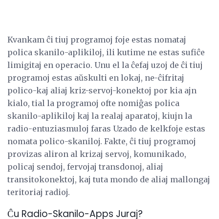
Kvankam ĉi tiuj programoj foje estas nomataj
polica skanilo-aplikiloj, ili kutime ne estas sufiĉe
limigitaj en operacio. Unu el la ĉefaj uzoj de ĉi tiuj
programoj estas aŭskulti en lokaj, ne-ĉifritaj
polico-kaj aliaj kriz-servoj-konektoj por kia ajn
kialo, tial la programoj ofte nomiĝas polica
skanilo-aplikiloj kaj la realaj aparatoj, kiujn la
radio-entuziasmuloj faras Uzado de kelkfoje estas
nomata polico-skaniloj. Fakte, ĉi tiuj programoj
provizas aliron al krizaj servoj, komunikado,
policaj sendoj, fervojaj transdonoj, aliaj
transitokonektoj, kaj tuta mondo de aliaj mallongaj
teritoriaj radioj.
Ĉu Radio-Skanilo-Apps Juraj?