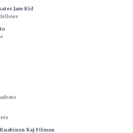
kater Jam Kid
fellows
to
se
adoato
sers
 Knabinon Kaj Filmon