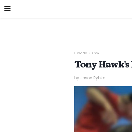
Ludado
Xbox
Tony Hawk's 
by Jason Rybka