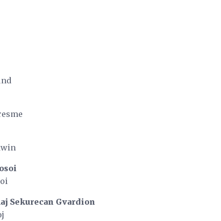
und
resme
dwin
osoi
oi
aj Sekurecan Gvardion
oj