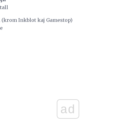
tall
 (krom Inkblot kaj Gamestop)
de
ad