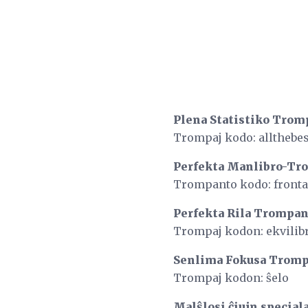
Plena Statistiko Trom
Trompaj kodo: allthebes
Perfekta Manlibro-Tr
Trompanto kodo: front
Perfekta Rila Trompa
Trompaj kodon: ekvilibr
Senlima Fokusa Trom
Trompaj kodon: ŝelo
Malŝlosi ĉiujn special