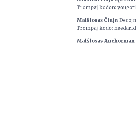
Trompaj kodon: yougoti
Malŝlosas Ĉiujn
Decojn
Trompaj kodo: needari
Malŝlosas Anchorman