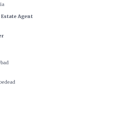
ia
 Estate Agent
er
ybad
bedead