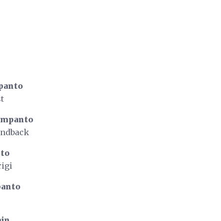
panto
t
ompanto
andback
nto
igi
panto
ajn