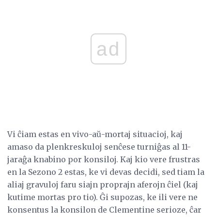
ad
Vi ĉiam estas en vivo-aŭ-mortaj situacioj, kaj
amaso da plenkreskuloj senĉese turniĝas al 11-
jaraĝa knabino por konsiloj. Kaj kio vere frustras
en la Sezono 2 estas, ke vi devas decidi, sed tiam la
aliaj gravuloj faru siajn proprajn aferojn ĉiel (kaj
kutime mortas pro tio). Ĝi supozas, ke ili vere ne
konsentus la konsilon de Clementine serioze, ĉar