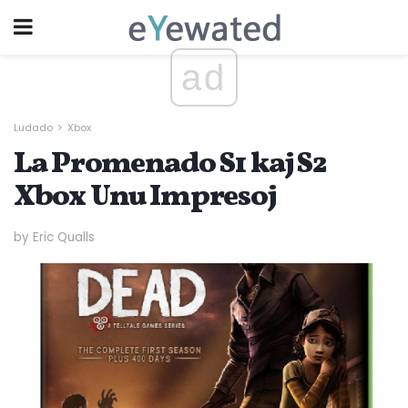
ad
Ludado
Xbox
La Promenado S1 kaj S2
Xbox Unu Impresoj
by Eric Qualls