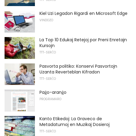
Kiel Uzi Legadon Rigardi en Microsoft Edge
VINDOZO
La Top 10 Edukaj Retejoj por Preni Enretajn
Kursojn
TTT-SERĈO
Pasvorta politiko: Konservi Pasvortojn
Uzanta Reverteblan Kifradon
TTT-SERĈO
Paĝo-aranĝo
PROGRAMARO
Kanto Etikedoj: La Graveco de
Metadatumoj en Muzikaj Dosieroj
TTT-SERĈO