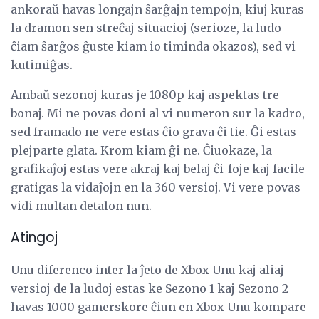
ankoraŭ havas longajn ŝarĝajn tempojn, kiuj kuras
la dramon sen streĉaj situacioj (serioze, la ludo
ĉiam ŝarĝos ĝuste kiam io timinda okazos), sed vi
kutimiĝas.
Ambaŭ sezonoj kuras je 1080p kaj aspektas tre
bonaj. Mi ne povas doni al vi numeron sur la kadro,
sed framado ne vere estas ĉio grava ĉi tie. Ĝi estas
plejparte glata. Krom kiam ĝi ne. Ĉiuokaze, la
grafikaĵoj estas vere akraj kaj belaj ĉi-foje kaj facile
gratigas la vidaĵojn en la 360 versioj. Vi vere povas
vidi multan detalon nun.
Atingoj
Unu diferenco inter la ĵeto de Xbox Unu kaj aliaj
versioj de la ludoj estas ke Sezono 1 kaj Sezono 2
havas 1000 gamerskore ĉiun en Xbox Unu kompare