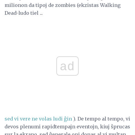
milionon da tipoj de zombies (ekzistas Walking
Dead-ludo tiel ...
ad
sed vi vere ne volas ludi ĝin
). De tempo al tempo, vi
devos plenumi rapidtempajn eventojn, kiuj ŝprucas
sur la ekrano, sed ĝenerale oni donas al vi multan