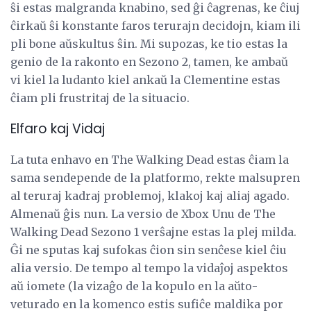
ŝi estas malgranda knabino, sed ĝi ĉagrenas, ke ĉiuj
ĉirkaŭ ŝi konstante faros terurajn decidojn, kiam ili
pli bone aŭskultus ŝin. Mi supozas, ke tio estas la
genio de la rakonto en Sezono 2, tamen, ke ambaŭ
vi kiel la ludanto kiel ankaŭ la Clementine estas
ĉiam pli frustritaj de la situacio.
Elfaro kaj Vidaj
La tuta enhavo en The Walking Dead estas ĉiam la
sama sendepende de la platformo, rekte malsupren
al teruraj kadraj problemoj, klakoj kaj aliaj agado.
Almenaŭ ĝis nun. La versio de Xbox Unu de The
Walking Dead Sezono 1 verŝajne estas la plej milda.
Ĝi ne sputas kaj sufokas ĉion sin senĉese kiel ĉiu
alia versio. De tempo al tempo la vidaĵoj aspektos
aŭ iomete (la vizaĝo de la kopulo en la aŭto-
veturado en la komenco estis sufiĉe maldika por