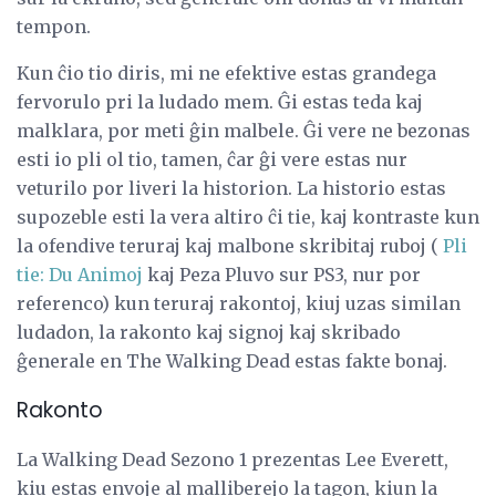
tempon.
Kun ĉio tio diris, mi ne efektive estas grandega
fervorulo pri la ludado mem. Ĝi estas teda kaj
malklara, por meti ĝin malbele. Ĝi vere ne bezonas
esti io pli ol tio, tamen, ĉar ĝi vere estas nur
veturilo por liveri la historion. La historio estas
supozeble esti la vera altiro ĉi tie, kaj kontraste kun
la ofendive teruraj kaj malbone skribitaj ruboj (
Pli
tie: Du Animoj
kaj Peza Pluvo sur PS3, nur por
referenco) kun teruraj rakontoj, kiuj uzas similan
ludadon, la rakonto kaj signoj kaj skribado
ĝenerale en The Walking Dead estas fakte bonaj.
Rakonto
La Walking Dead Sezono 1 prezentas Lee Everett,
kiu estas envoje al malliberejo la tagon, kiun la