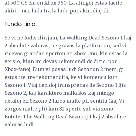
al 500 GS ĉiu en Xbox 360. La atingoj estas facile
akiri - nur ludu tra la ludo por akiri ĉiuj ili.
Fundo Linio
Se vi ne ludis ilin jam, La Walking Dead Sezono 1 kaj
2 absolute valoras, ne gravas la platformon, sed vi
ricevos grandan sperton en Xbox Unu, kiu estas la
versio, kiun mi devas rekomendi de ĉi tie. por
Xbox-fanoj. Dum vi povas ludi Sezonon 2 mem, ĝi
estas tre, tre rekomendita, ke vi komencu kun
Sezono 1. Viaj decidoj transprenas de Sezono 1 ĝis
Sezono 2, kaj karaktero malkaŝos kaj intrigo
detaloj en Sezono 2 faros multe pli sentita (kaj Vi
zorgos multe pli) kun S1-sperto sub via zono.
Entute, The Walking Dead Sezonoj 1 kaj 2 absolute
valoras ludi.