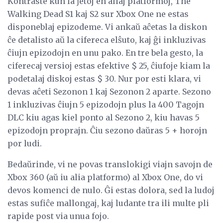
Kontraste kun la ĵetoj en aliaj platformoj, The
Walking Dead S1 kaj S2 sur Xbox One ne estas
disponeblaj epizodeme. Vi ankaŭ aĉetas la diskon
ĉe detalisto aŭ la cifereca elŝuto, kaj ĝi inkluzivas
ĉiujn epizodojn en unu pako. En tre bela gesto, la
ciferecaj versioj estas efektive $ 25, ĉiufoje kiam la
podetalaj diskoj estas $ 30. Nur por esti klara, vi
devas aĉeti Sezonon 1 kaj Sezonon 2 aparte. Sezono
1 inkluzivas ĉiujn 5 epizodojn plus la 400 Tagojn
DLC kiu agas kiel ponto al Sezono 2, kiu havas 5
epizodojn proprajn. Ĉiu sezono daŭras 5 + horojn
por ludi.
Bedaŭrinde, vi ne povas translokigi viajn savojn de
Xbox 360 (aŭ iu alia platformo) al Xbox One, do vi
devos komenci de nulo. Ĝi estas dolora, sed la ludoj
estas sufiĉe mallongaj, kaj ludante tra ili multe pli
rapide post via unua fojo.