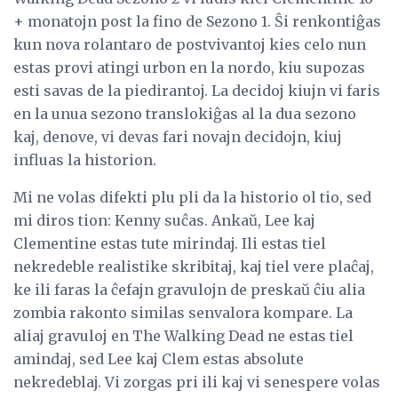
+ monatojn post la fino de Sezono 1. Ŝi renkontiĝas
kun nova rolantaro de postvivantoj kies celo nun
estas provi atingi urbon en la nordo, kiu supozas
esti savas de la piedirantoj. La decidoj kiujn vi faris
en la unua sezono translokiĝas al la dua sezono
kaj, denove, vi devas fari novajn decidojn, kiuj
influas la historion.
Mi ne volas difekti plu pli da la historio ol tio, sed
mi diros tion: Kenny suĉas. Ankaŭ, Lee kaj
Clementine estas tute mirindaj. Ili estas tiel
nekredeble realistike skribitaj, kaj tiel vere plaĉaj,
ke ili faras la ĉefajn gravulojn de preskaŭ ĉiu alia
zombia rakonto similas senvalora kompare. La
aliaj gravuloj en The Walking Dead ne estas tiel
amindaj, sed Lee kaj Clem estas absolute
nekredeblaj. Vi zorgas pri ili kaj vi senespere volas