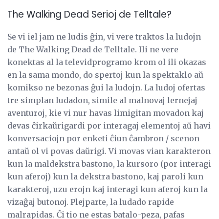
The Walking Dead Serioj de Telltale?
Se vi iel jam ne ludis ĝin, vi vere traktos la ludojn
de The Walking Dead de Telltale. Ili ne vere
konektas al la televidprogramo krom ol ili okazas
en la sama mondo, do spertoj kun la spektaklo aŭ
komikso ne bezonas ĝui la ludojn. La ludoj ofertas
tre simplan ludadon, simile al malnovaj lernejaj
aventuroj, kie vi nur havas limigitan movadon kaj
devas ĉirkaŭrigardi por interagaj elementoj aŭ havi
konversaciojn por enketi ĉiun ĉambron / scenon
antaŭ ol vi povas daŭrigi. Vi movas vian karakteron
kun la maldekstra bastono, la kursoro (por interagi
kun aferoj) kun la dekstra bastono, kaj paroli kun
karakteroj, uzu erojn kaj interagi kun aferoj kun la
vizaĝaj butonoj. Plejparte, la ludado rapide
malrapidas. Ĉi tio ne estas batalo-peza, pafas