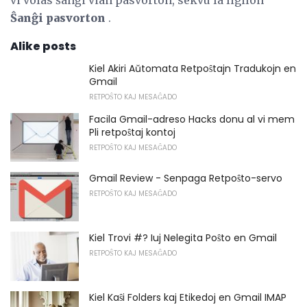
Ŝanĝi pasvorton
.
Alike posts
Kiel Akiri Aŭtomata Retpoŝtajn Tradukojn en
Gmail
RETPOŜTO KAJ MESAĜADO
Facila Gmail-adreso Hacks donu al vi mem
Pli retpoŝtaj kontoj
RETPOŜTO KAJ MESAĜADO
Gmail Review - Senpaga Retpoŝto-servo
RETPOŜTO KAJ MESAĜADO
Kiel Trovi #? Iuj Nelegita Poŝto en Gmail
RETPOŜTO KAJ MESAĜADO
Kiel Kaŝi Folders kaj Etikedoj en Gmail IMAP