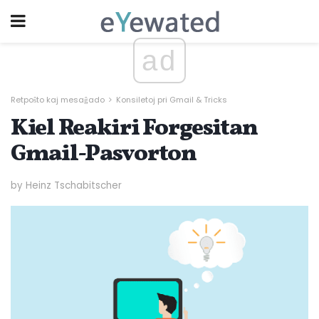
ad
Retpoŝto kaj mesaĝado
Konsiletoj pri Gmail & Tricks
Kiel Reakiri Forgesitan
Gmail-Pasvorton
by Heinz Tschabitscher