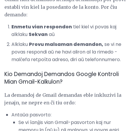
establi vin kiel la posedanto de la konto. Por ĉiu
demando:
Enmetu vian respondon
tiel kiel vi povas kaj
alklaku
Sekvan
aŭ
Alklaku
Provu malsaman demandon,
se vi ne
povas respondi aŭ ne havi aliron al la rimedo -
malĉefa retpoŝta adreso, diri aŭ telefonnumero.
Kio Demandoj Demandos Google Kontroli
Mian Gmail-Kalkulon?
La demandoj de Gmail demandas eble inkluzivi la
jenajn, ne nepre en ĉi tiu ordo:
Antaŭa pasvorto:
Se vi ŝanĝis vian Gmail-pasvorton kaj nur
memoru la (aŭ iu) pli malnova, vi povas eniri