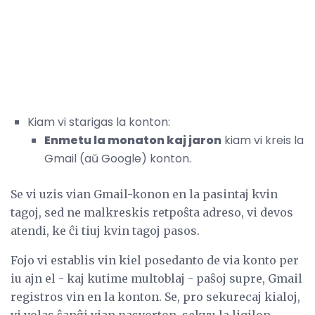
Kiam vi starigas la konton:
Enmetu la monaton kaj jaron
kiam vi kreis la
Gmail (aŭ Google) konton.
Se vi uzis vian Gmail-konon en la pasintaj kvin
tagoj, sed ne malkreskis retpoŝta adreso, vi devos
atendi, ke ĉi tiuj kvin tagoj pasos.
Fojo vi establis vin kiel posedanto de via konto per
iu ajn el - kaj kutime multoblaj - paŝoj supre, Gmail
registros vin en la konton. Se, pro sekurecaj kialoj,
vi volas ŝanĝi vian pasvorton, sekvu la ligilon