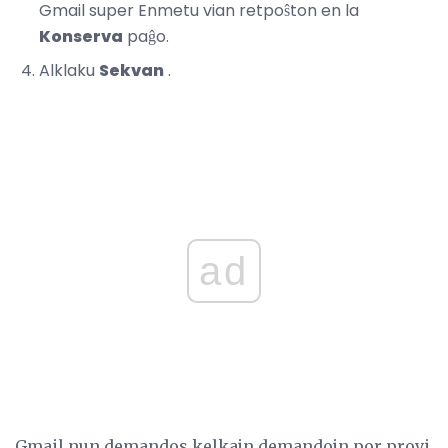
Gmail super Enmetu vian retpoŝton en la
Konserva
paĝo.
Alklaku
Sekvan
.
ad
Gmail nun demandos kelkajn demandojn por provi