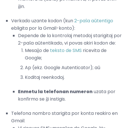
ĝin.
Verkado uzante kodon (kun
2-paŝa aŭtentigo
ebligita por la Gmail-konto):
Depende de la kontrolaj metodoj starigitaj por
2-paŝa aŭtentikado, vi povas akiri kodon de:
Mesaĝo de
teksto de SMS
ricevita de
Google;
Ap (ekz. Google Autenticator); aŭ
Koditaj reenkodoj.
Enmetu la telefonan numeron
uzata por
konfirmo se ĝi instigis.
Telefona nombro starigita por konta reakiro en
Gmail: