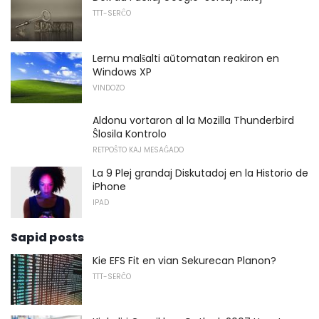
TTT-SERĈO
Lernu malŝalti aŭtomatan reakiron en
Windows XP
VINDOZO
Aldonu vortaron al la Mozilla Thunderbird
Ŝlosila Kontrolo
RETPOŜTO KAJ MESAĜADO
La 9 Plej grandaj Diskutadoj en la Historio de
iPhone
IPAD
Sapid posts
Kie EFS Fit en vian Sekurecan Planon?
TTT-SERĈO