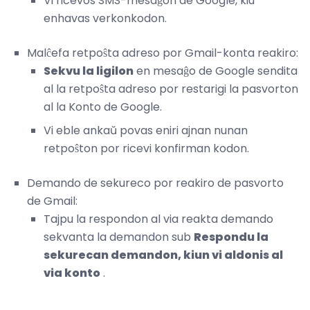
Vi ricevos SMS-mesaĝon de Google, kiu
enhavas verkonkodon.
Malĉefa retpoŝta adreso por Gmail-konta reakiro:
Sekvu la ligilon
en mesaĝo de Google sendita
al la retpoŝta adreso por restarigi la pasvorton
al la Konto de Google.
Vi eble ankaŭ povas eniri ajnan nunan
retpoŝton por ricevi konfirman kodon.
Demando de sekureco por reakiro de pasvorto
de Gmail:
Tajpu la respondon al via reakta demando
sekvanta la demandon sub
Respondu la
sekurecan demandon, kiun vi aldonis al
via konto
.