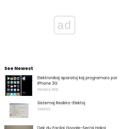
ad
See Newest
Elektronikaj aparatoj kaj programaro por
iPhone 3G
IPHONE & IPOD
Sistemaj Reakiro-Elektoj
VINDOZO
Dek du Facilaj Google-Serĉaj Hakoj