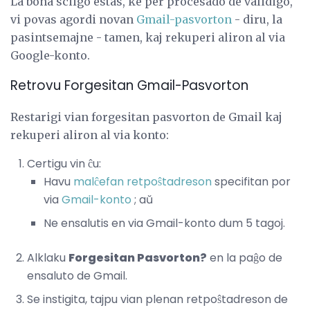
La bona sciigo estas, ke per procesado de validigo,
vi povas agordi novan
Gmail-pasvorton
- diru, la
pasintsemajne - tamen, kaj rekuperi aliron al via
Google-konto.
Retrovu Forgesitan Gmail-Pasvorton
Restarigi vian forgesitan pasvorton de Gmail kaj
rekuperi aliron al via konto:
Certigu vin ĉu:
Havu
malĉefan retpoŝtadreson
specifitan por
via
Gmail-konto
; aŭ
Ne ensalutis en via Gmail-konto dum 5 tagoj.
Alklaku
Forgesitan Pasvorton?
en la paĝo de
ensaluto de Gmail.
Se instigita, tajpu vian plenan retpoŝtadreson de