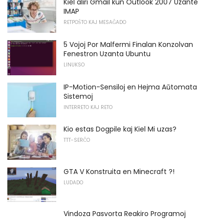
Kiel aliri Gmail kun Outlook 2007 Uzante
IMAP
RETPOŜTO KAJ MESAĜADO
5 Vojoj Por Malfermi Finalan Konzolvan
Fenestron Uzanta Ubuntu
LINUKSO
IP-Motion-Sensiloj en Hejma Aŭtomata
Sistemoj
INTERRETO KAJ RETO
Kio estas Dogpile kaj Kiel Mi uzas?
TTT-SERĈO
GTA V Konstruita en Minecraft ?!
LUDADO
Vindoza Pasvorta Reakiro Programoj