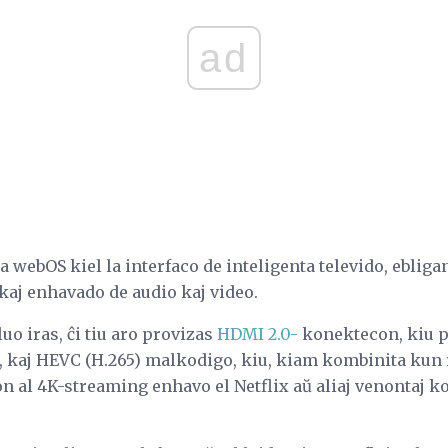
ad
webOS kiel la interfaco de inteligenta televido, ebligan
kaj enhavado de audio kaj video.
uo iras, ĉi tiu aro provizas
HDMI 2.0-
konektecon, kiu 
j, kaj HEVC (H.265) malkodigo, kiu, kiam kombinita kun
n al 4K-streaming enhavo el Netflix aŭ aliaj venontaj k