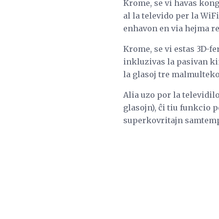
Krome, se vi havas kongr
al la televido per la WiF
enhavon en via hejma ret
Krome, se vi estas 3D-fe
inkluzivas la pasivan k
la glasoj tre malmultekos
Alia uzo por la televidi
glasojn), ĉi tiu funkci
superkovritajn samtempe,