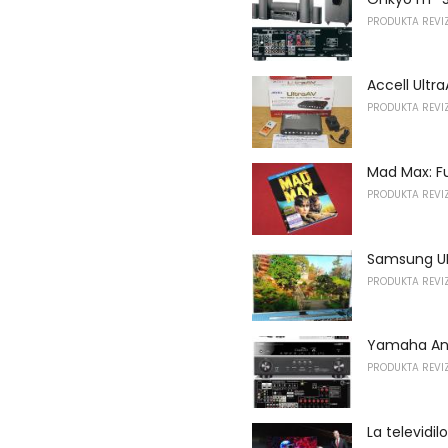
PRODUKTA REVIZ
Accell Ultra
PRODUKTA REVIZ
Mad Max: Fu
PRODUKTA REVIZ
Samsung UN
PRODUKTA REVIZ
Yamaha Anon
PRODUKTA REVIZ
La televidi