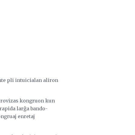
te pli intuicialan aliron
provizas kongruon kun
 rapida larĝa bando-
ongruaj enretaj