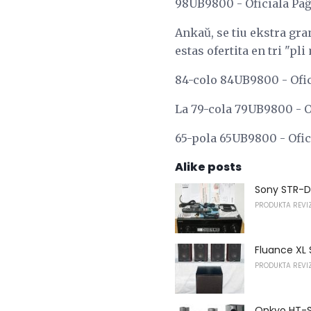
98UB9800 - Oficiala Pa
Ankaŭ, se tiu ekstra gra
estas ofertita en tri "p
84-colo 84UB9800 - Ofic
La 79-cola 79UB9800 - O
65-pola 65UB9800 - Ofic
Alike posts
Sony STR-DH
PRODUKTA REVIZ
Fluance XL 
PRODUKTA REVIZ
Onkyo HT-S