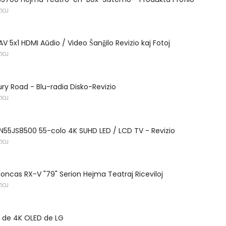
IOJ
AV 5x1 HDMI Aŭdio / Video Ŝanĝilo Revizio kaj Fotoj
IOJ
ry Road - Blu-radia Disko-Revizio
IOJ
55JS8500 55-colo 4K SUHD LED / LCD TV - Revizio
IOJ
cas RX-V "79" Serion Hejma Teatraj Riceviloj
IOJ
lo de 4K OLED de LG