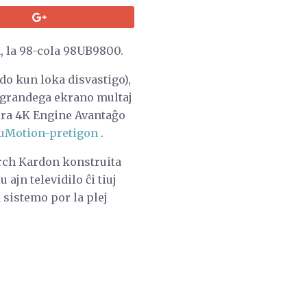
n, la 98-cola 98UB9800.
o kun loka disvastigo),
 grandega ekrano multaj
Vera 4K Engine Avantaĝo
uMotion-pretigon
.
arch Kardon konstruita
ajn televidilo ĉi tiuj
sistemo por la plej