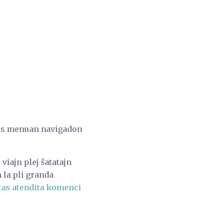
zas menuan navigadon
viajn plej ŝatatajn
 la pli granda
tas atendita komenci