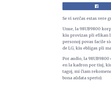
Se vi serĉas estas vere 
Unue, la 98UB9800 korpi
kiu provizas pli efikan
personoj povas facile si
de LG, kiu ebligas pli m
Por audio, la 98UB9800 
en la kadron por tiuj, k
tagoj, mi ĉiam rekomend
bona aŭdata sperto).