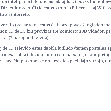
ua inteligenta telefono aŭ tablojdo, vi povas flui enhavo
i Direct-funkcio. Ĉi tio estas krom la Ethernet kaj Wifi-k
o aŭ interreto.
rvorulo (kaj se vi ne estas ĉi tiu aro povas ŝanĝi vian 
inon 3D de LG kiu provizas tre komfortan 3D-vidadon per
taj (2 paroj inkluzivita).
loj de 3D-televido estas duobla ludludo (tamen postulas s
o permesas al la televido montri du malsamajn kompletaj
 sed ĉiu persono, se oni uzas la specialajn vitrojn, nur 