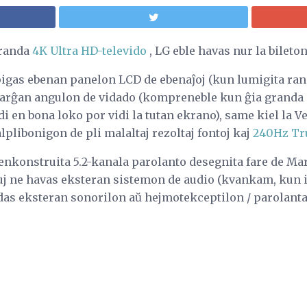
granda
4K Ultra HD-televido
, LG eble havas nur la bileto
gas ebenan panelon LCD de ebenaĵoj (kun lumigita rand
 larĝan angulon de vidado (kompreneble kun ĝia granda
di en bona loko por vidi la tutan ekrano), same kiel la 
alplibonigon de pli malaltaj rezoltaj fontoj kaj
240Hz Tr
enkonstruita 5.2-kanala parolanto desegnita fare de M
iuj ne havas eksteran sistemon de audio (kvankam, kun iu 
as eksteran sonorilon aŭ hejmotekceptilon / parolanta 