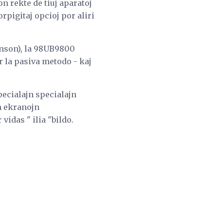
n rekte de tiuj aparatoj
orpigitaj opcioj por aliri
menson), la 98UB9800
 la pasiva metodo - kaj
pecialajn specialajn
n ekranojn
vidas " ilia "bildo.