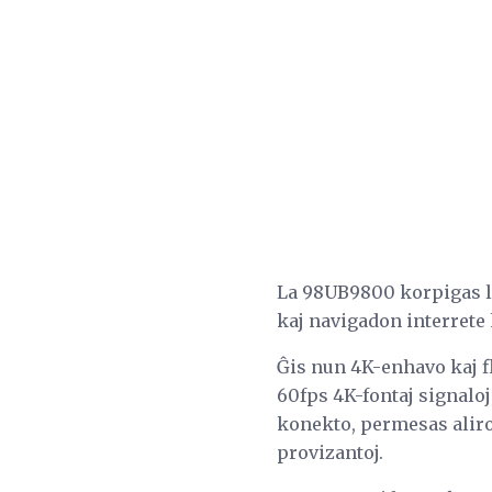
La 98UB9800 korpigas la 
kaj navigadon interrete 
Ĝis nun 4K-enhavo kaj fl
60fps 4K-fontaj signalo
konekto, permesas aliro
provizantoj.