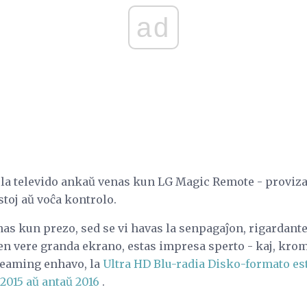
ad
 la televido ankaŭ venas kun LG Magic Remote - provi
stoj aŭ voĉa kontrolo.
as kun prezo, sed se vi havas la senpagaĵon, rigardante 
en vere granda ekrano, estas impresa sperto - kaj, krom
reaming enhavo, la
Ultra HD Blu-radia Disko-formato es
2015 aŭ antaŭ 2016
.