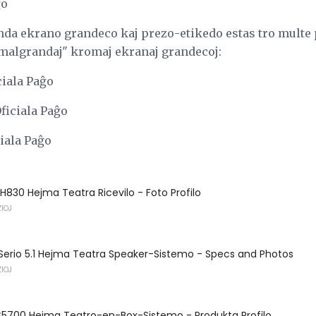
ĝo
nda ekrano grandeco kaj prezo-etikedo estas tro multe p
li malgrandaj" kromaj ekranaj grandecoj:
iala Paĝo
ficiala Paĝo
iala Paĝo
830 Hejma Teatra Ricevilo - Foto Profilo
IOJ
Serio 5.1 Hejma Teatra Speaker-Sistemo - Specs and Photos
IOJ
5700 Hejma Teatro-en-Box-Sistemo - Produkta Profilo