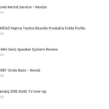
ie Rental Service - Revizio
IOJ
1040 Hejma Teatra Ricevilo Produkta Fotila Profilo
IOJ
 Mini Serio Speaker System Review
IOJ
0BT Ondo Bazo - Revizii
IOJ
taloj 2016 SUHD TV Line-Up
IOJ