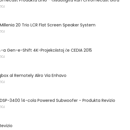
IOJ
illenia 20 Trio LCR Flat Screen Speaker System
IOJ
4-a Gen-e-Shift 4K-Projekciistoj ĉe CEDIA 2015
IOJ
gbox al Remotely Aliro Via Enhavo
IOJ
DSP-3400 14-cola Powered Subwoofer - Produkta Revizio
IOJ
Revizio