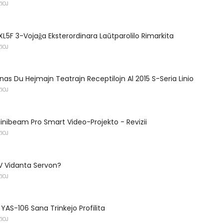
IOJ
XL5F 3-Vojaĝa Eksterordinara Laŭtparolilo Rimarkita
IOJ
as Du Hejmajn Teatrajn Receptilojn Al 2015 S-Seria Linio
IOJ
inibeam Pro Smart Video-Projekto - Revizii
IOJ
TV Vidanta Servon?
IOJ
AS-106 Sana Trinkejo Profilita
IOJ