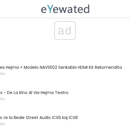
ad
Aries Hejma + Modelo NAVS502 Senkabla HDMI Kit Rekomendita
IOJ
 - De La Kino Al Via Hejma Teatro
IOJ
o ĉe la Beale Street Audio ICS6 kaj ICS8
IOJ