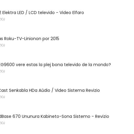
 Elektra LED / LCD televido - Video Elfaro
IOJ
s Roku-TV-Linionon por 2015
IOJ
EG9600 vere estas la plej bona televido de la mondo?
IOJ
Cast Senkabla HDa Aŭdio / Video Sistema Revizio
IOJ
Base 670 Ununura Kabineto-Sona Sistemo - Revizio
IOJ