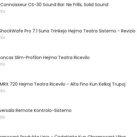
Connoisseur CS-30 Sound Bar: Ne Frills, Solid Sound
IOJ
hockWafe Pro 7.1 Suna Trinkejo Hejma Teatra Sistemo - Revizio
IOJ
ncas Slim-Profilon Hejma Teatra Ricevilo
IOJ
RX 720 Hejma Teatra Ricevilo - Alta Fino Kun Kelkaj Trupoj
IOJ
versala Remote Kontrolo-Sistemo
IOJ
mecast Produkta Linio - Ĝisdatigita Kun Chromecast Ultra