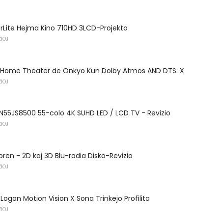
rLite Hejma Kino 710HD 3LCD-Projekto
IOJ
de Home Theater de Onkyo Kun Dolby Atmos AND DTS: X
IOJ
55JS8500 55-colo 4K SUHD LED / LCD TV - Revizio
IOJ
pren - 2D kaj 3D Blu-radia Disko-Revizio
IOJ
Logan Motion Vision X Sona Trinkejo Profilita
IOJ