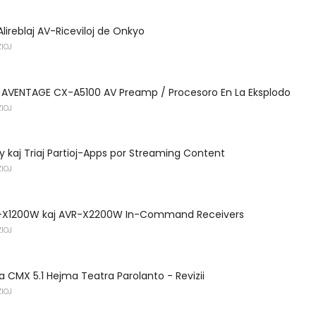
Alireblaj AV-Riceviloj de Onkyo
IOJ
AVENTAGE CX-A5100 AV Preamp / Procesoro En La Eksplodo
IOJ
ay kaj Triaj Partioj-Apps por Streaming Content
IOJ
-X1200W kaj AVR-X2200W In-Command Receivers
IOJ
 CMX 5.1 Hejma Teatra Parolanto - Revizii
IOJ