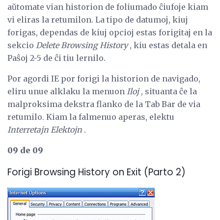
aŭtomate vian historion de foliumado ĉiufoje kiam
vi eliras la retumilon. La tipo de datumoj, kiuj
forigas, dependas de kiuj opcioj estas forigitaj en la
sekcio
Delete Browsing History
, kiu estas detala en
Paŝoj 2-5 de ĉi tiu lernilo.
Por agordi IE por forigi la historion de navigado,
eliru unue alklaku la menuon
Iloj
, situanta ĉe la
malproksima dekstra flanko de la Tab Bar de via
retumilo. Kiam la falmenuo aperas, elektu
Interretajn Elektojn
.
09 de 09
Forigi Browsing History on Exit (Parto 2)