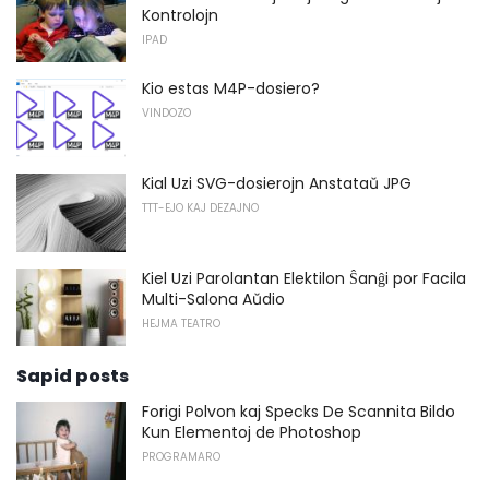
Kontrolojn
IPAD
Kio estas M4P-dosiero?
VINDOZO
Kial Uzi SVG-dosierojn Anstataŭ JPG
TTT-EJO KAJ DEZAJNO
Kiel Uzi Parolantan Elektilon Ŝanĝi por Facila
Multi-Salona Aŭdio
HEJMA TEATRO
Sapid posts
Forigi Polvon kaj Specks De Scannita Bildo
Kun Elementoj de Photoshop
PROGRAMARO