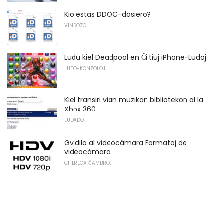
Kio estas DDOC-dosiero?
VINDOZO
Ludu kiel Deadpool en Ĉi tiuj iPhone-Ludoj
LUDO-KONZOLOJ
Kiel transiri vian muzikan bibliotekon al la
Xbox 360
LUDADO
Gvidilo al videocámara Formatoj de
videocámara
CIFERECA ĈAMBROJ