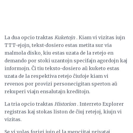
La dua opcio traktas
Kuketojn
. Kiam vi vizitas iujn
TTT-ejojn, tekst-dosiero estas metita sur via
malmola disko, kiu estas uzata de la retejo en
demando por stoki uzantojn specifajn agordojn kaj
informojn. Ĉi tiu teksto-dosiero aŭ kuketo estas
uzata de la respektiva retejo ĉiufoje kiam vi
revenos por provizi personecigitan sperton aŭ
rekuperi viajn ensalutajn kreditojn.
La tria opcio traktas
Historion
. Interreto Explorer
registras kaj stokas liston de ĉiuj retejoj, kiujn vi
vizitas.
Se vi volas forigi iujn el la menciitaj privataj