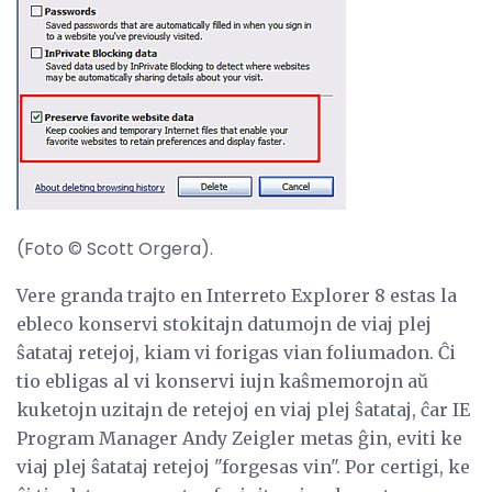
(Foto © Scott Orgera).
Vere granda trajto en Interreto Explorer 8 estas la
ebleco konservi stokitajn datumojn de viaj plej
ŝatataj retejoj, kiam vi forigas vian foliumadon. Ĉi
tio ebligas al vi konservi iujn kaŝmemorojn aŭ
kuketojn uzitajn de retejoj en viaj plej ŝatataj, ĉar IE
Program Manager Andy Zeigler metas ĝin, eviti ke
viaj plej ŝatataj retejoj "forgesas vin". Por certigi, ke