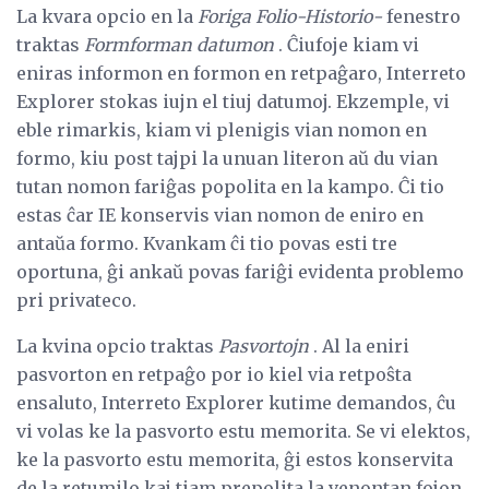
La kvara opcio en la
Foriga Folio-Historio-
fenestro
traktas
Formforman datumon
. Ĉiufoje kiam vi
eniras informon en formon en retpaĝaro, Interreto
Explorer stokas iujn el tiuj datumoj. Ekzemple, vi
eble rimarkis, kiam vi plenigis vian nomon en
formo, kiu post tajpi la unuan literon aŭ du vian
tutan nomon fariĝas popolita en la kampo. Ĉi tio
estas ĉar IE konservis vian nomon de eniro en
antaŭa formo. Kvankam ĉi tio povas esti tre
oportuna, ĝi ankaŭ povas fariĝi evidenta problemo
pri privateco.
La kvina opcio traktas
Pasvortojn
. Al la eniri
pasvorton en retpaĝo por io kiel via retpoŝta
ensaluto, Interreto Explorer kutime demandos, ĉu
vi volas ke la pasvorto estu memorita. Se vi elektos,
ke la pasvorto estu memorita, ĝi estos konservita
de la retumilo kaj tiam prepolita la venontan fojon,