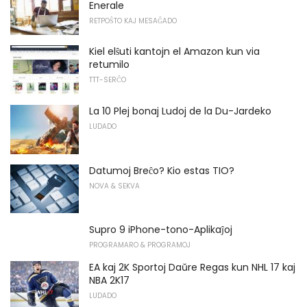
Enerale
RETPOŜTO KAJ MESAĜADO
Kiel elŝuti kantojn el Amazon kun via
retumilo
TTT-SERĈO
La 10 Plej bonaj Ludoj de la Du-Jardeko
LUDADO
Datumoj Breĉo? Kio estas TIO?
NOVA & SEKVA
Supro 9 iPhone-tono-Aplikaĵoj
PROGRAMARO & PROGRAMOJ
EA kaj 2K Sportoj Daŭre Regas kun NHL 17 kaj
NBA 2K17
LUDADO