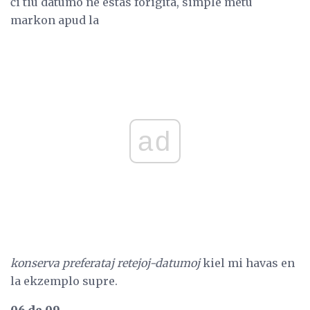
ĉi tiu datumo ne estas forigita, simple metu
markon apud la
ad
konserva preferataj retejoj-datumoj
kiel mi havas en
la ekzemplo supre.
06 de 09