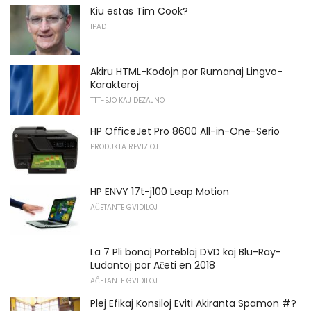
Kiu estas Tim Cook?
IPAD
Akiru HTML-Kodojn por Rumanaj Lingvo-
Karakteroj
TTT-EJO KAJ DEZAJNO
HP OfficeJet Pro 8600 All-in-One-Serio
PRODUKTA REVIZIOJ
HP ENVY 17t-j100 Leap Motion
AĈETANTE GVIDILOJ
La 7 Pli bonaj Porteblaj DVD kaj Blu-Ray-
Ludantoj por Aĉeti en 2018
AĈETANTE GVIDILOJ
Plej Efikaj Konsiloj Eviti Akiranta Spamon #?