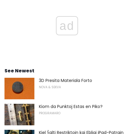
ad
See Newest
3D Presita Materiala Forto
NOVA & SEKVA
Kiom da Punktoj Estas en Piko?
PROGRAMARO
Kiel Ŝalti Restriktojn kaj Ebligi iPad-Patrajn