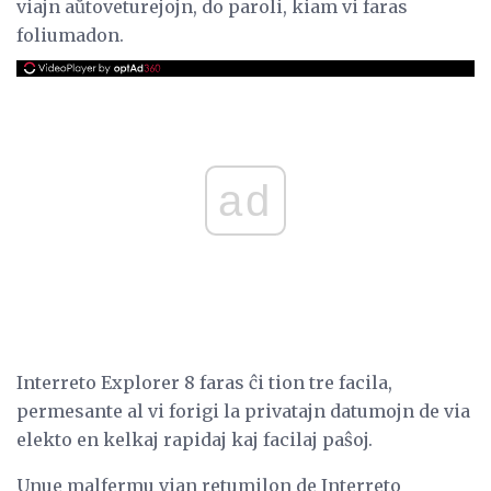
viajn aŭtoveturejojn, do paroli, kiam vi faras
foliumadon.
ad
Interreto Explorer 8 faras ĉi tion tre facila,
permesante al vi forigi la privatajn datumojn de via
elekto en kelkaj rapidaj kaj facilaj paŝoj.
Unue malfermu vian retumilon de Interreto