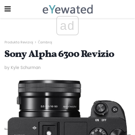
ad
Produkta Revizioj
Ĉambroj
Sony Alpha 6300 Revizio
by Kyle Schurman