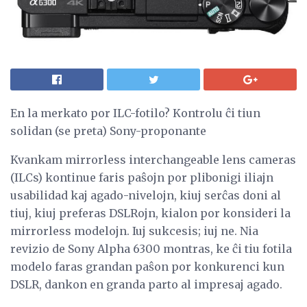
En la merkato por ILC-fotilo? Kontrolu ĉi tiun
solidan (se preta) Sony-proponante
Kvankam mirrorless interchangeable lens cameras
(ILCs) kontinue faris paŝojn por plibonigi iliajn
usabilidad kaj agado-nivelojn, kiuj serĉas doni al
tiuj, kiuj preferas DSLRojn, kialon por konsideri la
mirrorless modelojn. Iuj sukcesis; iuj ne. Nia
revizio de Sony Alpha 6300 montras, ke ĉi tiu fotila
modelo faras grandan paŝon por konkurenci kun
DSLR, dankon en granda parto al impresaj agado.