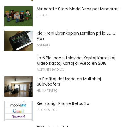
Minecraft: Story Mode Skins por Minecraft!
LUDADO
Kiel Preni Ekrankopian Lernilon pri la LG G
Flex
ANDROID
La 6 Plej bonaj televidaj Kaptaj Kartoj kaj
Video Kaptaj Kartoj al Aĉeto en 2018
AĈETANTE GVIDILOJ
La Profitoj de Uzado de Multoblaj
Subwoofers
HEJMA TEATRO
Kiel starigi iPhone Retpoŝto
IPHONE & IPOD