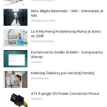
AĈETANTE GVIDILOJ
Reto Alligita Retenado - NAS - Enkonduko al
NAS
INTERRETO KAJ RETO
La 9 Plej Pretaj Poŝtelefonaj Planoj al Aĉeto
en 2018
AĈETANTE GVIDILOJ
Komencanta Gvidilo Al BASH - Komparanta
Aferojn
LINUKSO
Kalendaj Ŝablonoj por Serĉataj Familioj
PROGRAMARO
ATX 6 pinglo 12V Power Connector Pinout
VINDOZO