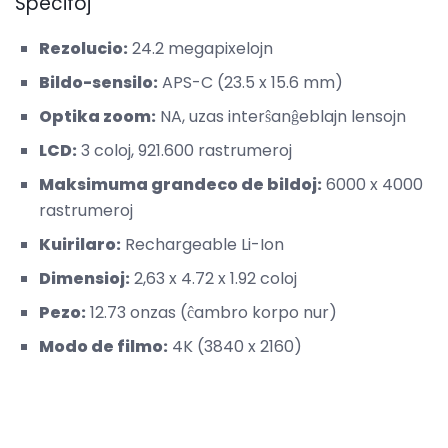
Specifoj
Rezolucio:
24.2 megapixelojn
Bildo-sensilo:
APS-C (23.5 x 15.6 mm)
Optika zoom:
NA, uzas interŝanĝeblajn lensojn
LCD:
3 coloj, 921.600 rastrumeroj
Maksimuma grandeco de bildoj:
6000 x 4000
rastrumeroj
Kuirilaro:
Rechargeable Li-Ion
Dimensioj:
2,63 x 4.72 x 1.92 coloj
Pezo:
12.73 onzas (ĉambro korpo nur)
Modo de filmo:
4K (3840 x 2160)