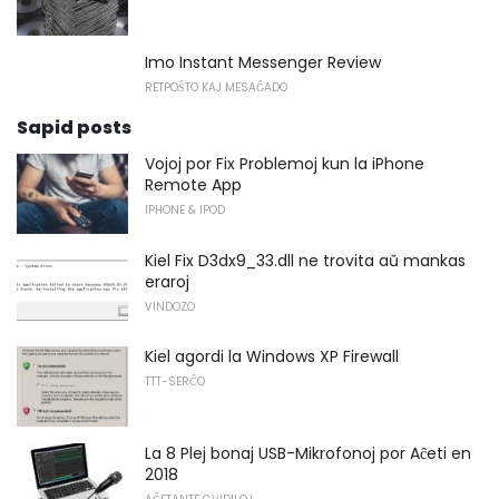
Imo Instant Messenger Review
RETPOŜTO KAJ MESAĜADO
Sapid posts
Vojoj por Fix Problemoj kun la iPhone
Remote App
IPHONE & IPOD
Kiel Fix D3dx9_33.dll ne trovita aŭ mankas
eraroj
VINDOZO
Kiel agordi la Windows XP Firewall
TTT-SERĈO
La 8 Plej bonaj USB-Mikrofonoj por Aĉeti en
2018