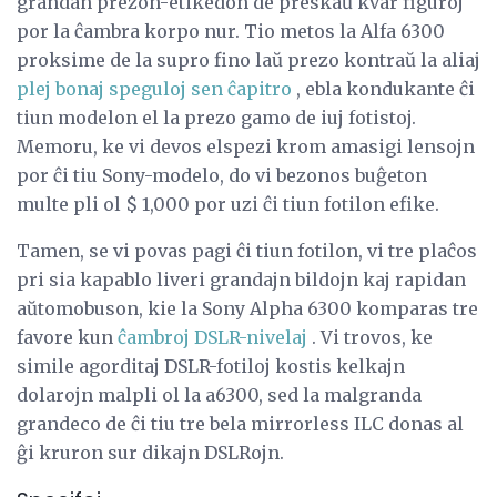
grandan prezon-etikedon de preskaŭ kvar figuroj
por la ĉambra korpo nur. Tio metos la Alfa 6300
proksime de la supro fino laŭ prezo kontraŭ la aliaj
plej bonaj speguloj sen ĉapitro
, ebla kondukante ĉi
tiun modelon el la prezo gamo de iuj fotistoj.
Memoru, ke vi devos elspezi krom amasigi lensojn
por ĉi tiu Sony-modelo, do vi bezonos buĝeton
multe pli ol $ 1,000 por uzi ĉi tiun fotilon efike.
Tamen, se vi povas pagi ĉi tiun fotilon, vi tre plaĉos
pri sia kapablo liveri grandajn bildojn kaj rapidan
aŭtomobuson, kie la Sony Alpha 6300 komparas tre
favore kun
ĉambroj DSLR-nivelaj
. Vi trovos, ke
simile agorditaj DSLR-fotiloj kostis kelkajn
dolarojn malpli ol la a6300, sed la malgranda
grandeco de ĉi tiu tre bela mirrorless ILC donas al
ĝi kruron sur dikajn DSLRojn.