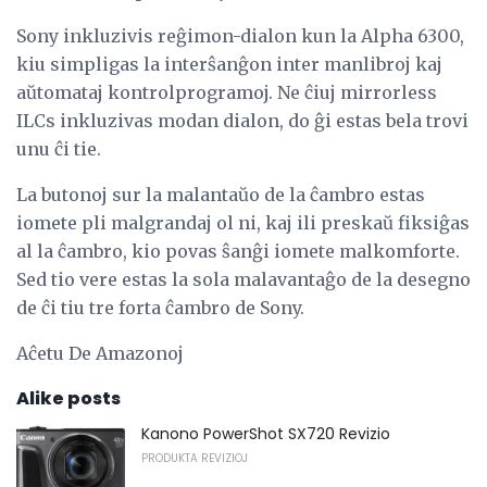
Sony inkluzivis reĝimon-dialon kun la Alpha 6300,
kiu simpligas la interŝanĝon inter manlibroj kaj
aŭtomataj kontrolprogramoj. Ne ĉiuj mirrorless
ILCs inkluzivas modan dialon, do ĝi estas bela trovi
unu ĉi tie.
La butonoj sur la malantaŭo de la ĉambro estas
iomete pli malgrandaj ol ni, kaj ili preskaŭ fiksiĝas
al la ĉambro, kio povas ŝanĝi iomete malkomforte.
Sed tio vere estas la sola malavantaĝo de la desegno
de ĉi tiu tre forta ĉambro de Sony.
Aĉetu De Amazonoj
Alike posts
Kanono PowerShot SX720 Revizio
PRODUKTA REVIZIOJ