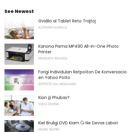
See Newest
Gvidilo al Tablet Reto Trajtoj
AĈETANTE GVIDILOJ
Kanona Pixma MP490 All-in-One Photo
Printer
PRODUKTA REVIZIOJ
Forigi Individulan Retpoŝton De Konversacio
en Yahoo Poŝto
RETPOŜTO KAJ MESAĜADO
Kion ĝi Phubas?
SOCIA DUONA
Kiel Bruligi DVD Kiam Ĝi Ne Devas Labori
HEJMA TEATRO