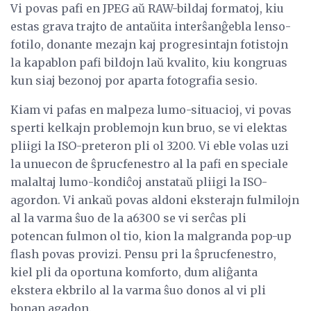
Vi povas pafi en JPEG aŭ RAW-bildaj formatoj, kiu
estas grava trajto de antaŭita interŝanĝebla lenso-
fotilo, donante mezajn kaj progresintajn fotistojn
la kapablon pafi bildojn laŭ kvalito, kiu kongruas
kun siaj bezonoj por aparta fotografia sesio.
Kiam vi pafas en malpeza lumo-situacioj, vi povas
sperti kelkajn problemojn kun bruo, se vi elektas
pliigi la ISO-preteron pli ol 3200. Vi eble volas uzi
la unuecon de ŝprucfenestro al la pafi en speciale
malaltaj lumo-kondiĉoj anstataŭ pliigi la ISO-
agordon. Vi ankaŭ povas aldoni eksterajn fulmilojn
al la varma ŝuo de la a6300 se vi serĉas pli
potencan fulmon ol tio, kion la malgranda pop-up
flash povas provizi. Pensu pri la ŝprucfenestro,
kiel pli da oportuna komforto, dum aliĝanta
ekstera ekbrilo al la varma ŝuo donos al vi pli
bonan agadon.