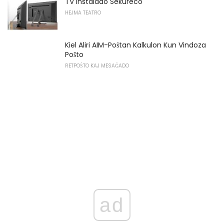
TV Instalado Sekureco
HEJMA TEATRO
Kiel Aliri AIM-Poŝtan Kalkulon Kun Vindoza
Poŝto
RETPOŜTO KAJ MESAĜADO
ad