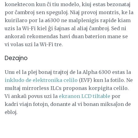
konektecon kun ĉi tiu modelo, kiuj estas bezonataj
por ĉambroj sen speguloj. Niaj provoj montris, ke la
kuirilaro por la a6300 ne malplenigis rapide kiam
uzis la Wi-Fi kiel ĝi ŝajnas al aliaj ĉambroj. Sed ni
ankoraŭ rekomendas havi duan baterion mane se
vi volas uzi la Wi-Fi tre.
Dezajno
Unu el la plej bonaj trajtoj de la Alpha 6300 estas la
inkludo de elektronika celilo
(EVF) kun la fotilo. Ne
multaj mirrorless ILCs proponas korpigita celilo.
Vi ankaŭ povus uzi la
ekranon LCD tiltable
por
kadri viajn fotojn, donante al vi bonan miksaĵon de
ebloj.