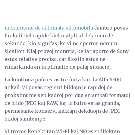
mekanismo de aŭtomata aŭtomobila
ĉambro povas
funkcii tiel rapide kiel malpli ol dekonon de
sekundo, kio signifas, ke vi ne spertos neniun
ŝlosilon. Niaj provoj montris, ke la raporto de Sony
estas relative preciza, ĉar ŝlosilo estas ne
rimarkinda en la plimulto de pafaj situacioj.
La kontinua pafo estas tre forta kun la Alfa 6300
ankaŭ. Vi povas registri bildojn je rapidoj de
proksimume sep kadroj por dua en ambaŭ formatoj
de bildo JPEG kaj RAW, kaj la bufro estas granda,
permesante konservi kelkajn dekduojn de JPEG-
bildoj samtempe.
Vi trovos konektitan Wi-Fi kaj NFC-sendifektan