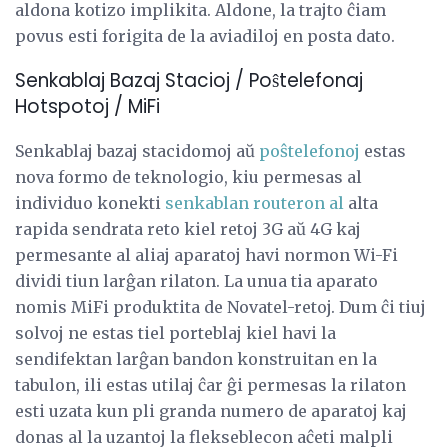
aldona kotizo implikita. Aldone, la trajto ĉiam
povus esti forigita de la aviadiloj en posta dato.
Senkablaj Bazaj Stacioj / Poŝtelefonaj
Hotspotoj / MiFi
Senkablaj bazaj stacidomoj aŭ
poŝtelefonoj
estas
nova formo de teknologio, kiu permesas al
individuo konekti
senkablan routeron al
alta
rapida sendrata reto kiel retoj 3G aŭ 4G kaj
permesante al aliaj aparatoj havi normon Wi-Fi
dividi tiun larĝan rilaton. La unua tia aparato
nomis MiFi produktita de Novatel-retoj. Dum ĉi tiuj
solvoj ne estas tiel porteblaj kiel havi la
sendifektan larĝan bandon konstruitan en la
tabulon, ili estas utilaj ĉar ĝi permesas la rilaton
esti uzata kun pli granda numero de aparatoj kaj
donas al la uzantoj la flekseblecon aĉeti malpli