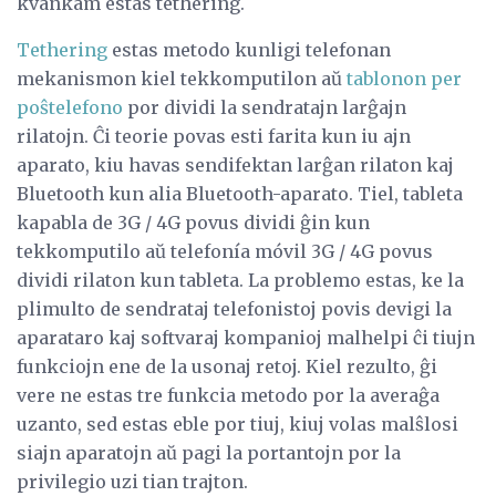
kvankam estas tethering.
Tethering
estas metodo kunligi telefonan
mekanismon kiel tekkomputilon aŭ
tablonon per
poŝtelefono
por dividi la sendratajn larĝajn
rilatojn. Ĉi teorie povas esti farita kun iu ajn
aparato, kiu havas sendifektan larĝan rilaton kaj
Bluetooth kun alia Bluetooth-aparato. Tiel, tableta
kapabla de 3G / 4G povus dividi ĝin kun
tekkomputilo aŭ telefonía móvil 3G / 4G povus
dividi rilaton kun tableta. La problemo estas, ke la
plimulto de sendrataj telefonistoj povis devigi la
aparataro kaj softvaraj kompanioj malhelpi ĉi tiujn
funkciojn ene de la usonaj retoj. Kiel rezulto, ĝi
vere ne estas tre funkcia metodo por la averaĝa
uzanto, sed estas eble por tiuj, kiuj volas malŝlosi
siajn aparatojn aŭ pagi la portantojn por la
privilegio uzi tian trajton.