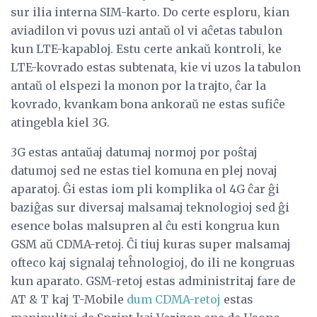
sur ilia interna SIM-karto. Do certe esploru, kian
aviadilon vi povus uzi antaŭ ol vi aĉetas tabulon
kun LTE-kapabloj. Estu certe ankaŭ kontroli, ke
LTE-kovrado estas subtenata, kie vi uzos la tabulon
antaŭ ol elspezi la monon por la trajto, ĉar la
kovrado, kvankam bona ankoraŭ ne estas sufiĉe
atingebla kiel 3G.
3G estas antaŭaj datumaj normoj por poŝtaj
datumoj sed ne estas tiel komuna en plej novaj
aparatoj. Ĝi estas iom pli komplika ol 4G ĉar ĝi
baziĝas sur diversaj malsamaj teknologioj sed ĝi
esence bolas malsupren al ĉu esti kongrua kun
GSM aŭ CDMA-retoj. Ĉi tiuj kuras super malsamaj
ofteco kaj signalaj teĥnologioj, do ili ne kongruas
kun aparato. GSM-retoj estas administritaj fare de
AT & T kaj T-Mobile
dum CDMA-retoj
estas