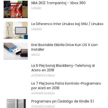
NBA 2K12 Trompantoj - Xbox 360
LUDADO
La Diferenco Inter Linukso kaj GNU / Linukso
LINUKSO
Krei Bootable Ekbrila Drive Kun OS X Lion
Installer
MACOJ
La 6 Plej bonaj BlackBerry-Telefonoj al
Aĉeto en 2018
AĈETANTE GVIDILOJ
La 7 Plej bona Patra Kontrolo-Programaro
por Aĉeti en 2018
AĈETANTE GVIDILOJ
Programaro pri Ĝisdatigo de Kindle 3.1
AĈETANTE GVIDILOJ