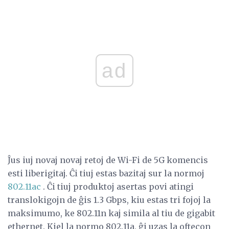
ad
Ĵus iuj novaj novaj retoj de Wi-Fi de 5G komencis
esti liberigitaj. Ĉi tiuj estas bazitaj sur la normoj
802.11ac
. Ĉi tiuj produktoj asertas povi atingi
translokigojn de ĝis 1.3 Gbps, kiu estas tri fojoj la
maksimumo, ke 802.11n kaj simila al tiu de gigabit
ethernet. Kiel la normo 802.11a, ĝi uzas la oftecon