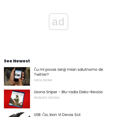
ad
See Newest
Ĉu mi povas ŝanĝi mian salutnomo de
Twitter?
SOCIA DUONA
Usona Sniper - Blu-radia Disko-Revizio
PRODUKTA REVIZIOJ
USB: Ĉio, kion Vi Devas Scii