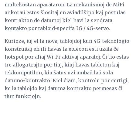
multekostan aparataron. La mekanismoj de MiFi
ankoraŭ estos ŝlositaj en aviadilŝipo kaj postulas
kontrakton de datumoj kiel havi la sendrata
kontakto por tablojd-specifa 3G / 4G-servo.
Kurioze, iuj el la novaj tablojdoj kun 4G-teknologio
konstruitaj en ili havas la eblecon esti uzata ĉe
hotspot por aliaj Wi-Fi-aktivaj aparatoj. Ĉi tio estas
tre alloga trajto por tiuj, kiuj havas tableton kaj
tekkomputilon, kiu ŝatus uzi ambaŭ laŭ sola
datumo-kontrakto. Kiel ĉiam, kontrolu por certigi,
ke la tablojdo kaj datuma kontrakto permesas ĉi
tiun funkciojn.