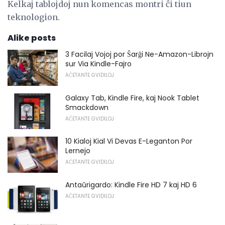
Kelkaj tablojdoj nun komencas montri ĉi tiun
teknologion.
Alike posts
3 Facilaj Vojoj por Ŝarĝi Ne-Amazon-Librojn
sur Via Kindle-Fajro
AĈETANTE GVIDILOJ
Galaxy Tab, Kindle Fire, kaj Nook Tablet
Smackdown
AĈETANTE GVIDILOJ
10 Kialoj Kial Vi Devas E-Leganton Por
Lernejo
AĈETANTE GVIDILOJ
Antaŭrigardo: Kindle Fire HD 7 kaj HD 6
AĈETANTE GVIDILOJ