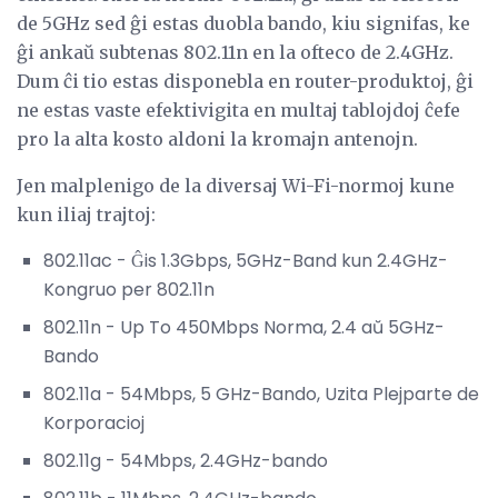
de 5GHz sed ĝi estas duobla bando, kiu signifas, ke
ĝi ankaŭ subtenas 802.11n en la ofteco de 2.4GHz.
Dum ĉi tio estas disponebla en router-produktoj, ĝi
ne estas vaste efektivigita en multaj tablojdoj ĉefe
pro la alta kosto aldoni la kromajn antenojn.
Jen malplenigo de la diversaj Wi-Fi-normoj kune
kun iliaj trajtoj:
802.11ac - Ĝis 1.3Gbps, 5GHz-Band kun 2.4GHz-
Kongruo per 802.11n
802.11n - Up To 450Mbps Norma, 2.4 aŭ 5GHz-
Bando
802.11a - 54Mbps, 5 GHz-Bando, Uzita Plejparte de
Korporacioj
802.11g - 54Mbps, 2.4GHz-bando