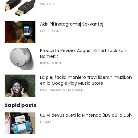
VINDOZO
Akiri Pli Instagramaj Sekvantoj
SOCIA DUONA
Produkta Revizio: August Smart Lock kun
HomeKit
IPHONE & IPOD
La plej facila maniero trovi liberan muzikon
en la Google Play Music Store
PROGRAMARO & PROGRAMOJ
Sapid posts
Ĉu vi devus aĉeti la Nintendo 3DS aŭ la DSi?
LUDADO