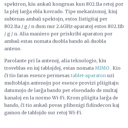
spektron, kiu ankaŭ kongruas kun 802.11a retoj por
la plej larĝa ebla kovrado. Tipe mekanismoj, kiuj
subtenas ambaŭ spektojn, estos listigitaj per
802.11a / g / n dum nur 2.4GHz-aparatoj estos 802.11b
/ g / n. Alia maniero por priskribi aparaton por
ambaŭ estas nomata duobla bando aŭ duobla
anteno.
Parolante pri la antenoj, alia teknologio, kiu
troveblas en iuj tablojdoj, estas nomata
MIMO
. Kio
ĉi tio faras esence permesas
tablet-aparaton
uzi
multoblajn antenojn por esence provizi pliigitajn
datumojn de larĝa bando per elsendado de multaj
kanaloj en la normo Wi-Fi. Krom pliigita larĝa de
bando, ĉi tio ankaŭ povas plibonigi fidindecon kaj
gamon de tablojdo sur retoj Wi-Fi.