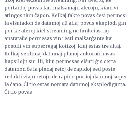
portantoj povas fari malsamajn aferojn, kiam vi
atingos tiun ĉapon. Kelkaj fakte povas ĉesi permesi
la elŝutadon de datumoj aŭ aliaj povus eksplodi ĝin
por ke aferoj kiel streaming ne funkcias. Iuj
anstataŭe permesas vin resti malŝarĝante kaj
postuli vin superregaj kotizoj, kiuj estas tre altaj.
Kelkaj senlimaj datumaj planoj ankoraŭ havas
kapsilojn sur ili, kiuj permesas elŝuti ĝis certa
datumon ĉe la plenaj retoj de rapidoj sed poste
redukti viajn retojn de rapido por iuj datumoj super
la ĉapo. Ĉi tio estas nomata datumoj eksplodiganta.
Ĉi tio povas