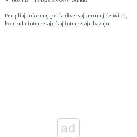
802.11b - 11Mbps, 2.4GHz-bando
Por pliaj informoj pri la diversaj normoj de Wi-Fi,
kontrolu interretajn kaj interretajn bazojn.
ad