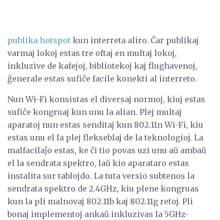
publika hotspot
kun interreta aliro. Ĉar publikaj
varmaj lokoj estas tre oftaj en multaj lokoj,
inkluzive de kafejoj, bibliotekoj kaj flughavenoj,
ĝenerale estas sufiĉe facile konekti al interreto.
Nun Wi-Fi konsistas el diversaj normoj, kiuj estas
sufiĉe kongruaj kun unu la alian. Plej multaj
aparatoj nun estas senditaj kun 802.11n Wi-Fi, kiu
estas unu el la plej flekseblaj de la teknologioj. La
malfacilaĵo estas, ke ĉi tio povas uzi unu aŭ ambaŭ
el la sendrata spektro, laŭ kio aparataro estas
instalita sur tablojdo. La tuta versio subtenos la
sendrata spektro de 2.4GHz, kiu plene kongruas
kun la pli malnovaj 802.11b kaj 802.11g retoj. Pli
bonaj implementoj ankaŭ inkluzivas la 5GHz-