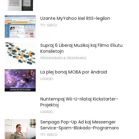
Uzante MyYahoo kiel RSS-legilon
TTT-SERĈO
Supraj 6 Liberaj Muzikoj kaj Filmo Elŝutu
Konsiletojn
PROGRAMARO & PROGRAMOJ
La plej bonaj MOBA por Android
LUDADO
Nuntempaj Wii-U-rilataj Kickstarter-
Projektoj
LUDADO
Senpaga Pop-Up Ad kaj Messenger
Service-Spam-Blokado-Programaro
TTT-SERĈO