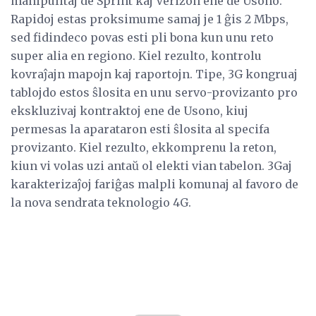
manipulitaj de Sprint kaj Verizon ene de Usono.
Rapidoj estas proksimume samaj je 1 ĝis 2 Mbps,
sed fidindeco povas esti pli bona kun unu reto
super alia en regiono. Kiel rezulto, kontrolu
kovraĵajn mapojn kaj raportojn. Tipe, 3G kongruaj
tablojdo estos ŝlosita en unu servo-provizanto pro
ekskluzivaj kontraktoj ene de Usono, kiuj
permesas la aparataron esti ŝlosita al specifa
provizanto. Kiel rezulto, ekkomprenu la reton,
kiun vi volas uzi antaŭ ol elekti vian tabelon. 3Gaj
karakterizaĵoj fariĝas malpli komunaj al favoro de
la nova sendrata teknologio 4G.