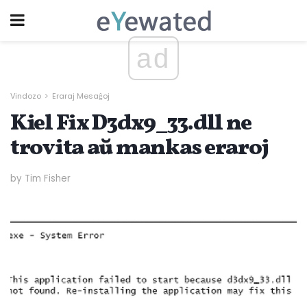
ad
Vindozo
Eraraj Mesaĝoj
Kiel Fix D3dx9_33.dll ne
trovita aŭ mankas eraroj
by Tim Fisher