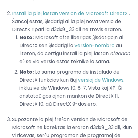
Instali la plej lastan version de Microsoft DirectX
.
Ŝancoj estas, ĝisdatigi al la plej nova versio de
DirectX ripari la d3dx9_33.dll ne trovis eraron.
Noto:
Microsoft ofte liberigas ĝisdatigojn al
DirectX sen ĝisdatigi la
version-nombro
aŭ
literon, do certigu instali la plej lastan
eldonon
eĉ se via versio estas teknike la sama.
Noto:
La sama programo de instalado de
DirectX funkcias kun ĉiuj
versioj de Windows,
inkluzive de Windows 10, 8, 7, Vista kaj XP. Ĝi
anstataŭigos ajnan mankon de DirectX 11,
DirectX 10, aŭ DirectX 9-dosiero.
Supozante la plej freŝan version de Microsoft de
Microsoft ne korektas la eraron d3dx9_33.dll, kiun
vi ricevas, serĉu programon de programoj de