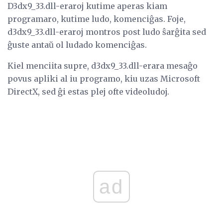
D3dx9_33.dll-eraroj kutime aperas kiam
programaro, kutime ludo, komenciĝas. Foje,
d3dx9_33.dll-eraroj montros post ludo ŝarĝita sed
ĝuste antaŭ ol ludado komenciĝas.
Kiel menciita supre, d3dx9_33.dll-erara mesaĝo
povus apliki al iu programo, kiu uzas Microsoft
DirectX, sed ĝi estas plej ofte videoludoj.
ad