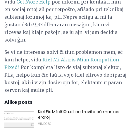
Vidu
Get More Help
por informi pri kontakti min
en sociaj retoj aŭ per retpoŝto, afiŝado pri teknikaj
subtenaj forumoj kaj pli. Nepre sciigu al mi la
ĝustan d3dx9_33.dll-eraran mesaĝon, kiun vi
ricevas kaj kiajn paŝojn, se iu ajn, vi jam decidis
solvi ĝin.
Se vi ne interesas solvi ĉi tiun problemon mem, eĉ
kun helpo, vidu
Kiel Mi Akiris Mian Komputilon
Fixed?
Por kompleta listo de viaj subtenaj elektoj,
Pliaj helpo kun ĉio laŭ la vojo kiel eltrovo de riparaj
kostoj, akiri viajn dosierojn for, elektante riparan
servon kaj multe pli.
Alike posts
Kiel Fix Mfc100u.dll ne trovita aŭ mankas
eraroj
VINDOZO