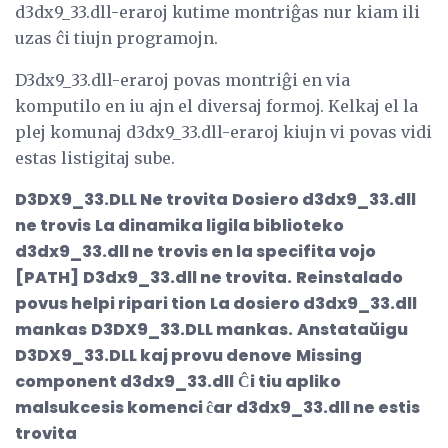
d3dx9_33.dll-eraroj kutime montriĝas nur kiam ili
uzas ĉi tiujn programojn.
D3dx9_33.dll-eraroj povas montriĝi en via
komputilo en iu ajn el diversaj formoj. Kelkaj el la
plej komunaj d3dx9_33.dll-eraroj kiujn vi povas vidi
estas listigitaj sube.
D3DX9_33.DLL Ne trovita
Dosiero d3dx9_33.dll
ne trovis
La dinamika ligila biblioteko
d3dx9_33.dll ne trovis en la specifita vojo
[PATH]
D3dx9_33.dll ne trovita.
Reinstalado
povus helpi ripari tion
La dosiero d3dx9_33.dll
mankas
D3DX9_33.DLL mankas.
Anstataŭigu
D3DX9_33.DLL kaj provu denove
Missing
component d3dx9_33.dll
Ĉi tiu apliko
malsukcesis komenci ĉar d3dx9_33.dll ne estis
trovita