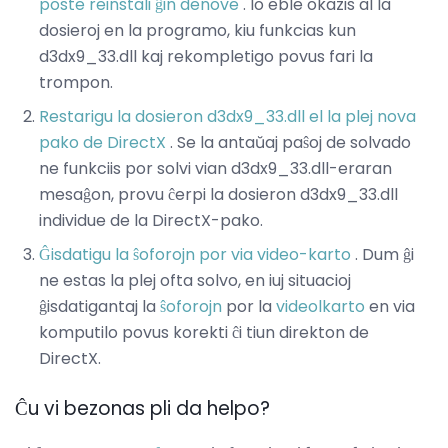
poste reinstali ĝin denove
. Io eble okazis al la
dosieroj en la programo, kiu funkcias kun
d3dx9_33.dll kaj rekompletigo povus fari la
trompon.
Restarigu la dosieron d3dx9_33.dll el la plej nova
pako de DirectX
. Se la antaŭaj paŝoj de solvado
ne funkciis por solvi vian d3dx9_33.dll-eraran
mesaĝon, provu ĉerpi la dosieron d3dx9_33.dll
individue de la DirectX-pako.
Ĝisdatigu la ŝoforojn por via video-karto
. Dum ĝi
ne estas la plej ofta solvo, en iuj situacioj
ĝisdatigantaj la
ŝoforojn
por la
videolkarto
en via
komputilo povus korekti ĉi tiun direkton de
DirectX.
Ĉu vi bezonas pli da helpo?