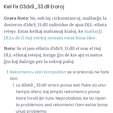
Kiel Fix D3dx9_33.dll Eraroj
Grava Noto:
Ne, sub iuj cirkonstancoj, malŝarĝu la
dosieron d3dx9_33.dll individue de ajna DLL-elŝuta
retejo. Estas kelkaj malsamaj kialoj, ke
malŝarĝi
DLLs de ĉi tiuj retejoj neniam estas bona ideo
.
Noto:
Se vi jam elŝutis d3dx9_33.dll el unu el tiuj
DLL-elŝutaj retejoj, forigu ĝin de kie ajn vi metos
ĝin kaj daŭrigu per la sekvaj paŝoj.
Rekomencu vian komputilon
se vi ankoraŭ ne faris
tion.
La d3dx9_33.dll-eraro povus esti fluke aŭ unu-
tempa afero, kaj simpla rekomenco povus
klare forviŝi ĝin tute. Neprobablas, ke tio ripari
la problemon, sed rekomenci ĉiam estas bona
unua problemo.