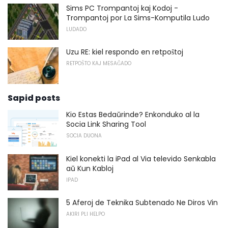
Sims PC Trompantoj kaj Kodoj -
Trompantoj por La Sims-Komputila Ludo
LUDADO
Uzu RE: kiel respondo en retpoŝtoj
RETPOŜTO KAJ MESAĜADO
Sapid posts
Kio Estas Bedaŭrinde? Enkonduko al la
Socia Link Sharing Tool
SOCIA DUONA
Kiel konekti la iPad al Via televido Senkabla
aŭ Kun Kabloj
IPAD
5 Aferoj de Teknika Subtenado Ne Diros Vin
AKIRI PLI HELPO