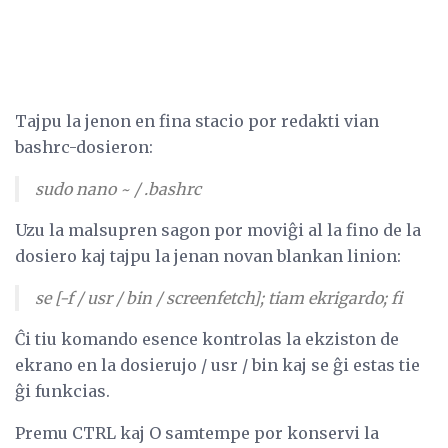
Tajpu la jenon en fina stacio por redakti vian
bashrc-dosieron:
sudo nano ~ / .bashrc
Uzu la malsupren sagon por moviĝi al la fino de la
dosiero kaj tajpu la jenan novan blankan linion:
se [-f / usr / bin / screenfetch]; tiam ekrigardo; fi
Ĉi tiu komando esence kontrolas la ekziston de
ekrano en la dosierujo / usr / bin kaj se ĝi estas tie
ĝi funkcias.
Premu CTRL kaj O samtempe por konservi la