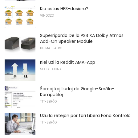
Kio estas HFS-dosiero?
VINDOZO
Superrigardo De la PSB XA Dolby Atmos
Add-On Speaker Module
HEJMA TEATRO
Kiel Uzi la Reddit AMA-App
SOCIA DUONA
Ŝercoj kaj Ludoj de Google-Serĉilo-
Komputiloj
TTT-SERĈO
Uzu la retejon por fari Libera Fona Kontrolo
TTT-SERĈO