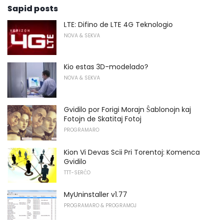
Sapid posts
LTE: Difino de LTE 4G Teknologio
NOVA & SEKVA
Kio estas 3D-modelado?
NOVA & SEKVA
Gvidilo por Forigi Morajn Ŝablonojn kaj
Fotojn de Skatitaj Fotoj
PROGRAMARO
Kion Vi Devas Scii Pri Torentoj: Komenca
Gvidilo
TTT-SERĈO
MyUninstaller v1.77
PROGRAMARO & PROGRAMOJ