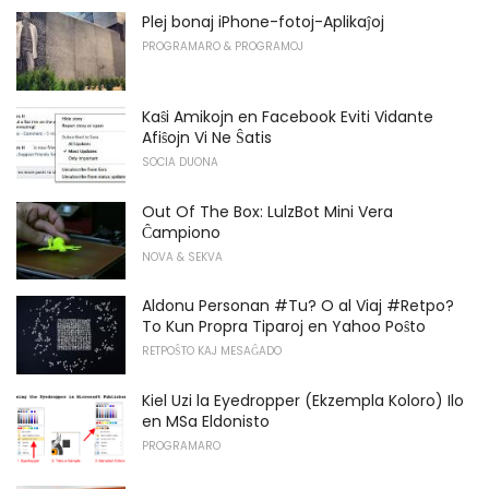
Plej bonaj iPhone-fotoj-Aplikaĵoj
PROGRAMARO & PROGRAMOJ
Kaŝi Amikojn en Facebook Eviti Vidante
Afiŝojn Vi Ne Ŝatis
SOCIA DUONA
Out Of The Box: LulzBot Mini Vera
Ĉampiono
NOVA & SEKVA
Aldonu Personan #Tu? O al Viaj #Retpo?
To Kun Propra Tiparoj en Yahoo Poŝto
RETPOŜTO KAJ MESAĜADO
Kiel Uzi la Eyedropper (Ekzempla Koloro) Ilo
en MSa Eldonisto
PROGRAMARO