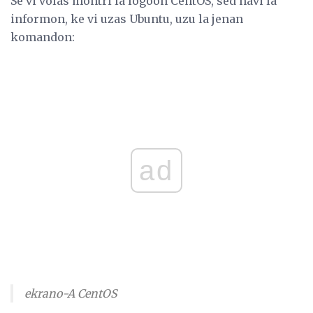
Se vi volas montri la logoon CentOS, sed havi la
informon, ke vi uzas Ubuntu, uzu la jenan
komandon:
ad
ekrano-A CentOS