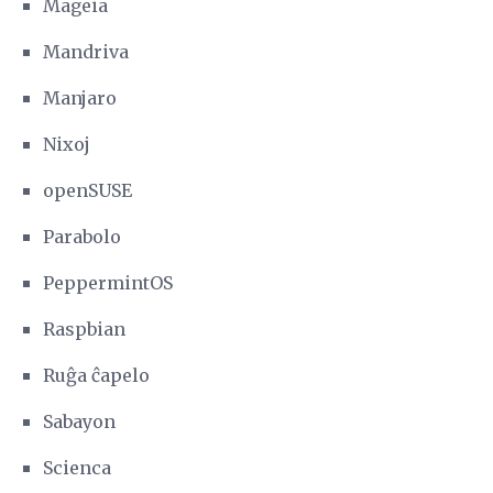
Mageia
Mandriva
Manjaro
Nixoj
openSUSE
Parabolo
PeppermintOS
Raspbian
Ruĝa ĉapelo
Sabayon
Scienca