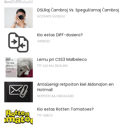
DSLRaj Ĉambroj Vs. Spegulĉamaj Ĉambroj
AĈETANTE GVIDILOJ
Kio estas DIFF-dosiero?
VINDOZO
Lernu pri CSS3 Malbeleco
TTT-EJO KAJ DEZAJNO
Antaŭenigi retpoŝton kiel Aldonaĵon en
Hotmail
RETPOŜTO KAJ MESAĜADO
Kio estas Rotten Tomatoes?
TTT-SERĈO