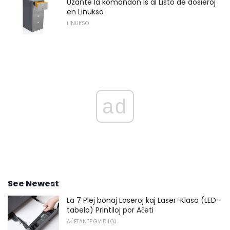
Uzante la komandon ls al Listo de dosieroj
en Linukso
LINUKSO
ad
See Newest
La 7 Plej bonaj Laseroj kaj Laser-Klaso (LED-
tabelo) Printiloj por Aĉeti
AĈETANTE GVIDILOJ