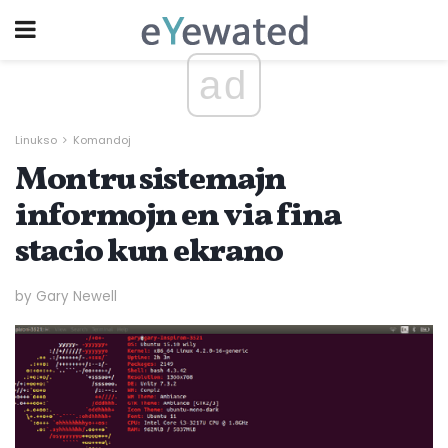
ad
Linukso
Komandoj
Montru sistemajn
informojn en via fina
stacio kun ekrano
by Gary Newell